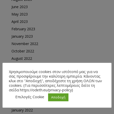
June 2023
May 2023
April 2023
February 2023
January 2023
November 2022
October 2022
August 2022
July 2022
Χρησιμοποιούμε cookies στον ιστότοπό μας για να
June 2022
σας προσφέρουμε την καλύτερη εμπειρία. Κάνοντας
May 2022
κλικ στο "Αποδοχή", αποδέχεστε τη χρήση ΟΛΩΝ των
cookies. (Για περισσότερες λεπτομέρειες δείτε τη
April 2022
σείδα https://odeth.eu/privacy-policy)
March 2022
Επιλογές Cookie
Αποδοχή
February 2022
January 2022