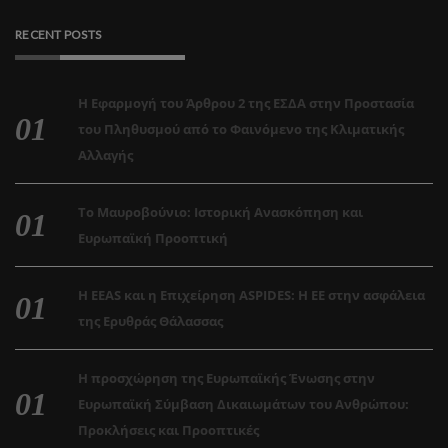
RECENT POSTS
Η Εφαρμογή του Άρθρου 2 της ΕΣΔΑ στην Προστασία
του Πληθυσμού από το Φαινόμενο της Κλιματικής
Αλλαγής
Το Μαυροβούνιο: Ιστορική Ανασκόπηση και
Ευρωπαϊκή Προοπτική
Η EEAS και η Επιχείρηση ASPIDES: Η ΕΕ στην ασφάλεια
της Ερυθράς Θάλασσας
Η προσχώρηση της Ευρωπαϊκής Ένωσης στην
Ευρωπαϊκή Σύμβαση Δικαιωμάτων του Ανθρώπου:
Προκλήσεις και Προοπτικές