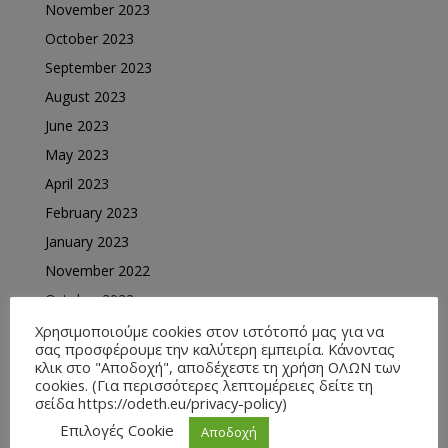
November 2023
October 2023
September 2023
August 2023
June 2023
May 2023
April 2023
February 2023
January 2023
November 2022
October 2022
August 2022
Χρησιμοποιούμε cookies στον ιστότοπό μας για να
σας προσφέρουμε την καλύτερη εμπειρία. Κάνοντας
July 2022
κλικ στο "Αποδοχή", αποδέχεστε τη χρήση ΟΛΩΝ των
cookies. (Για περισσότερες λεπτομέρειες δείτε τη
June 2022
σείδα https://odeth.eu/privacy-policy)
May 2022
Επιλογές Cookie
Αποδοχή
April 2022