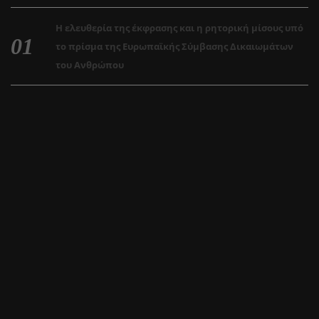
Η ελευθερία της έκφρασης και η ρητορική μίσους υπό
το πρίσμα της Ευρωπαϊκής Σύμβασης Δικαιωμάτων
του Ανθρώπου