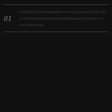
Η ελευθερία της έκφρασης και η ρητορική μίσους υπό
το πρίσμα της Ευρωπαϊκής Σύμβασης Δικαιωμάτων
του Ανθρώπου