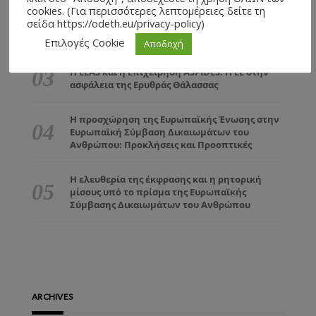
cookies. (Για περισσότερες λεπτομέρειες δείτε τη
σείδα https://odeth.eu/privacy-policy)
Το Μαυροβούνιο: Ιστορική Ανασκόπηση και
Ευρωπαϊκή Προοπτική
Επιλογές Cookie
Αποδοχή
Η EEAS και η Επιχείρηση ASPIDES: Η ΕΕ στην
ασφάλεια της Ερυθράς Θάλασσας
Η προσχώρηση της Ευρωπαϊκής Ένωσης στην
Ευρωπαϊκή Σύμβαση Δικαιωμάτων του
Ανθρώπου: Προκλήσεις και Προοπτικές
Η ελευθερία της έκφρασης και η ρητορική
μίσους υπό το πρίσμα της Ευρωπαϊκής
Σύμβασης Δικαιωμάτων του Ανθρώπου
ARCHIVES