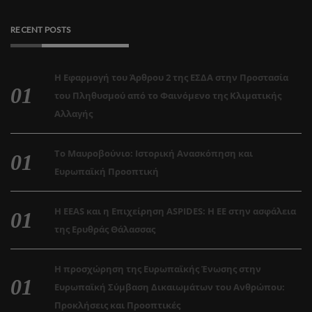
RECENT POSTS
Η Εφαρμογή του Άρθρου 2 της ΕΣΔΑ στην Προστασία
του Πληθυσμού από το Φαινόμενο της Κλιματικής
Αλλαγής
Το Μαυροβούνιο: Ιστορική Ανασκόπηση και
Ευρωπαϊκή Προοπτική
Η EEAS και η Επιχείρηση ASPIDES: Η ΕΕ στην ασφάλεια
της Ερυθράς Θάλασσας
Η προσχώρηση της Ευρωπαϊκής Ένωσης στην
Ευρωπαϊκή Σύμβαση Δικαιωμάτων του Ανθρώπου:
Προκλήσεις και Προοπτικές