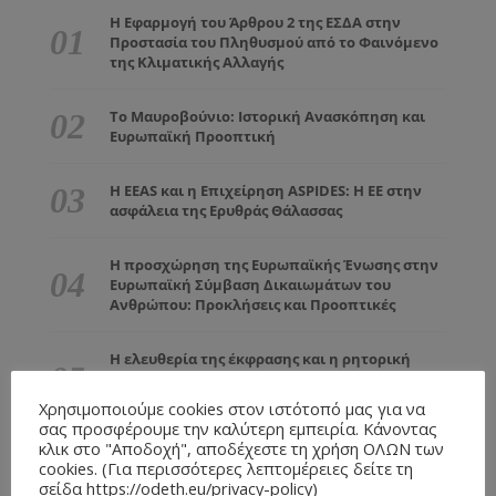
Η Εφαρμογή του Άρθρου 2 της ΕΣΔΑ στην
Προστασία του Πληθυσμού από το Φαινόμενο
της Κλιματικής Αλλαγής
Το Μαυροβούνιο: Ιστορική Ανασκόπηση και
Ευρωπαϊκή Προοπτική
Η EEAS και η Επιχείρηση ASPIDES: Η ΕΕ στην
ασφάλεια της Ερυθράς Θάλασσας
Η προσχώρηση της Ευρωπαϊκής Ένωσης στην
Ευρωπαϊκή Σύμβαση Δικαιωμάτων του
Ανθρώπου: Προκλήσεις και Προοπτικές
Η ελευθερία της έκφρασης και η ρητορική
μίσους υπό το πρίσμα της Ευρωπαϊκής
Σύμβασης Δικαιωμάτων του Ανθρώπου
Χρησιμοποιούμε cookies στον ιστότοπό μας για να
σας προσφέρουμε την καλύτερη εμπειρία. Κάνοντας
κλικ στο "Αποδοχή", αποδέχεστε τη χρήση ΟΛΩΝ των
cookies. (Για περισσότερες λεπτομέρειες δείτε τη
σείδα https://odeth.eu/privacy-policy)