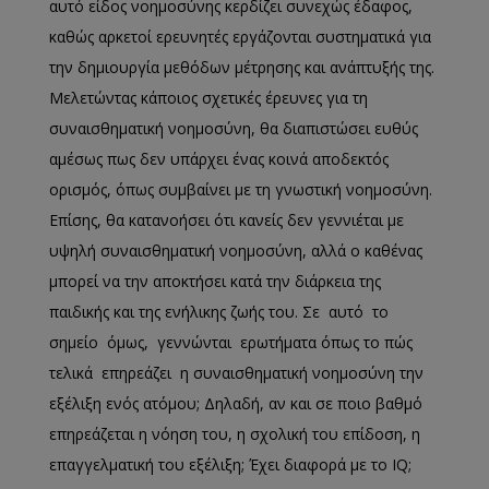
αυτό είδος νοημοσύνης κερδίζει συνεχώς έδαφος,
καθώς αρκετοί ερευνητές εργάζονται συστηματικά για
την δημιουργία μεθόδων μέτρησης και ανάπτυξής της.
Μελετώντας κάποιος σχετικές έρευνες για τη
συναισθηματική νοημοσύνη, θα διαπιστώσει ευθύς
αμέσως πως δεν υπάρχει ένας κοινά αποδεκτός
ορισμός, όπως συμβαίνει με τη γνωστική νοημοσύνη.
Επίσης, θα κατανοήσει ότι κανείς δεν γεννιέται με
υψηλή συναισθηματική νοημοσύνη, αλλά ο καθένας
μπορεί να την αποκτήσει κατά την διάρκεια της
παιδικής και της ενήλικης ζωής του. Σε αυτό το
σημείο όμως, γεννώνται ερωτήματα όπως το πώς
τελικά επηρεάζει η συναισθηματική νοημοσύνη την
εξέλιξη ενός ατόμου; Δηλαδή, αν και σε ποιο βαθμό
επηρεάζεται η νόηση του, η σχολική του επίδοση, η
επαγγελματική του εξέλιξη; Έχει διαφορά με το IQ;