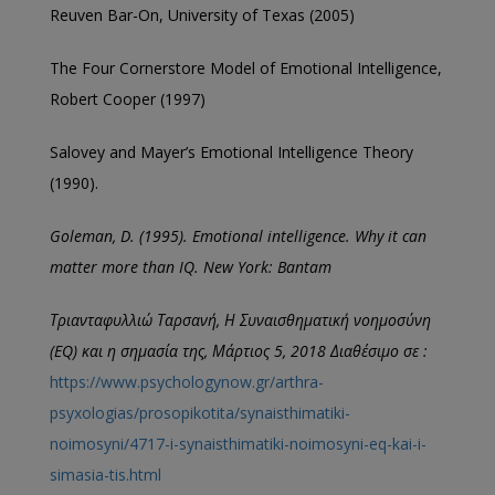
Reuven Bar-On, University of Texas (2005)
The Four Cornerstore Model of Emotional Intelligence,
Robert Cooper (1997)
Salovey and Mayer’s Emotional Intelligence Theory
(1990).
Goleman, D. (1995). Emotional intelligence. Why it can
matter more than IQ.
New York: Bantam
Τριανταφυλλιώ Ταρσανή, Η Συναισθηματική νοημοσύνη
(
EQ
) και η σημασία της, Μάρτιος 5, 2018 Διαθέσιμο σε :
https://www.psychologynow.gr/arthra-
psyxologias/prosopikotita/synaisthimatiki-
noimosyni/4717-i-synaisthimatiki-noimosyni-eq-kai-i-
simasia-tis.html