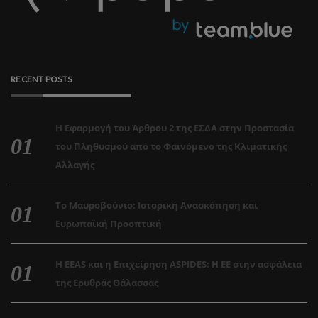
RECENT POSTS
Η Εφαρμογή του Άρθρου 2 της ΕΣΔΑ στην Προστασία
του Πληθυσμού από το Φαινόμενο της Κλιματικής
Αλλαγής
Το Μαυροβούνιο: Ιστορική Ανασκόπηση και
Ευρωπαϊκή Προοπτική
Η EEAS και η Επιχείρηση ASPIDES: Η ΕΕ στην ασφάλεια
της Ερυθράς Θάλασσας