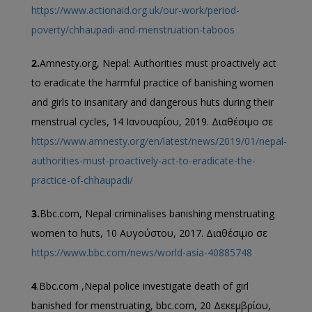
https://www.actionaid.org.uk/our-work/period-
poverty/chhaupadi-and-menstruation-taboos
2.
Amnesty.org, Nepal: Authorities must proactively act
to eradicate the harmful practice of banishing women
and girls to insanitary and dangerous huts during their
menstrual cycles, 14 Ιανουαρίου, 2019. Διαθέσιμο σε
https://www.amnesty.org/en/latest/news/2019/01/nepal-
authorities-must-proactively-act-to-eradicate-the-
practice-of-chhaupadi/
3.
Bbc.com, Nepal criminalises banishing menstruating
women to huts, 10 Αυγούστου, 2017. Διαθέσιμο σε
https://www.bbc.com/news/world-asia-40885748
4
.Bbc.com ,Nepal police investigate death of girl
banished for menstruating, bbc.com, 20 Δεκεμβρίου,