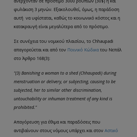
ανέρχονταν σε πρόστιμο 3000 ρουπίων (30$) ή και
φυλάκιση 3 μηνών. Εξακολουθεί, όμως, η παράδοση
αυτή να υφίσταται, καθώς το κοινωνικό κόστος και η
κατακραυγή είναι μεγαλύτερα από το πρόστιμο.
Σε συνέχεια του νομικού πλαισίου, το Chhaupadi
απαγορεύεται και από τον
Ποινικό Κώδικα
του Νεπάλ
στο Άρθρο 168(3):
“(3) Banishing a woman to a shed (Chhaupadi) during
menstruation or delivery, or subjecting, causing to be
subjected, her to similar other discrimination,
untouchability or inhuman treatment of any kind is
prohibited.”
Απαγόρευση για έθιμα και παραδόσεις που
αντιβαίνουν στους νόμους υπάρχει και στον
Αστικό