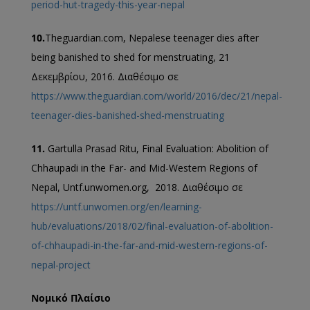
period-hut-tragedy-this-year-nepal
10.
Theguardian.com, Nepalese teenager dies after
being banished to shed for menstruating, 21
Δεκεμβρίου, 2016. Διαθέσιμο σε
https://www.theguardian.com/world/2016/dec/21/nepal-
teenager-dies-banished-shed-menstruating
11.
Gartulla Prasad Ritu, Final Evaluation: Abolition of
Chhaupadi in the Far- and Mid-Western Regions of
Nepal, Untf.unwomen.org, 2018. Διαθέσιμο σε
https://untf.unwomen.org/en/learning-
hub/evaluations/2018/02/final-evaluation-of-abolition-
of-chhaupadi-in-the-far-and-mid-western-regions-of-
nepal-project
Νομικό Πλαίσιο