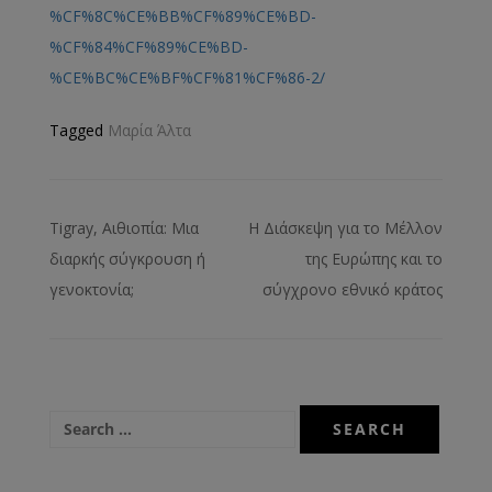
%CF%8C%CE%BB%CF%89%CE%BD-
%CF%84%CF%89%CE%BD-
%CE%BC%CE%BF%CF%81%CF%86-2/
Tagged
Μαρία Άλτα
Tigray, Αιθιοπία: Μια
Η Διάσκεψη για το Μέλλον
διαρκής σύγκρουση ή
της Ευρώπης και το
γενοκτονία;
σύγχρονο εθνικό κράτος