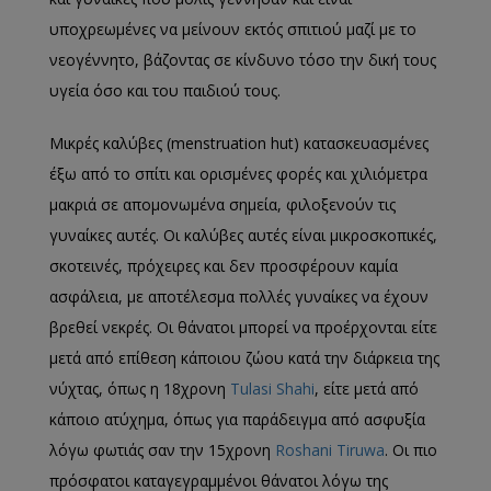
υποχρεωμένες να μείνουν εκτός σπιτιού μαζί με το
νεογέννητο, βάζοντας σε κίνδυνο τόσο την δική τους
υγεία όσο και του παιδιού τους.
Μικρές καλύβες (menstruation hut) κατασκευασμένες
έξω από το σπίτι και ορισμένες φορές και χιλιόμετρα
μακριά σε απομονωμένα σημεία, φιλοξενούν τις
γυναίκες αυτές. Οι καλύβες αυτές είναι μικροσκοπικές,
σκοτεινές, πρόχειρες και δεν προσφέρουν καμία
ασφάλεια, με αποτέλεσμα πολλές γυναίκες να έχουν
βρεθεί νεκρές. Οι θάνατοι μπορεί να προέρχονται είτε
μετά από επίθεση κάποιου ζώου κατά την διάρκεια της
νύχτας, όπως η 18χρονη
Tulasi Shahi
, είτε μετά από
κάποιο ατύχημα, όπως για παράδειγμα από ασφυξία
λόγω φωτιάς σαν την 15χρονη
Roshani Tiruwa
. Οι πιο
πρόσφατοι καταγεγραμμένοι θάνατοι λόγω της