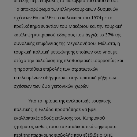
απειλής περί εισβολής το Νοέμβριο του ίδιου έτους.
Το αποκορύφωμα των ελληνοτουρκικών δυσμενών
σχέσεων θα επέλθει το καλοκαίρι του 1974 με το
πραξικόπημα εναντίον του Μακάριου και την τουρκική
κατάληψη κυπριακού εδάφους που άγγιζε το 37% της
συνολικής επιφάνειας της Μεγαλονήσου. Μάλιστα, η
τουρκική πολιτική μετακίνησης εποίκων στο νησί με
στόχο την αλλοίωση της πληθυσμιακής ισορροπίας και
η προσπάθεια επιβολής των στρατιωτικών
τετελεσμένων οδήγησε και στην οριστική ρήξη των
σχέσεων των δυο γειτονικών χωρών.
Υπό το πρίσμα της ανελαστικής τουρκικής
πολιτικής, η Ελλάδα προσπάθησε να βρει
εναλλακτικές οδούς επίλυσης του Κυπριακού
ζητήματος καθώς τόσο τα καταδικαστικά ψηφίσματα
περί της παράνομης εισβολής που εξέδιδε ο ΟΗΕ