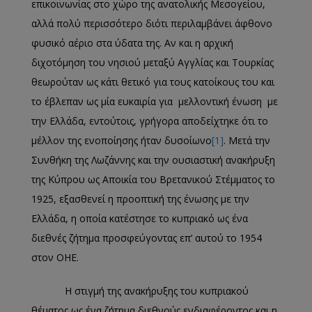
επικοινωνίας στο χώρο της ανατολικής Μεσογείου,
αλλά πολύ περισσότερο διότι περιλαμβάνει άφθονο
φυσικό αέριο στα ύδατα της. Αν και η αρχική
διχοτόμηση του νησιού μεταξύ Αγγλίας και Τουρκίας
θεωρούταν ως κάτι θετικό για τους κατοίκους του και
το έβλεπαν ως μία ευκαιρία για μελλοντική ένωση με
την Ελλάδα, εντούτοις, γρήγορα αποδείχτηκε ότι το
μέλλον της ενοποίησης ήταν δυσοίωνο
[1]
. Μετά την
Συνθήκη της Λωζάννης και την ουσιαστική ανακήρυξη
της Κύπρου ως Αποικία του Βρετανικού Στέμματος το
1925, εξασθενεί η προοπτική της ένωσης με την
Ελλάδα, η οποία κατέστησε το κυπριακό ως ένα
διεθνές ζήτημα προσφεύγοντας επ’ αυτού το 1954
στον ΟΗΕ.
Η στιγμή της ανακήρυξης του κυπριακού
θέματος ως ένα ζήτημα διεθνούς ενδιαφέροντος και η