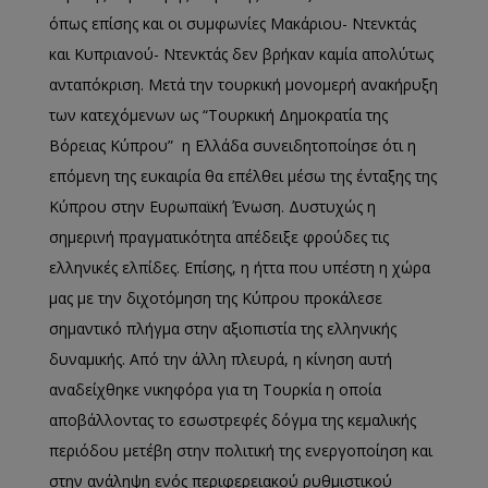
όπως επίσης και οι συμφωνίες Μακάριου- Ντενκτάς
και Κυπριανού- Ντενκτάς δεν βρήκαν καμία απολύτως
ανταπόκριση. Μετά την τουρκική μονομερή ανακήρυξη
των κατεχόμενων ως “Τουρκική Δημοκρατία της
Βόρειας Κύπρου” η Ελλάδα συνειδητοποίησε ότι η
επόμενη της ευκαιρία θα επέλθει μέσω της ένταξης της
Κύπρου στην Ευρωπαϊκή Ένωση. Δυστυχώς η
σημερινή πραγματικότητα απέδειξε φρούδες τις
ελληνικές ελπίδες. Επίσης, η ήττα που υπέστη η χώρα
μας με την διχοτόμηση της Κύπρου προκάλεσε
σημαντικό πλήγμα στην αξιοπιστία της ελληνικής
δυναμικής. Από την άλλη πλευρά, η κίνηση αυτή
αναδείχθηκε νικηφόρα για τη Τουρκία η οποία
αποβάλλοντας το εσωστρεφές δόγμα της κεμαλικής
περιόδου μετέβη στην πολιτική της ενεργοποίηση και
στην ανάληψη ενός περιφερειακού ρυθμιστικού