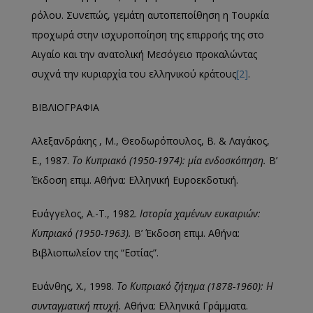
ρόλου. Συνεπώς, γεμάτη αυτοπεποίθηση η Τουρκία
προχωρά στην ισχυροποίηση της επιρροής της στο
Αιγαίο και την ανατολική Μεσόγειο προκαλώντας
συχνά την κυριαρχία του ελληνικού κράτους
[2]
.
ΒΙΒΛΙΟΓΡΑΦΙΑ
Αλεξανδράκης , Μ., Θεοδωρόπουλος, Β. & Λαγάκος,
Ε., 1987.
Το Κυπριακό (1950-1974): μία ενδοσκόπηση.
Β’
Έκδοση επιμ. Αθήνα: Ελληνική Ευροεκδοτική.
Ευάγγελος, Α.-Τ., 1982.
Ιστορία χαμένων ευκαιριών:
Κυπριακό (1950-1963).
Β’ Έκδοση επιμ. Αθήνα:
Βιβλιοπωλείον της “Εστίας”.
Ευάνθης, Χ., 1998.
Το Κυπριακό ζήτημα (1878-1960): Η
συνταγματική πτυχή.
Αθήνα: Ελληνικά Γράμματα.