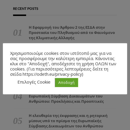
RECENT POSTS
Η Εφαρμογή του Άρθρου 2 της ΕΣΔΑ στην
Προστασία του Πληθυσμού από το Φαινόμενο
της Κλιματικής Αλλαγής
Το Μαυροβούνιο: Ιστορική Ανασκόπηση και
Χρησιμοποιούμε cookies στον ιστότοπό μας για να
Ευρωπαϊκή Προοπτική
σας προσφέρουμε την καλύτερη εμπειρία. Κάνοντας
κλικ στο "Αποδοχή", αποδέχεστε τη χρήση ΟΛΩΝ των
cookies. (Για περισσότερες λεπτομέρειες δείτε τη
Η EEAS και η Επιχείρηση ASPIDES: Η ΕΕ στην
σείδα https://odeth.eu/privacy-policy)
ασφάλεια της Ερυθράς Θάλασσας
Επιλογές Cookie
Αποδοχή
Η προσχώρηση της Ευρωπαϊκής Ένωσης στην
Ευρωπαϊκή Σύμβαση Δικαιωμάτων του
Ανθρώπου: Προκλήσεις και Προοπτικές
Η ελευθερία της έκφρασης και η ρητορική
μίσους υπό το πρίσμα της Ευρωπαϊκής
Σύμβασης Δικαιωμάτων του Ανθρώπου