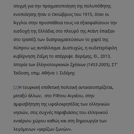
στιγμή για την πραγματοποίηση της πολυπόθητης
ενοποίησης ήταν ο Οκτώβριος του 1915, όταν οι
Άγγλοι στην προσπάθεια τους να εξασφαλίσουν την
εισδοχή της Ελλάδας στο πλευρό της Ατάντ έπαιξαν
στο τραπέζι των διαπραγματεύσεων το χαρτί της
Κύπρου ως αντάλλαγμα. Δυστυχώς, η ουδετερόφιλη
κυβέρνηση Ζαΐμη το απέρριψε. Βερέμης, Θ., 2013,
Ιστορία των Ελληνοτουρκικών Σχέσεων (1453-2005),
ΣΤ’
Έκδοση, επιμ. Αθήνα: Ι. Σιδέρης
[2]
Η τουρκική επιθετική πολιτική αντικατοπτρίζεται,
μεταξύ άλλων, στο FIRτου Αιγαίου, στην
αμφισβήτηση της υφαλοκρηπίδας των ελληνικών
νησιών, στις συχνές παραβιάσεις του ελληνικού
εναέριου χώρου καθώς και στη δημιουργία των
λεγόμενων «γκρίζων ζωνών».