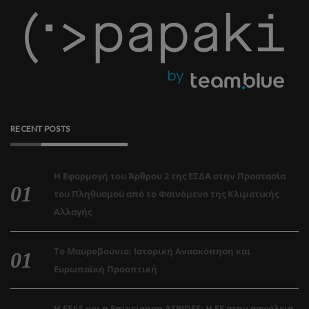
RECENT POSTS
Η Εφαρμογή του Άρθρου 2 της ΕΣΔΑ στην Προστασία
του Πληθυσμού από το Φαινόμενο της Κλιματικής
Αλλαγής
Το Μαυροβούνιο: Ιστορική Ανασκόπηση και
Ευρωπαϊκή Προοπτική
Η EEAS και η Επιχείρηση ASPIDES: Η ΕΕ στην ασφάλεια