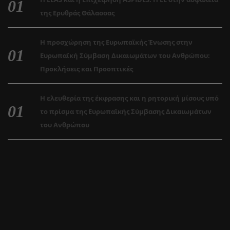
της Ερυθράς Θάλασσας
Η προσχώρηση της Ευρωπαϊκής Ένωσης στην
Ευρωπαϊκή Σύμβαση Δικαιωμάτων του Ανθρώπου:
Προκλήσεις και Προοπτικές
Η ελευθερία της έκφρασης και η ρητορική μίσους υπό
το πρίσμα της Ευρωπαϊκής Σύμβασης Δικαιωμάτων
του Ανθρώπου