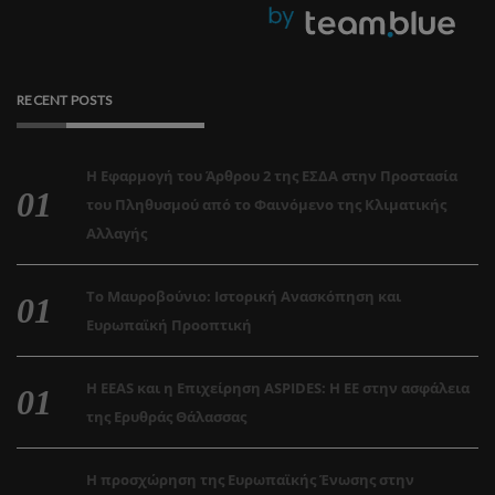
RECENT POSTS
Η Εφαρμογή του Άρθρου 2 της ΕΣΔΑ στην Προστασία
του Πληθυσμού από το Φαινόμενο της Κλιματικής
Αλλαγής
Το Μαυροβούνιο: Ιστορική Ανασκόπηση και
Ευρωπαϊκή Προοπτική
Η EEAS και η Επιχείρηση ASPIDES: Η ΕΕ στην ασφάλεια
της Ερυθράς Θάλασσας
Η προσχώρηση της Ευρωπαϊκής Ένωσης στην