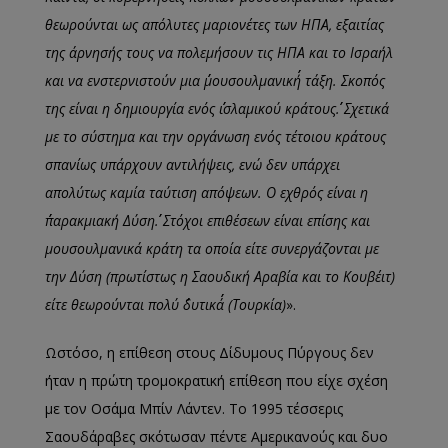
θεωρούνται ως απόλυτες μαριονέτες των ΗΠΑ, εξαιτίας
της άρνησής τους να πολεμήσουν τις ΗΠΑ και το Ισραήλ
και να ενστερνιστούν μια ΄΄μουσουλμανική΄΄ τάξη. Σκοπός
της είναι η δημιουργία ενός ΄΄ισλαμικού κράτους΄΄. Σχετικά
με το σύστημα και την οργάνωση ενός τέτοιου κράτους
σπανίως υπάρχουν αντιλήψεις, ενώ δεν υπάρχει
απολύτως καμία ταύτιση απόψεων. Ο εχθρός είναι η
΄΄παρακμιακή Δύση΄΄. Στόχοι επιθέσεων είναι επίσης και
μουσουλμανικά κράτη τα οποία είτε συνεργάζονται με
την Δύση (πρωτίστως η Σαουδική Αραβία και το Κουβέιτ)
είτε θεωρούνται πολύ ΄΄δυτικά΄΄ (Τουρκία)
».
Ωστόσο, η επίθεση στους Δίδυμους Πύργους δεν
ήταν η πρώτη τρομοκρατική επίθεση που είχε σχέση
με τον Οσάμα Μπίν Λάντεν. Το 1995 τέσσερις
Σαουδάραβες σκότωσαν πέντε Αμερικανούς και δυο