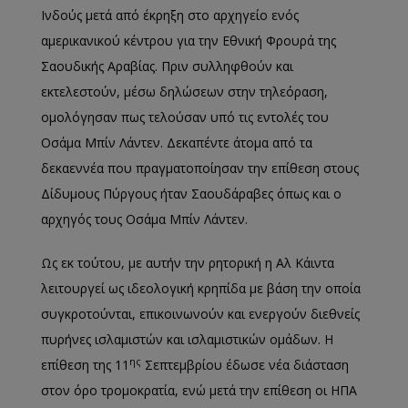
Ινδούς μετά από έκρηξη στο αρχηγείο ενός
αμερικανικού κέντρου για την Εθνική Φρουρά της
Σαουδικής Αραβίας. Πριν συλληφθούν και
εκτελεστούν, μέσω δηλώσεων στην τηλεόραση,
ομολόγησαν πως τελούσαν υπό τις εντολές του
Οσάμα Μπίν Λάντεν. Δεκαπέντε άτομα από τα
δεκαεννέα που πραγματοποίησαν την επίθεση στους
Δίδυμους Πύργους ήταν Σαουδάραβες όπως και ο
αρχηγός τους Οσάμα Μπίν Λάντεν.
Ως εκ τούτου, με αυτήν την ρητορική η Αλ Κάιντα
λειτουργεί ως ιδεολογική κρηπίδα με βάση την οποία
συγκροτούνται, επικοινωνούν και ενεργούν διεθνείς
πυρήνες ισλαμιστών και ισλαμιστικών ομάδων. Η
ης
επίθεση της 11
Σεπτεμβρίου έδωσε νέα διάσταση
στον όρο τρομοκρατία, ενώ μετά την επίθεση οι ΗΠΑ