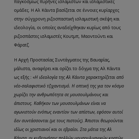
παγκοσμίως πυρήνες ισλαμιστών και ισλαμιστικές
ομάδες. Η Αλ Κάιντα βασίζεται σε έννοιες κυρίαρχες
στην σύγχρονη ριζοσπαστική ισλαμιστική σκέψη και
ιδεολογία, οι οποίες αναδείχθηκαν κυρίως από τους
ριζοσπάστες ισλαμιστές Κουτμπ, Μαοντούντι και
Φάρατζ.
Η Αρχή Προστασίας Συντάγματος της Βαυαρίας,
μάλιστα, αναφέρει και ορίζει το δόγμα της Αλ Κάιντα
ως εξής : «
Η ιδεολογία της Αλ Κάιντα χαρακτηρίζεται από
νέο-σαλαφιστικό τζιχαντισμό. Η οπτική της για τον κόσμο
χωρίζει την ανθρωπότητα σε μουσουλμάνους και
άπιστους. Καθήκον των μουσουλμάνων είναι να
αγωνιστούν ενόπως εναντίον των απίστων, εφόσον αυτοί
δεν συντάσσονται (με τους πιστούς). Άπιστοι θεωρούνται
ιδίως οι χριστιανοί και οι εβραίοι. Στα μάτια της Αλ
Κάιντα, οι κυβερνήσεις πολλών μουσουλμανικών κρατών