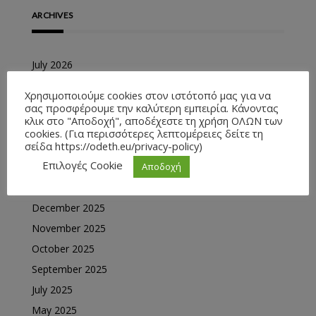
ARCHIVES
July 2026
June 2026
Χρησιμοποιούμε cookies στον ιστότοπό μας για να
May 2026
σας προσφέρουμε την καλύτερη εμπειρία. Κάνοντας
κλικ στο "Αποδοχή", αποδέχεστε τη χρήση ΟΛΩΝ των
April 2026
cookies. (Για περισσότερες λεπτομέρειες δείτε τη
σείδα https://odeth.eu/privacy-policy)
March 2026
Επιλογές Cookie
Αποδοχή
February 2026
January 2026
December 2025
November 2025
October 2025
September 2025
July 2025
May 2025