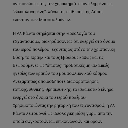
ανακοινώσεις της, την χαρακτήριζε επανειλημμένα ως
“δικαιολογημένη”, λόγω της επίθεσης της Δύσης
εναντίον των Μουσουλμάνων.
Η Αλ Κάιντα στηρίζεται στην «ιδεολογία του
τζιχαντισμού», διακηρύσσοντας ότι ενεργεί στο όνομα
του ιερού πολέμου, έχοντας ως στόχο την χριστιανική
δύση, το Ισραήλ και τους Εβραίους καθώς και τις
θεωρούμενες ως “άπιστες” προδοτικές μη ισλαμικές
ηγεσίες των κρατών του μουσουλμανικού κόσμου.
Ανεξαρτήτως οποιασδήποτε διαφοροποίησης,
τοπικής, εθνικής, θρησκευτικής, το ισλαμιστικό κίνημα
ενεργεί στο όνομα του ιερού πολέμου.
Χρησιμοποιώντας την ρητορική του τζιχαντισμού, η Αλ
Κάιντα λειτουργεί ως ιδεολογική βάση γύρω από την
οποία συγκροτούνται, επικοινωνούν και δρουν