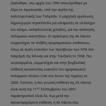
διαλύθηκε, στις αρχές του 1990 επανιδρύθηκε με
έδρα το Αφγανιστάν, υπό την αιγίδα της
πολιτοφυλακής των Ταλιμπάν. Η μαχητική οργάνωση,
δημιούργησε στρατόπεδα για ισλαμιστές σε ολόκληρο
τον κόσμο, εκπαιδεύοντας χιλιάδες, για την απόκτηση
πολεμικών ικανοτήτων. Οι πράκτορες της Αλ-Κάιντα
συμμετείχαν σε πλήθος τρομοκρατικών επιθέσεων,
όπως σε αυτές εναντίον των πρεσβειών των ΗΠΑ στο
Ναϊρόμπι της Κένυας και στην Τανζανία το 1998. Πιο
συγκεκριμένα, συμμετείχαν και στην βομβιστική
επίθεση αυτοκτονίας εναντίον του αμερικανικού
πολεμικού πλοίου Cole στο Άντεν της Υεμένης το
2000. Ωστόσο, η πιο γνωστή επίθεση της Αλ Κάιντα
ης
είναι αυτή της 11
Σεπτεμβρίου του 2001.
Χαρακτηριστικό είναι δε, πως μετά την
προαναφερόμενη επίθεση, η Αλ Κάιντα στις