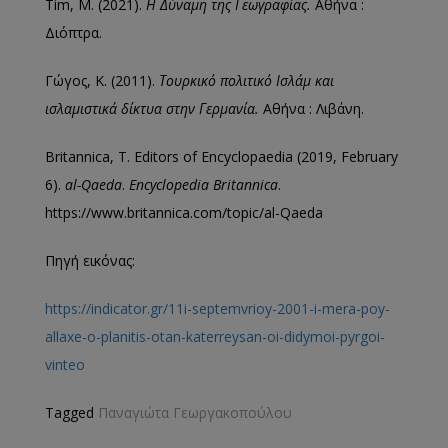
Tim, M. (2021).
Η Δύναμη της Γεωγραφίας.
Αθήνα :
Διόπτρα.
Γώγος, Κ. (2011).
Τουρκικό πολιτικό Ισλάμ και
ισλαμιστικά δίκτυα στην Γερμανία.
Αθήνα : Λιβάνη.
Britannica, T. Editors of Encyclopaedia (2019, February
6).
al-Qaeda
.
Encyclopedia Britannica
.
https://www.britannica.com/topic/al-Qaeda
Πηγή εικόνας:
https://indicator.gr/11i-septemvrioy-2001-i-mera-poy-
allaxe-o-planitis-otan-katerreysan-oi-didymoi-pyrgoi-
vinteo
Tagged
Παναγιώτα Γεωργακοπούλου