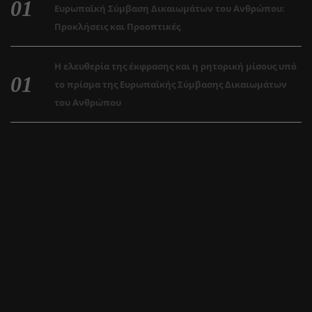
Ευρωπαϊκή Σύμβαση Δικαιωμάτων του Ανθρώπου:
Προκλήσεις και Προοπτικές
Η ελευθερία της έκφρασης και η ρητορική μίσους υπό
το πρίσμα της Ευρωπαϊκής Σύμβασης Δικαιωμάτων
του Ανθρώπου