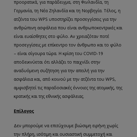
προορατικά, για παράδειγμα, στη Φινλανδία, τη
Γερμανία, τη Νέα Ζηλανδία και τη Νορβηγία. Τέλος, η
ατζέντα του WPS υποστηρίζει προσεγγίσεις για την
ανθρώπινη ασφάλεια που είναι ανθρωποκεντρικές και
είναι ευαίσθητες στο φύλο. Αν χρειαζόταν ποτέ
προσεγγίσεις με επίκεντρο τον άνθρωπο και το φύλο
– είναι σίγουρα τώρα. Η κρίση του COVID-19
αποδεικνύεται ότι αλλάζει το παιχνίδι στην
αναδυόμενη συζήτηση για την απειλή για την
ασφάλεια και, από κοινού με την ατζέντα του WPS,
αμφισβητεί τις παραδοσιακές έννοιες της ατομικής, της
κρατικής και της εθνικής ασφάλειας.
Επίλογος
Δεν μπορούμε να επιτύχουμε βιώσιμη ειρήνη χωρίς
την πλήρη, ισότιμη και ουσιαστική συμμετοχή και