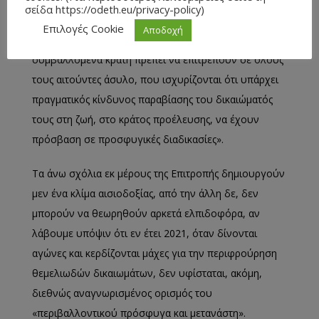
σείδα https://odeth.eu/privacy-policy)
απαιτεί την προστασία αλλοδαπών που δεν
Επιλογές Cookie
Αποδοχή
δικαιούνται καθεστώς πρόσφυγα. Συμπερασματικά, τα
συμβαλλόμενα κράτη πρέπει να επιτρέπουν σε όλους
τους αιτούντες άσυλο, που ισχυρίζονται ότι υπάρχει
πραγματικός κίνδυνος παραβίασης του δικαιώματός
τους στη ζωή, στο κράτος προέλευσης, να έχουν
πρόσβαση σε προσφυγικές διαδικασίες».
Τα άνω σχόλια εκ μέρους της Επιτροπής δημιουργούν
μεν ένα κλίμα αισιοδοξίας, από την άλλη δε, δεν
μπορούν να θεωρηθούν αρκετά ελπιδοφόρα, αν
λάβουμε υπόψιν ότι εν έτει 2021, όταν δίνονται
αγώνες και κερδίζονται μάχες για την περιφρούρηση
θεμελιωδών δικαιωμάτων, δεν υφίσταται, ακόμη,
διεθνώς αναγνωρισμένος ορισμός του
«περιβαλλοντικού πρόσφυγα και μετανάστη».