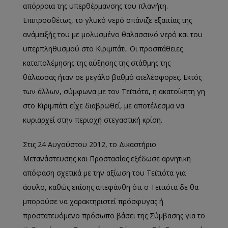
απόρροια της υπερθέρμανσης του πλανήτη.
Επιπροσθέτως, το γλυκό νερό σπάνιζε εξαιτίας της
ανάμειξής του με μολυσμένο θαλασσινό νερό και του
υπερπληθυσμού στο Κιριμπάτι. Οι προσπάθειες
καταπολέμησης της αύξησης της στάθμης της
θάλασσας ήταν σε μεγάλο βαθμό ατελέσφορες. Εκτός
των άλλων, σύμφωνα με τον Τεϊτιότα, η ακατοίκητη γη
στο Κιριμπάτι είχε διαβρωθεί, με αποτέλεσμα να
κυριαρχεί στην περιοχή στεγαστική κρίση.
Στις 24 Αυγούστου 2012, το Δικαστήριο
Μετανάστευσης και Προστασίας εξέδωσε αρνητική
απόφαση σχετικά με την αξίωση του Τεϊτιότα για
άσυλο, καθώς επίσης απεφάνθη ότι ο Τεϊτιότα δε θα
μπορούσε να χαρακτηριστεί πρόσφυγας ή
προστατευόμενο πρόσωπο βάσει της Σύμβασης για το