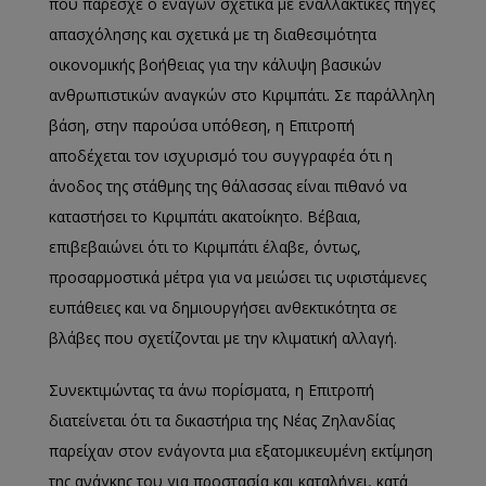
που παρέσχε ο ενάγων σχετικά με εναλλακτικές πηγές
απασχόλησης και σχετικά με τη διαθεσιμότητα
οικονομικής βοήθειας για την κάλυψη βασικών
ανθρωπιστικών αναγκών στο Κιριμπάτι. Σε παράλληλη
βάση, στην παρούσα υπόθεση, η Επιτροπή
αποδέχεται τον ισχυρισμό του συγγραφέα ότι η
άνοδος της στάθμης της θάλασσας είναι πιθανό να
καταστήσει το Κιριμπάτι ακατοίκητο. Βέβαια,
επιβεβαιώνει ότι το Κιριμπάτι έλαβε, όντως,
προσαρμοστικά μέτρα για να μειώσει τις υφιστάμενες
ευπάθειες και να δημιουργήσει ανθεκτικότητα σε
βλάβες που σχετίζονται με την κλιματική αλλαγή.
Συνεκτιμώντας τα άνω πορίσματα, η Επιτροπή
διατείνεται ότι τα δικαστήρια της Νέας Ζηλανδίας
παρείχαν στον ενάγοντα μια εξατομικευμένη εκτίμηση
της ανάγκης του για προστασία και καταλήγει, κατά