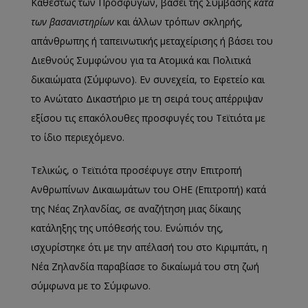
Καθεστώς των Προσφύγων, βάσει της Σύμβασης
κατά
των βασανιστηρίων
και άλλων τρόπων σκληρής,
απάνθρωπης ή ταπεινωτικής μεταχείρισης ή βάσει του
Διεθνούς Συμφώνου για τα Ατομικά και Πολιτικά
δικαιώματα (Σύμφωνο). Εν συνεχεία, το Εφετείο και
το Ανώτατο Δικαστήριο με τη σειρά τους απέρριψαν
εξίσου τις επακόλουθες προσφυγές του Τεϊτιότα με
το ίδιο περιεχόμενο.
Τελικώς, ο Τεϊτιότα προσέφυγε στην Επιτροπή
Ανθρωπίνων Δικαιωμάτων του ΟΗΕ (Επιτροπή) κατά
της Νέας Ζηλανδίας, σε αναζήτηση μιας δίκαιης
κατάληξης της υπόθεσής του. Ενώπιόν της,
ισχυρίστηκε ότι με την απέλασή του στο Κιριμπάτι, η
Νέα Ζηλανδία παραβίασε το δικαίωμά του στη ζωή
σύμφωνα με το Σύμφωνο.