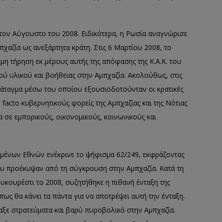
 τον Αύγουστο του 2008. Ειδικότερα, η Ρωσία αναγνώρισε
χαζία ως ανεξάρτητα κράτη. Στις 6 Μαρτίου 2008, το
η τήρηση εκ μέρους αυτής της απόφασης της Κ.Α.Κ. του
ού υλικού και βοήθειας στην Αμπχαζία. Ακολούθως, στις
ιάταγμα μέσω του οποίου εξουσιοδοτούνταν οι κρατικές
facto κυβερνητικούς φορείς της Αμπχαζίας και της Νότιας
 σε εμπορικούς, οικονομικούς, κοινωνικούς και
ωμένων Εθνών ενέκρινε το ψήφισμα 62/249, εκφράζοντας
ου προέκυψαν από τη σύγκρουση στην Αμπχαζία. Κατά τη
κουρέστι το 2008, συζητήθηκε η πιθανή ένταξη της
ως θα κάνει τα πάντα για να αποτρέψει αυτή την ένταξη.
ταξε στρατεύματα και βαρύ πυροβολικό στην Αμπχαζία.