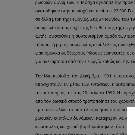
ρωσικών δυνάμεων. Η Μόσχα αγνόησε την προειδ
σκοτώθηκαν στην περιοχή και περίπου 23.000 Γε
σε άλλα μέρη της Γεωργίας. Στις 24 Ιουνίου του 1
συμφωνία για τις αρχές της διευθέτησης της σύγκ
αυτής, συστάθηκε η συντονισμένη ομάδα των ειρη
τήρησης ή μη της συμφωνίας περί λήξεως των εχ
φαινομενικά ουδέτερους Ρώσους ειρηνευτές, οι ο
για ανεξαρτησία από την Γεωργία καθώς και την ε
Την ίδια περίοδο, τον Δεκέμβριο 1991, οι αυτονο
αποσχιστούν. Εν μέσω των εντάσεων, η αυτοαποκ
της αυτονομίας της στις 23 Ιουλίου 1992. Η παρ
από τον ρωσικό στρατό τροποποίησε τον χαρακτή
προ των πυλών: το αποτέλεσμα ήταν ότι οι αυτονο
ρωσικών ενόπλων δυνάμεων, κατάφεραν να νικήσου
κωμοπόλεις και χωριά βομβαρδίστηκαν τόσο από τ
θωρηκτά από τη θάλασσα. Η Ρωσία μεσολάβησε γι