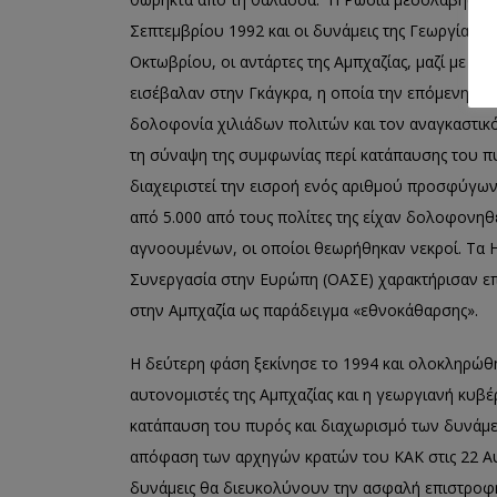
Σεπτεμβρίου 1992 και οι δυνάμεις της Γεωργίας 
Οκτωβρίου, οι αντάρτες της Αμπχαζίας, μαζί με τ
εισέβαλαν στην Γκάγκρα, η οποία την επόμενη ημέ
δολοφονία χιλιάδων πολιτών και τον αναγκαστι
τη σύναψη της συμφωνίας περί κατάπαυσης του πυ
διαχειριστεί την εισροή ενός αριθμού προσφύγω
από 5.000 από τους πολίτες της είχαν δολοφονηθε
αγνοουμένων, οι οποίοι θεωρήθηκαν νεκροί. Τα Η
Συνεργασία στην Ευρώπη (ΟΑΣΕ) χαρακτήρισαν επ
στην Αμπχαζία ως παράδειγμα «εθνοκάθαρσης».
Η δεύτερη φάση ξεκίνησε το 1994 και ολοκληρώθηκ
αυτονομιστές της Αμπχαζίας και η γεωργιανή κυ
κατάπαυση του πυρός και διαχωρισμό των δυνάμε
απόφαση των αρχηγών κρατών του ΚΑΚ στις 22 Αυ
δυνάμεις θα διευκολύνουν την ασφαλή επιστροφ