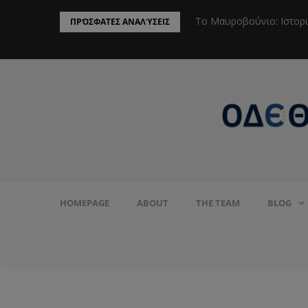
ην Προστασία του Πληθυσμού από το
Το Μαυροβούνιο: Ιστορ
ΠΡΌΣΦΑΤΕΣ ΑΝΑΛΎΣΕΙΣ
HOMEPAGE
ABOUT
THE TEAM
BLOG