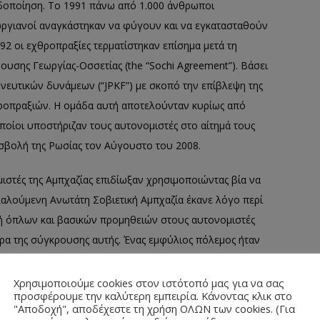
οποίηση. Το 1991 πάνω από 1.000 άνθρωποι
ωργιανοί αναγκάστηκαν να φύγουν και να εγκατασταθούν
992 οι εχθροπραξίες τερματίστηκαν επίσημα μετά τη
ρουσης Γεωργίας-Οσσετίας (the “Sochi Agreement”). Βάσει
νευτικών δυνάμεων (“JPKF”) με σκοπό την επίβλεψη της
θροπραξιών. Η ομάδα αυτή αποτελούνταν κυρίως από
ποίοι υποστήριζαν τους αυτονομιστές στο αίτημά τους
ισβολή της Ρωσίας τον Αύγουστο του 2008.
μιστές της Αμπχαζίας επιδίωξαν χρησιμοποιώντας βία να
αλούμενη Ανωτάτη Σοβιετική Αμπχαζία έκανε λόγο περί
οχή όπλων και βασικών προμηθειών στους αυτονομιστές
ρα της σύγκρουσης αυτής. Ένας εμφύλιος πόλεμος ήταν
μιστικές δυνάμεις της, με την άμεση υποστήριξη των
ν τις γεωργιανές δυνάμεις. Γεωργιανές πόλεις,
Χρησιμοποιούμε cookies στον ιστότοπό μας για να σας
προσφέρουμε την καλύτερη εμπειρία. Κάνοντας κλικ στο
η ρωσική αεροπορία όσο και από τα ρωσικά ναυτικά
"Αποδοχή", αποδέχεστε τη χρήση ΟΛΩΝ των cookies. (Για
α τη συμφωνία κατάπαυσης του πυρός στις 3