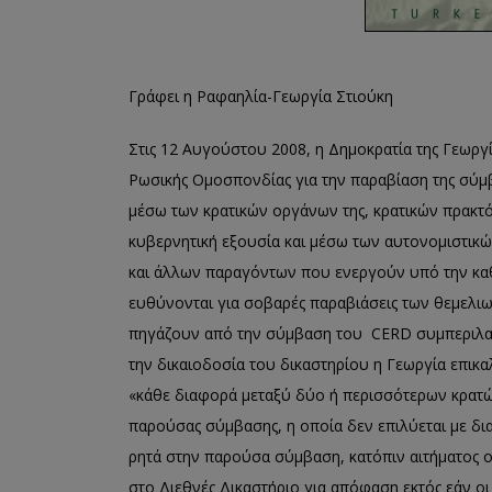
Γράφει η Ραφαηλία-Γεωργία Στιούκη
Στις 12 Αυγούστου 2008, η Δημοκρατία της Γεωργ
Ρωσικής Ομοσπονδίας για την παραβίαση της σύμ
μέσω των κρατικών οργάνων της, κρατικών πρακ
κυβερνητική εξουσία και μέσω των αυτονομιστικώ
και άλλων παραγόντων που ενεργούν υπό την κα
ευθύνονται για σοβαρές παραβιάσεις των θεμελι
πηγάζουν από την σύμβαση του CERD συμπεριλαμβ
την δικαιοδοσία του δικαστηρίου η Γεωργία επικ
«κάθε διαφορά μεταξύ δύο ή περισσότερων κρατών
παρούσας σύμβασης, η οποία δεν επιλύεται με δι
ρητά στην παρούσα σύμβαση, κατόπιν αιτήματος 
στο Διεθνές Δικαστήριο για απόφαση εκτός εάν