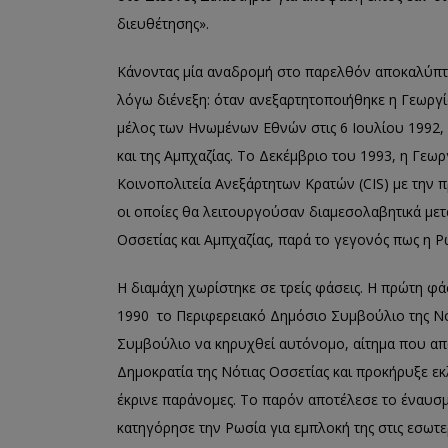
διευθέτησης».
Κάνοντας μία αναδρομή στο παρελθόν αποκαλύπτο
λόγω διένεξη: όταν ανεξαρτητοποιήθηκε η Γεωργία
μέλος των Ηνωμένων Εθνών στις 6 Ιουλίου 1992, 
και της Αμπχαζίας. Το Δεκέμβριο του 1993, η Γεω
Κοινοπολιτεία Ανεξάρτητων Κρατών (CIS) με την π
οι οποίες θα λειτουργούσαν διαμεσολαβητικά με
Οσσετίας και Αμπχαζίας, παρά το γεγονός πως η Ρ
Η διαμάχη χωρίστηκε σε τρείς φάσεις. Η πρώτη φ
1990 το Περιφερειακό Δημόσιο Συμβούλιο της Νό
Συμβούλιο να κηρυχθεί αυτόνομο, αίτημα που απ
Δημοκρατία της Νότιας Οσσετίας και προκήρυξε εκ
έκρινε παράνομες. Το παρόν αποτέλεσε το έναυσμα
κατηγόρησε την Ρωσία για εμπλοκή της στις εσωτε