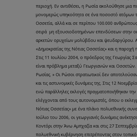
περιοχή. Εν αντιθέσει, η Ρωσία ακολούθησε μια 
μονομερώς υπηκοότητα σε ένα ποσοστό ατόμων τ
Οσσετία, αλλά και σε περίπου 100.000 ανθρώπους 
σειρά μη εξουσιοδοτημένων επενδύσεων στην οι
αρκετών ορυχείων μολύβδου και ψευδαργύρου. Α
«Δημοκρατίας της Νότιας Οσσετίας» και η παροχή 
Στις 11 Ιουλίου 2004, ο πρόεδρος της Γεωργίας Σ
είναι πρόβλημα μεταξύ Γεωργιανών και Οσσετών. Α
Ρωσίας. » Οι Ρώσοι στρατιωτικοί δεν αποτελούσαν
και τις αστυνομικές δυνάμεις της. Στις 12 Νοεμβρ
ενώ παράλληλες εκλογές πραγματοποιήθηκαν την ί
ελέγχονται από τους αυτονομιστές, όπου ο εκλε
Νότιας Οσσετίας» με ένα πλάνο πολυεθνικής συνε
Ιούλιο του 2006, οι γεωργιανές δυνάμεις ανέκτησ
Κοντόρι στην Άνω Αμπχαζία και στις 27 Σεπτεμβρί
πολυεθνική κυβέρνηση επιτρέποντας στον τοπικό