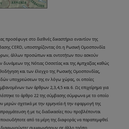
ίας προσέφυγε στο διεθνές δικαστήριο εναντίον της
βασης CERD, υποστηρίζοντας ότι η Ρωσική Ομοσπονδία
τόρων, άλλων προσώπων και οντοτήτων που ασκούν
ν δυνάμεων της Νότιας Οσσετίας και της Αμπχαζίας καθώς
θοδήγηση και των έλεγχο της Ρωσικής Ομοσπονδίας,
ωδών υποχρεώσεων της εν λόγω χώρας, οι οποίες
ανομένων των άρθρων 2,3,4,5 και 6. Ως επιχείρημα για
αλέστηκε το άρθρο 22 της σύμβασης σύμφωνα με το οποίο
 μερών σχετικά με την ερμηνεία ή την εφαρμογή της
απραγμάτευση ή με τις διαδικασίες που προβλέπονται
οποιουδήποτε από τα μέρη της διαφοράς να παραπεμφθεί
 οι διαφωνούντες συμφωνήσουν σε άλλο τρόπο