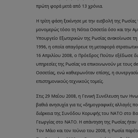
πρώτη φορά μετά από 13 χρόνια.
Η τρίτη φάση ξεκίνησε με την εισβολή της Ρωσίας
μονομερώς τόσο τη Νότια Οσσετία όσο και την Αμπ
Υπουργείο Εξωτερικών της Ρωσίας ανακοίνωσε τη μ
1996, η οποία απαγόρευε τη μεταφορά στρατιωτικ
16 Απριλίου 2008, ο Πρόεδρος Πούτιν εξέδωσε δ
υπηρεσίες της Ρωσίας να επικοινωνούν με τους de 
Οσσετίας, ενώ καθιερωνόταν επίσης, η συνεργασία
επιστημονικούς-τεχνικούς τομείς.
Στις 29 Μαΐου 2008, η Γενική Συνέλευση των Ην
βαθιά ανησυχία για τις «δημογραφικές αλλαγές π
διάρκεια της Συνόδου Κορυφής του ΝΑΤΟ στο Βου
Γεωργίας στο ΝΑΤΟ. Η απάντηση της Ρωσίας ήταν π
Τον Μάιο και τον Ιούνιο του 2008, η Ρωσία παρέ