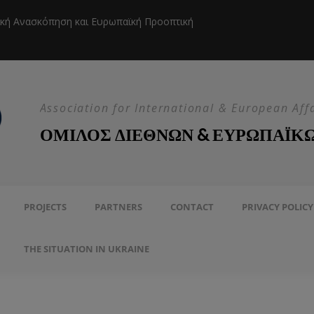
ική Ανασκόπηση και Ευρωπαϊκή Προοπτική
Η EEAS κ
Association for International & European Aff
ΟΜΙΛΟΣ ΔΙΕΘΝΩΝ & ΕΥΡΩΠΑΪΚ
PROJECTS
PARTNERS
CONTACT
PRIVACY POLICY
THE SITUATION IN UKRAINE