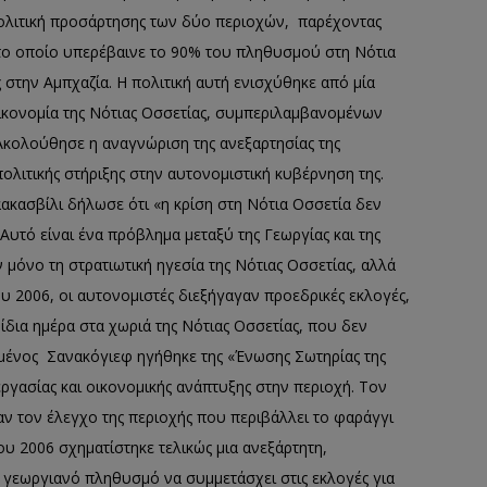
πολιτική προσάρτησης των δύο περιοχών, παρέχοντας
ο οποίο υπερέβαινε το 90% του πληθυσμού στη Νότια
στην Αμπχαζία. Η πολιτική αυτή ενισχύθηκε από μία
κονομία της Νότιας Οσσετίας, συμπεριλαμβανομένων
κολούθησε η αναγνώριση της ανεξαρτησίας της
πολιτικής στήριξης στην αυτονομιστική κυβέρνηση της.
αακασβίλι δήλωσε ότι «η κρίση στη Νότια Οσσετία δεν
υτό είναι ένα πρόβλημα μεταξύ της Γεωργίας και της
 μόνο τη στρατιωτική ηγεσία της Νότιας Οσσετίας, αλλά
ίου 2006, οι αυτονομιστές διεξήγαγαν προεδρικές εκλογές,
δια ημέρα στα χωριά της Νότιας Οσσετίας, που δεν
γμένος Σανακόγιεφ ηγήθηκε της «Ένωσης Σωτηρίας της
ργασίας και οικονομικής ανάπτυξης στην περιοχή. Τον
αν τον έλεγχο της περιοχής που περιβάλλει το φαράγγι
ου 2006 σχηματίστηκε τελικώς μια ανεξάρτητη,
 γεωργιανό πληθυσμό να συμμετάσχει στις εκλογές για