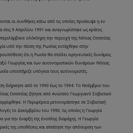
νται οι συνθήκες κάτω από τις οποίες προέκυψε η εν
 στις 9 Απριλίου 1991 και αναγνωρίστηκε ως κράτος
περιλάμβανε ολόκληρη την περιοχή της Νότιας Οσσετίας
ργία υπό την πίεση της Ρωσίας εντάχθηκε στην
ροϋπόθεση ότι η Ρωσία θα στείλει ειρηνευτικές δυνάμεις
ταξύ Γεωργίας και των αυτονομιστικών δυνάμεων Νότιας
ωσία υποστήριζε υπόγεια τους αυτονομιστές.
άση διήρκησε από το 1990 έως το 1994. Το Νοέμβριο του
τιας Οσσετίας ζήτησε από Ανώτατο Γεωργιανό Σοβιετικό
ορρίφθηκε. Η Περιφέρεια μετονομάστηκε σε Σοβιετική
λογές το Δεκεμβρίου του 1990, τις οποίες η Γεωργία
 για την έναρξη της ένοπλης διαμάχης. Η Γεωργία
ρικές της υποθέσεις και απαίτησε την απόσυρση των