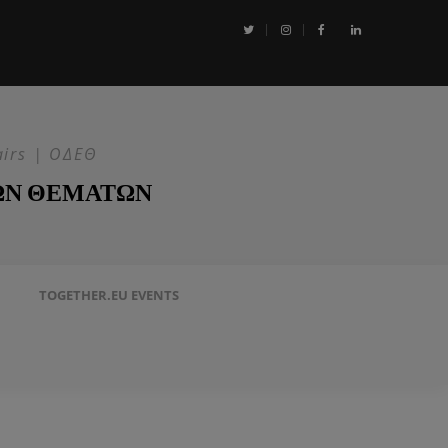
αι η Επιχείρηση ASPIDES: Η ΕΕ στην ασφάλεια της Ερυθράς Θάλασσα
airs | ΟΔΕΘ
ΩΝ ΘΕΜΑΤΩΝ
TOGETHER.EU EVENTS