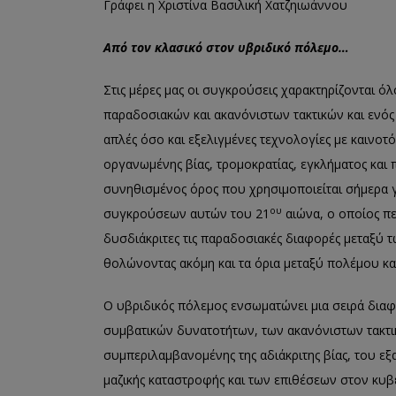
Γράφει η Χριστίνα Βασιλική Χατζηιωάννου
Από τον κλασικό στον υβριδικό πόλεμο…
Στις μέρες μας οι συγκρούσεις χαρακτηρίζονται ό
παραδοσιακών και ακανόνιστων τακτικών και ενό
απλές όσο και εξελιγμένες τεχνολογίες με καινοτ
οργανωμένης βίας, τρομοκρατίας, εγκλήματος και 
συνηθισμένος όρος που χρησιμοποιείται σήμερα 
ου
συγκρούσεων αυτών του 21
αιώνα, ο οποίος π
δυσδιάκριτες τις παραδοσιακές διαφορές μεταξ
θολώνοντας ακόμη και τα όρια μεταξύ πολέμου και
Ο υβριδικός πόλεμος ενσωματώνει μια σειρά δι
συμβατικών δυνατοτήτων, των ακανόνιστων τακτι
συμπεριλαμβανομένης της αδιάκριτης βίας, του εξ
μαζικής καταστροφής και των επιθέσεων στον κ