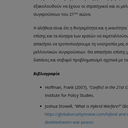
εξακολουθούν να έχουν οι στρατηγικοί και οι μ
ου
συγκρούσεων του 21
αιώνα.
Η αλήθεια είναι ότι η θνησιμότητα και η ικανότ
επίσης και τα κίνητρα των κρατών να εκμεταλλεύ
απαιτήσει να τροποποιήσουμε τη νοοτροπία μας σε
μελλοντικών συγκρούσεων. Θα απαιτήσει επίσης μ
δαπάνες και σοβαρό προβληματισμό σχετικά με το
Βιβλιογραφία
Hoffman, Frank (2007),
“
Conflict in the 21st 
Institute for Policy Studies.
Joshua Stowell,
“What is Hybrid Warfare?”
Glo
https://globalsecurityreview.com/hybrid-and-
dividebetween-war-peace/