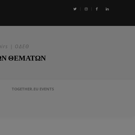
αι η Επιχείρηση ASPIDES: Η ΕΕ στην ασφάλεια της Ερυθράς Θάλασσα
airs | ΟΔΕΘ
ΩΝ ΘΕΜΑΤΩΝ
TOGETHER.EU EVENTS