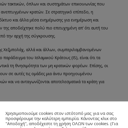
κών τακτικών, όπλων και συστημάτων επικοινωνίας που
 ανεπτυγμένων κρατών. Σε στρατηγικό επίπεδο, η
ίκτυο και άλλα μέσα ενημέρωσης για ενημέρωση και
της αποδείχτηκε πολύ πιο επιτυχημένη απ’ ότι αυτή του
από την αρχή της σύγκρουσης.
ης Χεζμπολάχ, αλλά και άλλων, συμπεριλαμβανομένων
παράδειγμα του Ισλαμικού Κράτους (IS), είναι ότι τα
ικά τη θνησιμότητα των μη κρατικών φορέων. Επίσης, οι
χουν σε αυτές τις ομάδες μια άνευ προηγουμένου
ών και να ανταγωνίζονται αποτελεσματικά τα κράτη για
Χρησιμοποιούμε cookies στον ιστότοπό μας για να σας
μα μη κρατικού φορέα που πραγματοποιεί “υβριδικούς
προσφέρουμε την καλύτερη εμπειρία. Κάνοντας κλικ στο
"Αποδοχή", αποδέχεστε τη χρήση ΟΛΩΝ των cookies. (Για
ησιμοποιώντας για παράδειγμα, επαγγελματικά