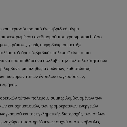
λο και περισσότερο από ένα υβριδικό μίγμα
ς αποκεντρωμένου σχεδιασμού που χρησιμοποιεί τόσο
όμους τρόπους, χωρίς σαφή διάκριση μεταξύ
πολέμου. Ο όρος “υβριδικός πόλεμος” είναι ο πιο
για να προσπαθήσει να συλλάβει την πολυπλοκότητα των
εριλαμβάνει μια πληθώρα δρώντων, καθιστώντας
ύ των διαφόρων τύπων ένοπλων συγκρούσεων,
 ειρήνης.
αφορετικών τύπων πολέμου, συμπεριλαμβανομένων των
κών και σχηματισμών, των τρομοκρατικών ενεργειών
αναγκασμού και της εγκληματικής διαταραχής, των όπλων
υβερνοχώρο, υποστηριζόμενων συχνά από κακόβουλες