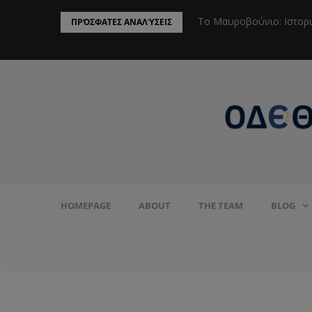
ην Προστασία του Πληθυσμού από το
Το Μαυροβούνιο: Ιστορ
ΠΡΌΣΦΑΤΕΣ ΑΝΑΛΎΣΕΙΣ
HOMEPAGE
ABOUT
THE TEAM
BLOG