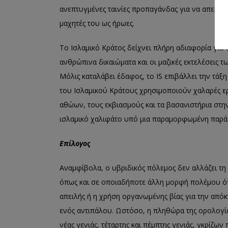
ανεπτυγμένες ταινίες προπαγάνδας για να απεικον
μαχητές του ως ήρωες.
Το Ισλαμικό Κράτος δείχνει πλήρη αδιαφορία για
ανθρώπινα δικαιώματα και οι μαζικές εκτελέσεις τ
Μόλις καταλάβει έδαφος, το IS επιβάλλει την τάξη 
του Ισλαμικού Κράτους χρησιμοποιούν χαλαρές ερ
αθώων, τους εκβιασμούς και τα βασανιστήρια στη
ισλαμικό χαλιφάτο υπό μια παραμορφωμένη παρά
Επίλογος
Αναμφίβολα, ο υβριδικός πόλεμος δεν αλλάζει τη
όπως και σε οποιαδήποτε άλλη μορφή πολέμου όπο
απειλής ή η χρήση οργανωμένης βίας για την απ
ενός αντιπάλου. Ωστόσο, η πληθώρα της ορολογίας
νέας γενιάς, τέταρτης και πέμπτης γενιάς, γκρίζων