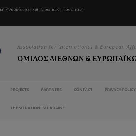
ική Ανασκόπηση και Ευρωπαϊκή Προοπτική
Η EEAS κ
Association for International & European Aff
ΟΜΙΛΟΣ ΔΙΕΘΝΩΝ & ΕΥΡΩΠΑΪΚ
PROJECTS
PARTNERS
CONTACT
PRIVACY POLICY
THE SITUATION IN UKRAINE