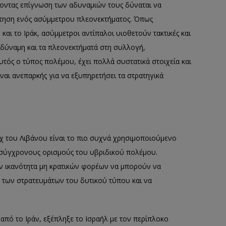
έχοντας επίγνωση των αδυναμιών τους δύναται να
κτηση ενός ασύμμετρου πλεονεκτήματος. Όπως
ι το Ιράκ, ασύμμετροι αντίπαλοι υιοθετούν τακτικές και
 δύναμη και τα πλεονεκτήματά στη συλλογή,
ός ο τύπος πολέμου, έχει πολλά συστατικά στοιχεία και
ναι ανεπαρκής για να εξυπηρετήσει τα στρατηγικά
χ του Λιβάνου είναι το πιο συχνά χρησιμοποιούμενο
 σύγχρονους ορισμούς του υβριδικού πολέμου.
την ικανότητα μη κρατικών φορέων να μπορούν να
 των στρατευμάτων του δυτικού τύπου και να
 από το Ιράν, εξέπληξε το Ισραήλ με τον περίπλοκο