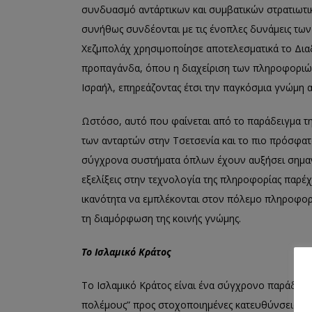
συνδυασμό αντάρτικων και συμβατικών στρατιωτι
συνήθως συνδέονται με τις ένοπλες δυνάμεις των
Χεζμπολάχ χρησιμοποίησε αποτελεσματικά το Διαδ
προπαγάνδα, όπου η διαχείριση των πληροφοριών 
Ισραήλ, επηρεάζοντας έτσι την παγκόσμια γνώμη 
Ωστόσο, αυτό που φαίνεται από το παράδειγμα τ
των ανταρτών στην Τσετσενία και το πιο πρόσφατο 
σύγχρονα συστήματα όπλων έχουν αυξήσει σημαντ
εξελίξεις στην τεχνολογία της πληροφορίας παρέ
ικανότητα να εμπλέκονται στον πόλεμο πληροφορι
τη διαμόρφωση της κοινής γνώμης.
Το Ισλαμικό Κράτος
Το Ισλαμικό Κράτος είναι ένα σύγχρονο παράδειγ
πολέμους” προς στοχοποιημένες κατευθύνσεις χρ