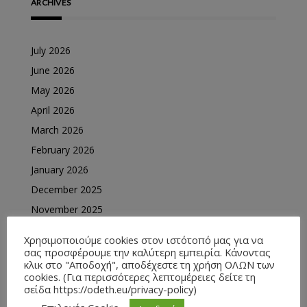
ARCHIVES
July 2026
June 2026
May 2026
April 2026
March 2026
February 2026
January 2026
December 2025
November 2025
October 2025
Χρησιμοποιούμε cookies στον ιστότοπό μας για να
September 2025
σας προσφέρουμε την καλύτερη εμπειρία. Κάνοντας
κλικ στο "Αποδοχή", αποδέχεστε τη χρήση ΟΛΩΝ των
July 2025
cookies. (Για περισσότερες λεπτομέρειες δείτε τη
σείδα https://odeth.eu/privacy-policy)
May 2025