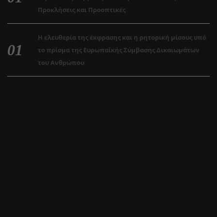
Προκλήσεις και Προοπτικές
Η ελευθερία της έκφρασης και η ρητορική μίσους υπό
το πρίσμα της Ευρωπαϊκής Σύμβασης Δικαιωμάτων
του Ανθρώπου