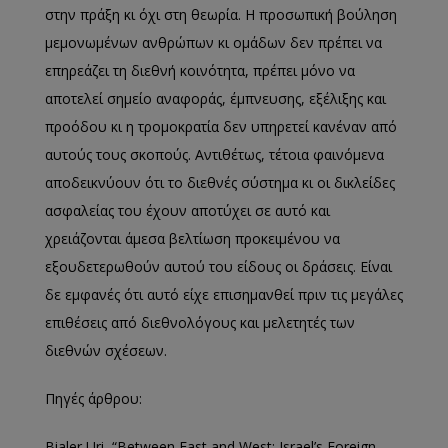
στην πράξη κι όχι στη θεωρία. Η προσωπική βούληση
μεμονω
μένων ανθρώπων κ
ι ομάδων δεν πρέπει να
επηρεάζει τη διεθνή κοινότητα, πρέπει
μόνο
να
αποτελεί σημείο αναφοράς, έ
μ
πνευσης, εξέλιξης και
προόδου κ
ι η τρομοκρατία δεν υπηρετεί κανέναν από
αυτούς τους σκοπούς.
Αντιθέτως, τέτοια φαινόμενα
αποδεικνύουν ότι το διεθνές σύστημα κι οι δικλείδες
ασφαλείας του έχουν αποτύχει σε αυτό και
χρειάζονται άμεσα βελτίωση προκειμένου να
εξουδετερωθούν αυτού του είδους οι δράσεις. Είναι
δε εμφανές ότι αυτό είχε επισημανθεί πριν τις μεγάλες
επιθέσεις από διεθνολόγους και μελετητές των
διεθνών σχέσεων.
Πηγές άρθρου:
Bialer Uri, “
Between East and West: Israel’s Foreign