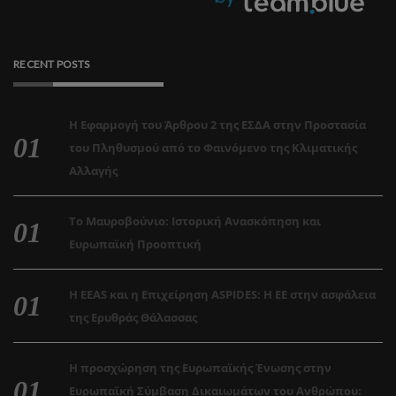
RECENT POSTS
Η Εφαρμογή του Άρθρου 2 της ΕΣΔΑ στην Προστασία
του Πληθυσμού από το Φαινόμενο της Κλιματικής
Αλλαγής
Το Μαυροβούνιο: Ιστορική Ανασκόπηση και
Ευρωπαϊκή Προοπτική
Η EEAS και η Επιχείρηση ASPIDES: Η ΕΕ στην ασφάλεια
της Ερυθράς Θάλασσας
Η προσχώρηση της Ευρωπαϊκής Ένωσης στην
Ευρωπαϊκή Σύμβαση Δικαιωμάτων του Ανθρώπου: