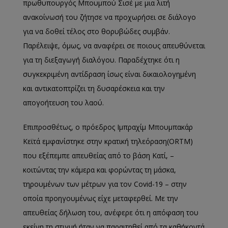
πρωθυπουργός Μπουμπού Σισέ με μια λιτή
ανακοίνωσή του ζήτησε να προχωρήσει σε διάλογο
για να δοθεί τέλος στο θορυβώδες συμβάν.
Παρέλειψε, όμως, να αναφέρει σε ποιους απευθύνεται
για τη διεξαγωγή διαλόγου. Παραδέχτηκε ότι η
συγκεκριμένη αντίδραση ίσως είναι δικαιολογημένη
και αντικατοπτρίζει τη δυσαρέσκεια και την
απογοήτευση του λαού.
Επιπροσθέτως, ο πρόεδρος Ιμπραχίμ Μπουμπακάρ
Κεϊτά εμφανίστηκε στην κρατική τηλεόραση(ORTM)
που εξέπεμπε απευθείας από το βάση Κατί, –
κοιτώντας την κάμερα και φορώντας τη μάσκα,
τηρουμένων των μέτρων για τον Covid-19 – στην
οποία προηγουμένως είχε μεταφερθεί. Με την
απευθείας δήλωση του, ανέφερε ότι η απόφαση του
εκείνη τη στιγμή ήταν να παραιτηθεί από τα καθήκοντά