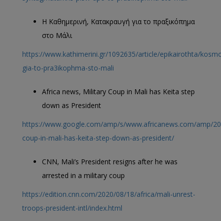
Η Καθημερινή, Κατακραυγή για το πραξικόπημα
στο Μάλι
https://www.kathimerini.gr/1092635/article/epikairothta/kosm
gia-to-pra3ikophma-sto-mali
Africa news, Military Coup in Mali has Keita step
down as President
https://www.google.com/amp/s/www.africanews.com/amp/2020
coup-in-mali-has-keita-step-down-as-president/
CNN, Mali’s President resigns after he was
arrested in a military coup
https://edition.cnn.com/2020/08/18/africa/mali-unrest-
troops-president-intl/index.html