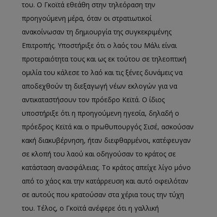
του. Ο Γκοϊτά εθεάθη στην τηλεόραση την
προηγούμενη μέρα, όταν οι στρατιωτικοί
ανακοίνωσαν τη δημιουργία της συγκεκριμένης
Επιτροπής. Υποστήριξε ότι ο λαός του Μάλι είναι
προτεραιότητα τους και ως εκ τούτου σε τηλεοπτική
ομιλία του κάλεσε το λαό και τις ξένες δυνάμεις να
αποδεχθούν τη διεξαγωγή νέων εκλογών για να
αντικαταστήσουν τον πρόεδρο Κεϊτά. Ο ίδιος
υποστήριξε ότι η προηγούμενη ηγεσία, δηλαδή ο
πρόεδρος Κεϊτά και ο πρωθυπουργός Σισέ, ασκούσαν
κακή διακυβέρνηση, ήταν διεφθαρμένοι, κατέφευγαν
σε κλοπή του λαού και οδηγούσαν το κράτος σε
κατάσταση ανασφάλειας. Το κράτος απείχε λίγο μόνο
από το χάος και την κατάρρευση και αυτό οφειλόταν
σε αυτούς που κρατούσαν στα χέρια τους την τύχη
του. Τέλος, ο Γκοϊτά ανέφερε ότι η γαλλική