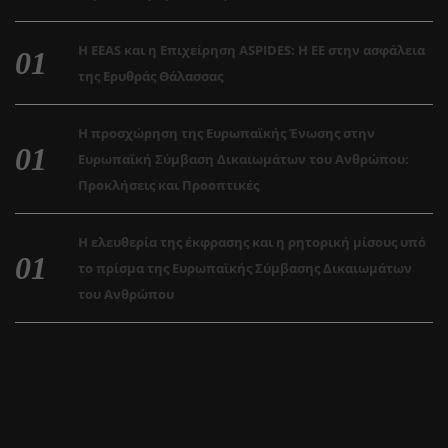
Η EEAS και η Επιχείρηση ASPIDES: Η ΕΕ στην ασφάλεια
της Ερυθράς Θάλασσας
Η προσχώρηση της Ευρωπαϊκής Ένωσης στην
Ευρωπαϊκή Σύμβαση Δικαιωμάτων του Ανθρώπου:
Προκλήσεις και Προοπτικές
Η ελευθερία της έκφρασης και η ρητορική μίσους υπό
το πρίσμα της Ευρωπαϊκής Σύμβασης Δικαιωμάτων
του Ανθρώπου