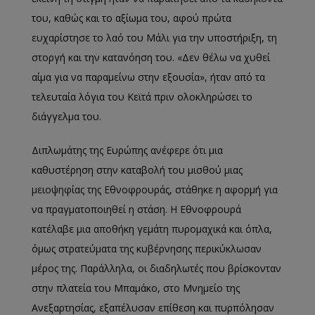
του, καθώς και το αξίωμα του, αφού πρώτα
ευχαρίστησε το λαό του Μάλι για την υποστήριξη, τη
στοργή και την κατανόηση του. «Δεν θέλω να χυθεί
αίμα για να παραμείνω στην εξουσία», ήταν από τα
τελευταία λόγια του Κεϊτά πριν ολοκληρώσει το
διάγγελμα του.
Διπλωμάτης της Ευρώπης ανέφερε ότι μια
καθυστέρηση στην καταβολή του μισθού μιας
μειοψηφίας της Εθνοφρουράς, στάθηκε η αφορμή για
να πραγματοποιηθεί η στάση. Η Εθνοφρουρά
κατέλαβε μια αποθήκη γεμάτη πυρομαχικά και όπλα,
όμως στρατεύματα της κυβέρνησης περικύκλωσαν
μέρος της. Παράλληλα, οι διαδηλωτές που βρίσκονταν
στην πλατεία του Μπαμάκο, στο Μνημείο της
Ανεξαρτησίας, εξαπέλυσαν επίθεση και πυρπόλησαν