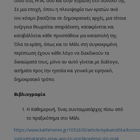
τόσο στις ΗΠΑ, όσο και στην Ευρώπη στο σύνολό της.
Σε μια εποχή, όπου η πλειοψηφία των κρατών ανά
τον κόσμο βασίζεται σε δημοκρατικές αρχές, μια τέτοια
ενέργεια θεωρείται απαράδεκτη, κατακρίνεται και
καταβάλλεται κάθε προσπάθεια για καταστολή της.
Όλα τα κράτη, όπως και το Μάλι στη συγκεκριμένη
περίπτωση έχουν κάθε λόγο να διεκδικούν τα
δικαιώματά τους, μόνο αν αυτό γίνεται με διάλογο,
αιτήματα προς την ηγεσία και γενικά με ειρηνικό,
δημοκρατικό τρόπο.
Βιβλιογραφία
Η Καθημερινή, Ένας συνταγματάρχης πίσω από
το πραξικόπημα στο Μάλι
https://www.kathimerini.gr/1092630/article/epikairothta/kosm
syntagmatarxhs-pisw-apo-to-pra3ikophma-sto-mali