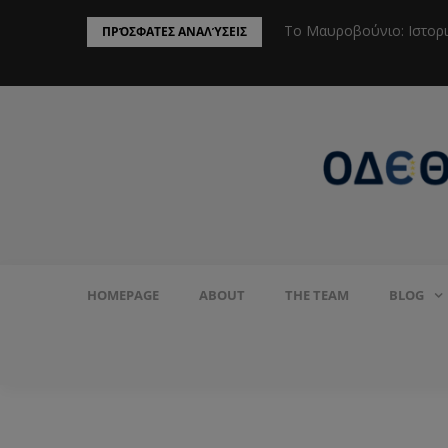
ην Προστασία του Πληθυσμού από το
Το Μαυροβούνιο: Ιστορ
ΠΡΌΣΦΑΤΕΣ ΑΝΑΛΎΣΕΙΣ
HOMEPAGE
ABOUT
THE TEAM
BLOG