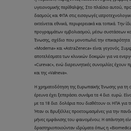
υγειονομικής περίθαλψης. Στο πλαίσιο αυτού, π
δασμούς και ΦΠΑ στις εισαγωγές ιατροτεχνολογικ
εκτείνεται εθνικά, περιφερειακά και τοπικά. Την ί
προγραμμάτων εμβολιασμού, μέσω συστάσεων και
Ένωσης, σχέδιο που μονοπωλεί την επικαιρότητα γ
«Moderna» και «AstraZeneca» είναι γεγονός. Συμ
αποτελέσματα των κλινικών δοκιμών για να ενεργο
«Curevac», ενώ διερευνητικές συνομιλίες έχουν 
και της «Valneva».
Η χρηματοδότηση της Ευρωπαϊκής Ένωσης για τη σ
έρευνα έχει ξεπεράσει συνάμα τα 4 δισ. ευρώ. Είν
με τα 18 δισ. δολάρια που διαθέτουν οι ΗΠΑ για 
Ήταν οι Βρυξέλλες προετοιμασμένες για την πανδ
μήνες εμφάνισης του φαινομένου; Η απάντηση είνα
δραστηριοποιούνταν ιδρύματα όπως η «Biomedical