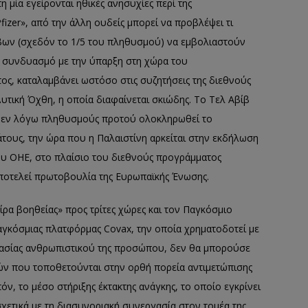
 μία εγείρονται ηθικές ανησυχίες περί της
izer», από την άλλη ουδείς μπορεί να προβλέψει τι
βων (σχεδόν το 1/5 του πληθυσμού) να εμβολιαστούν
 σε συνδυασμό με την ύπαρξη στη χώρα του
τος, καταλαμβάνει ωστόσο στις συζητήσεις της διεθνούς
Δυτική Όχθη, η οποία διαφαίνεται σκιώδης. Το Τελ Αβίβ
υς εν λόγω πληθυσμούς προτού ολοκληρωθεί το
τους, την ώρα που η Παλαιστίνη αρκείται στην εκδήλωση
ου ΟΗΕ, στο πλαίσιο του διεθνούς προγράμματος
ποτελεί πρωτοβουλία της Ευρωπαϊκής Ένωσης.
ίρα βοηθείας» προς τρίτες χώρες και τον Παγκόσμιο
αγκόσμιας πλατφόρμας Covax, την οποία χρηματοδοτεί με
μασίας ανθρωπιστικού της προσώπου, δεν θα μπορούσε
ικών που τοποθετούνται στην ορθή πορεία αντιμετώπισης
πόν, το μέσο στήριξης έκτακτης ανάγκης, το οποίο εγκρίνει
χετικά με τη διασυνοριακή συνεργασία στον τομέα της