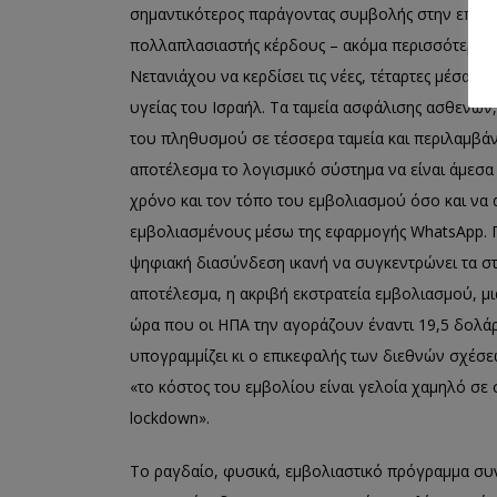
σημαντικότερος παράγοντας συμβολής στην επικεί
πολλαπλασιαστής κέρδους – ακόμα περισσότερο 
Νετανιάχου να κερδίσει τις νέες, τέταρτες μέσα σ
υγείας του Ισραήλ. Τα ταμεία ασφάλισης ασθενών
του πληθυσμού σε τέσσερα ταμεία και περιλαμβάν
αποτέλεσμα το λογισμικό σύστημα να είναι άμεσα 
χρόνο και τον τόπο του εμβολιασμού όσο και να
εμβολιασμένους μέσω της εφαρμογής WhatsApp. Π
ψηφιακή διασύνδεση ικανή να συγκεντρώνει τα στ
αποτέλεσμα, η ακριβή εκστρατεία εμβολιασμού, μια
ώρα που οι ΗΠΑ την αγοράζουν έναντι 19,5 δολάρ
υπογραμμίζει κι ο επικεφαλής των διεθνών σχέσ
«το κόστος του εμβολίου είναι γελοία χαμηλό σε 
lockdown».
Το ραγδαίο, φυσικά, εμβολιαστικό πρόγραμμα συ