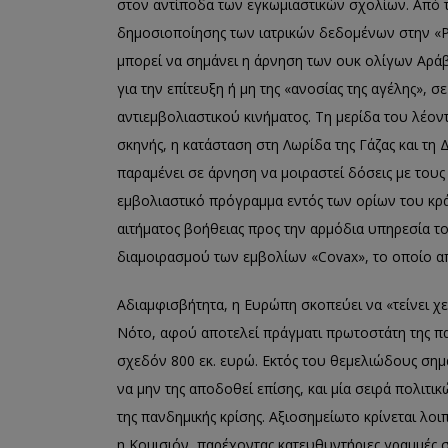
στον αντίποδα των εγκωμιαστικών σχολίων. Από τη
δημοσιοποίησης των ιατρικών δεδομένων στην «Pf
μπορεί να σημάνει η άρνηση των ουκ ολίγων Αρά
για την επίτευξη ή μη της «ανοσίας της αγέλης»,
αντιεμβολιαστικού κινήματος. Τη μερίδα του λέον
σκηνής, η κατάσταση στη Λωρίδα της Γάζας και τη 
παραμένει σε άρνηση να μοιραστεί δόσεις με το
εμβολιαστικό πρόγραμμα εντός των ορίων του κρά
αιτήματος βοήθειας προς την αρμόδια υπηρεσία τ
διαμοιρασμού των εμβολίων «Covax», το οποίο α
Αδιαμφισβήτητα, η Ευρώπη σκοπεύει να «τείνει χε
Νότο, αφού αποτελεί πράγματι πρωτοστάτη της π
σχεδόν 800 εκ. ευρώ. Εκτός του θεμελιώδους ση
να μην της αποδοθεί επίσης, και μία σειρά πολιτ
της πανδημικής κρίσης. Αξιοσημείωτο κρίνεται λοι
η Κομισιόν, παρέχοντας κατευθυντήριες γραμμές σ