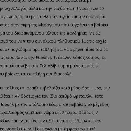
ανονικότητα. Όταν μάλιστα, αντιπαρατίθεται με
ην τεχνολογία, αλλά και την ταχύτητα, η Ένωση των 27
 αγώνα δρόμου με έπαθλο την υγεία και την οικονομία.
ράτος στην άκρη της Μεσογείου που τυγχάνει να βρίσκει
ήμα του διαφαινόμενου τέλους της πανδημίας. Με τις
λιασμό του 70% του συνολικού πληθυσμού έως τις αρχές
ται σε παγκόσμιο πρωταθλητή και να αφήνει πίσω του τα
ς φυσικά και την Ευρώπη. Τι έκαναν λάθος λοιπόν, οι
γματικά συνέβη στο Τελ Αβίβ συμπεραίνεται από τη
υ βρίσκονται σε πλήρη αντιδιαστολή.
00 πολίτες το Ισραήλ εμβολιάζει κατά μέσο όρο 11,55, την
θέτει 1,47 δόσεις για τον ίδιο αριθμό Βρετανών, τότε
 Ισραήλ με τον υπόλοιπο κόσμο και βεβαίως, το μέγεθος
 εμβολιασμός λαμβάνει χώρα επί 24ώρου βάσεως, 7
ταδίων και πλατειών, την αξιοποίηση εφέδρων και την
και νοσηλευτών. Η συμφωνία με τη φαρμακευτική