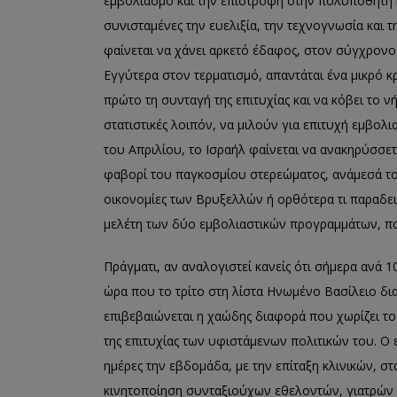
εμβολιασμό και την επιστροφή στην πολυπόθητη κ
συνισταμένες την ευελιξία, την τεχνογνωσία και τ
φαίνεται να χάνει αρκετό έδαφος, στον σύγχρονο
Εγγύτερα στον τερματισμό, απαντάται ένα μικρό κ
πρώτο τη συνταγή της επιτυχίας και να κόβει το ν
στατιστικές λοιπόν, να μιλούν για επιτυχή εμβο
του Απριλίου, το Ισραήλ φαίνεται να ανακηρύσσε
φαβορί του παγκοσμίου στερεώματος, ανάμεσά του
οικονομίες των Βρυξελλών ή ορθότερα τι παραδει
μελέτη των δύο εμβολιαστικών προγραμμάτων, πο
Πράγματι, αν αναλογιστεί κανείς ότι σήμερα ανά 1
ώρα που το τρίτο στη λίστα Ηνωμένο Βασίλειο δια
επιβεβαιώνεται η χαώδης διαφορά που χωρίζει το
της επιτυχίας των υφιστάμενων πολιτικών του. Ο
ημέρες την εβδομάδα, με την επίταξη κλινικών, σ
κινητοποίηση συνταξιούχων εθελοντών, γιατρών 