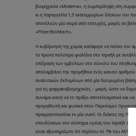
βιομηχανία «Μoderna», η συμπερίληψη στη συμφων
κι η παραγγελία 1,5 εκατομμυρίων δόσεων του π
αποτελούν μία σειρά από επιτυχίες, μικρές σε βελ
«Pfizer/BioNtech».
Η κυβέρνηση της χώρας κατάφερε να πείσει τον α
τα πρώτα πολύτιμα φιαλίδια στο Ισραήλ με αντάλ
επίδραση των εμβολίων στο σύνολο του πληθυσμο
απολαμβάνει την προμήθεια ενός ικανού αριθμού
αναλυτικών δεδομένων από μία διευρυμένη βάση π
για τις φαρμακοβιομηχανίες – μικρή, ώστε να δη
συνάμα ικανή να το πράξει αποτελεσματικά και να
προμηθευτή και φυσικά στον Παγκόσμιο Οργανισμό
πραγματοποιείται εν μία νυκτί. Οι δείκτες της Π
επενδύσεων στο σύστημα υγείας του Ισραήλ από 
είναι αξιοσημείωτο ότι περίπου το 7% του ΑΕΠ απ