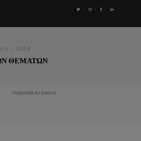
αι η Επιχείρηση ASPIDES: Η ΕΕ στην ασφάλεια της Ερυθράς Θάλασσα
airs | ΟΔΕΘ
ΩΝ ΘΕΜΑΤΩΝ
TOGETHER.EU EVENTS