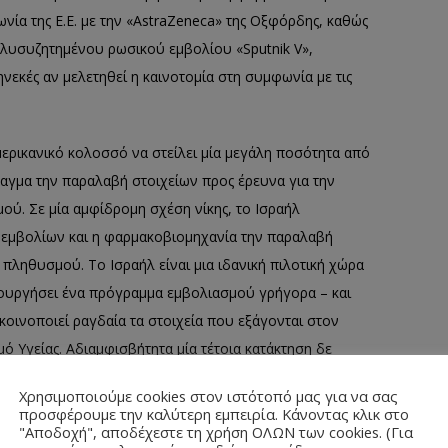
ία της Ε.Ε. με την «AstraZeneca» της Οξφόρδης, καθώς
ολυσυζητημένου ρωσικού εμβολίου «Sputnik V»,
ηνεκές αν μελετηθεί η καινοτομία στη συμφωνία με τις
μερικανικό κολοσσό να στείλει μία μεγάλη ποσότητα από
λαγμα την παραλαβή στοιχείων προς έρευνα για την
ύ. Σε μία αμφίδρομη σχέση νίκης, το Ισραήλ
 εμβολίων και η φαρμακοβιομηχανία την παραλαβή
ληθυσμού. Το Ισραήλ είναι μια ιδανική πιλοτική χώρα
μιουργήσει ένα πρόγραμμα εμβολιασμού γρήγορα – και
 κοινοποιεί ραγδαία τα στοιχεία που εξάγονται στον
 Υγείας. Αδιαμφισβήτητα μία τέτοια κατάκτηση δε
αγκόσμιας Τράπεζας αποδίδουν υψηλά επίπεδα δημοσίων
Χρησιμοποιούμε cookies στον ιστότοπό μας για να σας
τα πρώτα χρόνια του κράτους, ενώ ακόμα και σήμερα
προσφέρουμε την καλύτερη εμπειρία. Κάνοντας κλικ στο
"Αποδοχή", αποδέχεστε τη χρήση ΟΛΩΝ των cookies. (Για
ορροφάται σε δαπάνες για την υγεία. Παρ’ όλα αυτά, ο