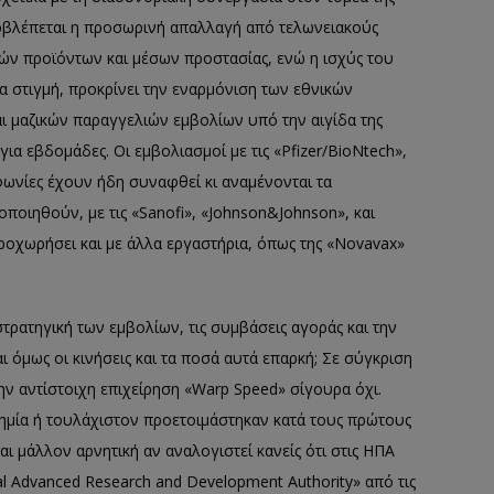
ροβλέπεται η προσωρινή απαλλαγή από τελωνειακούς
ών προϊόντων και μέσων προστασίας, ενώ η ισχύς του
δια στιγμή, προκρίνει την εναρμόνιση των εθνικών
 μαζικών παραγγελιών εμβολίων υπό την αιγίδα της
ια εβδομάδες. Οι εμβολιασμοί με τις «Pfizer/BioNtech»,
φωνίες έχουν ήδη συναφθεί κι αναμένονται τα
ποιηθούν, με τις «Sanofi», «Johnson&Johnson», και
προχωρήσει και με άλλα εργαστήρια, όπως της «Novavax»
τρατηγική των εμβολίων, τις συμβάσεις αγοράς και την
αι όμως οι κινήσεις και τα ποσά αυτά επαρκή; Σε σύγκριση
την αντίστοιχη επιχείρηση «Warp Speed» σίγουρα όχι.
ημία ή τουλάχιστον προετοιμάστηκαν κατά τους πρώτους
ι μάλλον αρνητική αν αναλογιστεί κανείς ότι στις ΗΠΑ
 Advanced Research and Development Authority» από τις