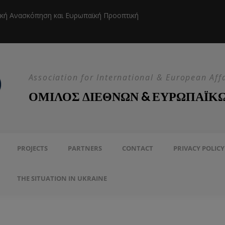
ική Ανασκόπηση και Ευρωπαϊκή Προοπτική
Η EEAS κ
Association for International & European Aff
ΟΜΙΛΟΣ ΔΙΕΘΝΩΝ & ΕΥΡΩΠΑΪΚ
PROJECTS
PARTNERS
CONTACT
PRIVACY POLICY
THE SITUATION IN UKRAINE