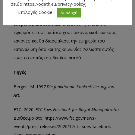
σείδα https://odeth.eu/privacy-policy)
από τον ανταγωνισμό ωφέλιμων για το σύνολο της
Επιλογές Cookie
Αποδοχή
οικονομίας, αποτελεσμάτων.
[6]
Αναμένουμε
επομένως, μια δικαστική απόφαση, η οποία θα
εφαρμόσει τους αντίστοιχους οικονομικοδικαιϊκούς
κανόνες, και θα διασφαλίσει την ευημερία του
καταναλωτή όσο και της κοινωνίας. Άλλωστε αυτός
είναι ο σκοπός του δικαίου αυτού.
Πηγές
Berger., M. 1997.
Die funktionale Konkretisierung von
Art.
FTC
.
2020.
FTC Sues Facebook for Illegal Monopolizatio.
Διαθέσιμο στο: https://www.ftc.gov/news-
events/press-releases/2020/12/ftc-sues-facebook-
illegal-monopolization.