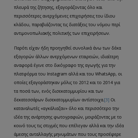
πλευρά της ζήτησης, εξαγοράζοντας όλο και
περισσότερες ανερχόμενες επιχειρήσεις του ίδιου
κλάδου, παραβιάζοντας τις διατάξεις του νόμου περί
αντιμονοπωλιακής πολιτικής των επιχειρήσεων.
Παρότι είχαν ήδη προηγηθεί συνολικά άνω των δέκα
εξαγορών άλλων ανερχόμενων εταιρειών, ιδιαίτερη
αναφορά έγινε στο δικόγραφο της αγωγής για την
πλατφόρμα του Instagram αλλά και του WhatsApp, οι
οποίες εξαγοράστηκαν μόλις το 2012 και το 2014 για
τα ποσά των, ενός δισεκατομμυρίου και των
δεκατεσσάρων δισεκατομμυρίων αντίστοιχα.
[3]
Οι
καταναλωτές «αγκάλιαζαν» όλο και περισσότερο την
ιδέα της ανάρτησης φωτογραφιών, μοιράζοντας με το
κοινό τους τις στιγμές που επέλεγαν αλλά και την ιδέα
άμεσης ανταλλαγής μηνυμάτων που τους προσέφερε