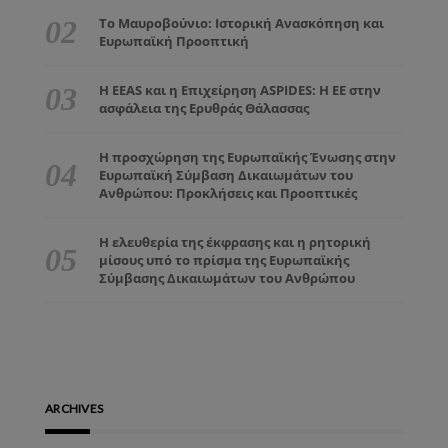
Το Μαυροβούνιο: Ιστορική Ανασκόπηση και
Ευρωπαϊκή Προοπτική
Η EEAS και η Επιχείρηση ASPIDES: Η ΕΕ στην
ασφάλεια της Ερυθράς Θάλασσας
Η προσχώρηση της Ευρωπαϊκής Ένωσης στην
Ευρωπαϊκή Σύμβαση Δικαιωμάτων του
Ανθρώπου: Προκλήσεις και Προοπτικές
Η ελευθερία της έκφρασης και η ρητορική
μίσους υπό το πρίσμα της Ευρωπαϊκής
Σύμβασης Δικαιωμάτων του Ανθρώπου
ARCHIVES