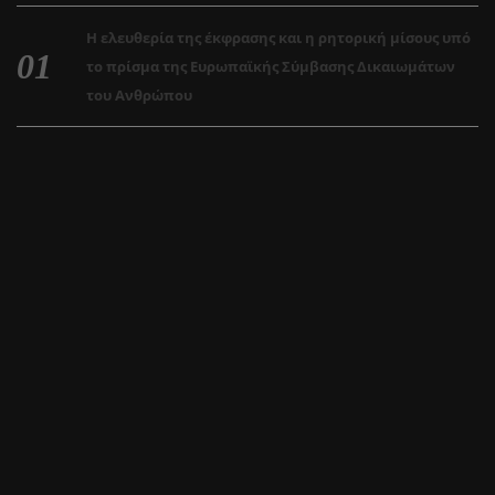
Η ελευθερία της έκφρασης και η ρητορική μίσους υπό
το πρίσμα της Ευρωπαϊκής Σύμβασης Δικαιωμάτων
του Ανθρώπου