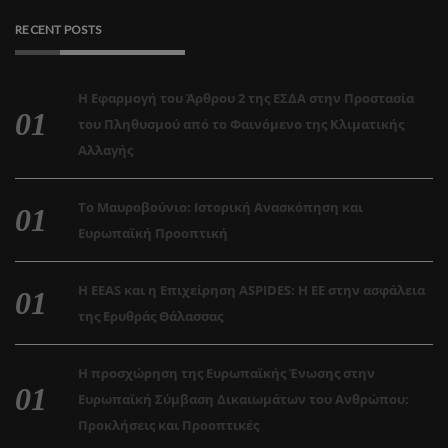
RECENT POSTS
Η Εφαρμογή του Άρθρου 2 της ΕΣΔΑ στην Προστασία
του Πληθυσμού από το Φαινόμενο της Κλιματικής
Αλλαγής
Το Μαυροβούνιο: Ιστορική Ανασκόπηση και
Ευρωπαϊκή Προοπτική
Η EEAS και η Επιχείρηση ASPIDES: Η ΕΕ στην ασφάλεια
της Ερυθράς Θάλασσας
Η προσχώρηση της Ευρωπαϊκής Ένωσης στην
Ευρωπαϊκή Σύμβαση Δικαιωμάτων του Ανθρώπου:
Προκλήσεις και Προοπτικές