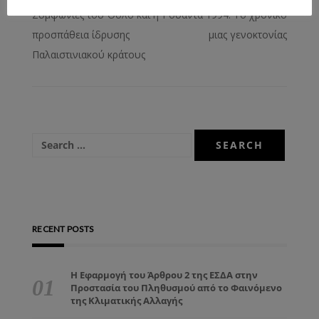
Συμφωνίες του Όσλο και η
Ρουάντα 1994: Το χρονικό
προσπάθεια ίδρυσης
μιας γενοκτονίας
Παλαιστινιακού κράτους
RECENT POSTS
Η Εφαρμογή του Άρθρου 2 της ΕΣΔΑ στην
Προστασία του Πληθυσμού από το Φαινόμενο
της Κλιματικής Αλλαγής