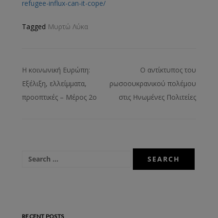
refugee-influx-can-it-cope/
Tagged
Μυρτώ Λύκα
Η κοινωνική Ευρώπη:
Ο αντίκτυπος του
Εξέλιξη, ελλείμματα,
ρωσοουκρανικού πολέμου
προοπτικές – Μέρος 2ο
στις Ηνωμένες Πολιτείες
RECENT POSTS