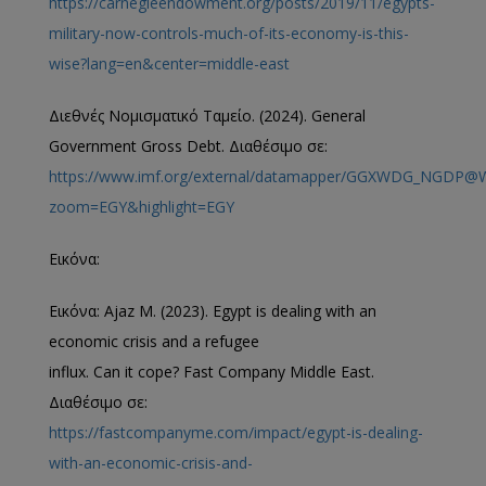
https://carnegieendowment.org/posts/2019/11/egypts-
military-now-controls-much-of-its-economy-is-this-
wise?lang=en&center=middle-east
Διεθνές Νομισματικό Ταμείο. (2024). General
Government Gross Debt. Διαθέσιμο σε:
https://www.imf.org/external/datamapper/GGXWDG_NGDP@
zoom=EGY&highlight=EGY
Εικόνα:
Εικόνα: Ajaz M. (2023). Egypt is dealing with an
economic crisis and a refugee
influx. Can it cope? Fast Company Middle East.
Διαθέσιμο σε:
https://fastcompanyme.com/impact/egypt-is-dealing-
with-an-economic-crisis-and-