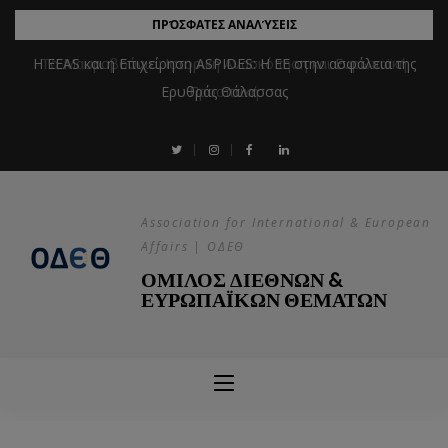
ΠΡΌΣΦΑΤΕΣ ΑΝΑΛΎΣΕΙΣ
Η EEAS και η Επιχείρηση ASPIDES: Η ΕΕ στην ασφάλεια της
Ερυθράς Θάλασσας
Association for International & European
Affairs | ΟΔΕΘ
ΟΜΙΛΟΣ ΔΙΕΘΝΩΝ &
ΕΥΡΩΠΑΪΚΩΝ ΘΕΜΑΤΩΝ