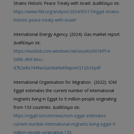
Strains Historic Peace Treaty with Israel. Διαθέσιμο σε:
https://www.fdd.org/analysis/2024/05/17/egypt-strains-
historic-peace-treaty-with-israel/
International Energy Agency. (2024). Gas market report.
Διαθέσιμο σε:
https://iea.blob.core.windows.net/assets/601bff14-
5d9b-4fef-8ecc-
d7b2e8e7449a/GasMarketReportQ12024.pdf
International Organisation for Migration. (2022). IOM
Egypt estimates the current number of international
migrants living in Egypt to 9 million people originating
from 133 countries. Διαθέσιμο σε:
https://egypt.iom.int/news/iom-egypt-estimates-
current-number-international-migrants-living-egypt-9-
million-people-originating-133-