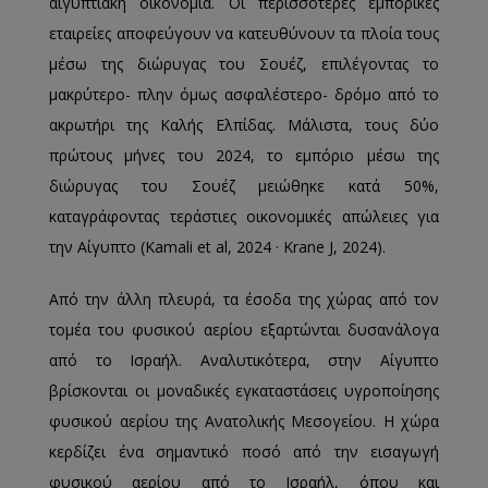
αιγυπτιακή οικονομία. Οι περισσότερες εμπορικές
εταιρείες αποφεύγουν να κατευθύνουν τα πλοία τους
μέσω της διώρυγας του Σουέζ, επιλέγοντας το
μακρύτερο- πλην όμως ασφαλέστερο- δρόμο από το
ακρωτήρι της Καλής Ελπίδας. Μάλιστα, τους δύο
πρώτους μήνες του 2024, το εμπόριο μέσω της
διώρυγας του Σουέζ μειώθηκε κατά 50%,
καταγράφοντας τεράστιες οικονομικές απώλειες για
την Αίγυπτο (Kamali et al, 2024 · Κrane J, 2024).
Από την άλλη πλευρά, τα έσοδα της χώρας από τον
τομέα του φυσικού αερίου εξαρτώνται δυσανάλογα
από το Ισραήλ. Αναλυτικότερα, στην Αίγυπτο
βρίσκονται οι μοναδικές εγκαταστάσεις υγροποίησης
φυσικού αερίου της Ανατολικής Μεσογείου. Η χώρα
κερδίζει ένα σημαντικό ποσό από την εισαγωγή
φυσικού αερίου από το Ισραήλ, όπου και