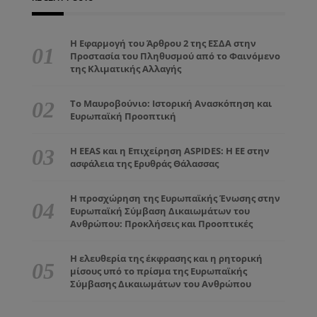
Η Εφαρμογή του Άρθρου 2 της ΕΣΔΑ στην
Προστασία του Πληθυσμού από το Φαινόμενο
της Κλιματικής Αλλαγής
Το Μαυροβούνιο: Ιστορική Ανασκόπηση και
Ευρωπαϊκή Προοπτική
Η EEAS και η Επιχείρηση ASPIDES: Η ΕΕ στην
ασφάλεια της Ερυθράς Θάλασσας
Η προσχώρηση της Ευρωπαϊκής Ένωσης στην
Ευρωπαϊκή Σύμβαση Δικαιωμάτων του
Ανθρώπου: Προκλήσεις και Προοπτικές
Η ελευθερία της έκφρασης και η ρητορική
μίσους υπό το πρίσμα της Ευρωπαϊκής
Σύμβασης Δικαιωμάτων του Ανθρώπου