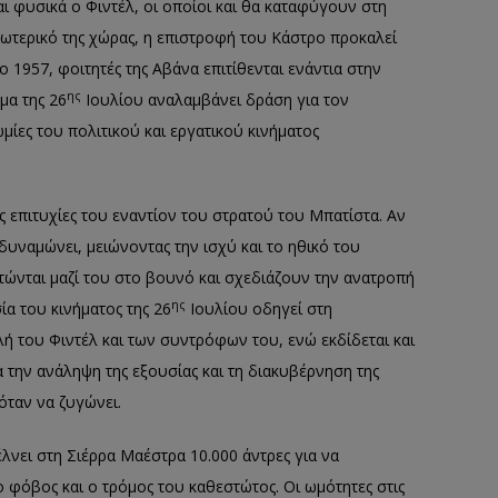
ι φυσικά ο Φιντέλ, οι οποίοι και θα καταφύγουν στη
ωτερικό της χώρας, η επιστροφή του Κάστρο προκαλεί
το 1957, φοιτητές της Αβάνα επιτίθενται ενάντια στην
ης
μα της 26
Ιουλίου αναλαμβάνει δράση για τον
ίες του πολιτικού και εργατικού κινήματος
ς επιτυχίες του εναντίον του στρατού του Μπατίστα. Αν
δυναμώνει, μειώνοντας την ισχύ και το ηθικό του
τώνται μαζί του στο βουνό και σχεδιάζουν την ανατροπή
ης
ία του κινήματος της 26
Ιουλίου οδηγεί στη
 του Φιντέλ και των συντρόφων του, ενώ εκδίδεται και
 την ανάληψη της εξουσίας και τη διακυβέρνηση της
όταν να ζυγώνει.
λνει στη Σιέρρα Μαέστρα 10.000 άντρες για να
ο φόβος και ο τρόμος του καθεστώτος. Οι ωμότητες στις