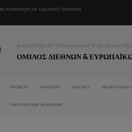
ική Ανασκόπηση και Ευρωπαϊκή Προοπτική
Η EEAS κ
Association for International & European Aff
ΟΜΙΛΟΣ ΔΙΕΘΝΩΝ & ΕΥΡΩΠΑΪΚ
PROJECTS
PARTNERS
CONTACT
PRIVACY POLICY
THE SITUATION IN UKRAINE