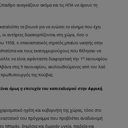
ν ύπαιθρο αναγκάζουν ακόμα και τις ΗΠΑ να άρουν τη
αταλείπει τα βουνά για να ενώσει το κίνημα που έχει
, οι αντάρτες διασκορπίζονται στη χώρα, όσο ο
ου 1958, ο επαναστατικός στρατός μπαίνει νικητής στην
Μπατίστα και τους εκατομμυριούχους που θέλησαν να
η
ελλε να είναι αφάνταστα διαφορετική την 1
Ιανουαρίου
 Αβάνα στις 9 Ιανουαρίου, ακολουθούμενος από τον λαό
ι πρωθυπουργός της Κούβας.
είναι όμως η επιτυχία του καπιταλισμού στην Αφρική,
 χαρισματικό ηγέτη και κυβερνήτη της χώρας, τόσο στο
παναστατικό του πρόγραμμα που προβλέπει αναδιανομή
στο Μπιράν, δημόσια και δωρεάν υγεία, παιδεία και