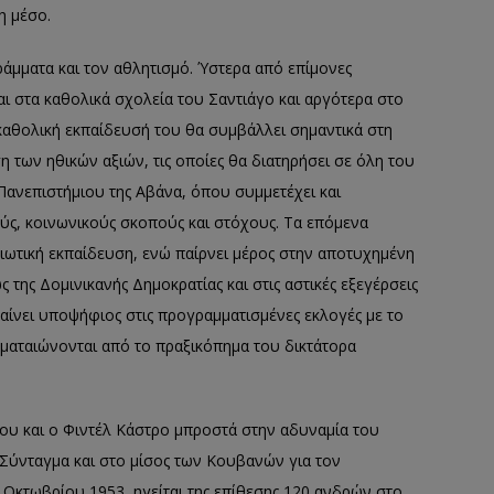
η μέσο.
γράμματα και τον αθλητισμό. Ύστερα από επίμονες
αι στα καθολικά σχολεία του Σαντιάγο και αργότερα στο
καθολική εκπαίδευσή του θα συμβάλλει σημαντικά στη
 των ηθικών αξιών, τις οποίες θα διατηρήσει σε όλη του
 Πανεπιστήμιου της Αβάνα, όπου συμμετέχει και
ύς, κοινωνικούς σκοπούς και στόχους. Τα επόμενα
ατιωτική εκπαίδευση, ενώ παίρνει μέρος στην αποτυχημένη
της Δομινικανής Δημοκρατίας και στις αστικές εξεγέρσεις
αίνει υποψήφιος στις προγραμματισμένες εκλογές με το
ματαιώνονται από το πραξικόπημα του δικτάτορα
ου και ο Φιντέλ Κάστρο μπροστά στην αδυναμία του
 Σύνταγμα και στο μίσος των Κουβανών για τον
6 Οκτωβρίου 1953, ηγείται της επίθεσης 120 ανδρών στο