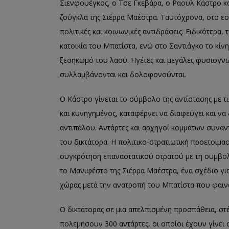
Σιενφουέγκος, ο Τσε Γκεβάρα, ο Ραούλ Κάστρο κα
ζούγκλα της Σιέρρα Μαέστρα. Ταυτόχρονα, στο εσ
πολιτικές και κοινωνικές αντιδράσεις. Ειδικότερα, 
κατοικία του Μπατίστα, ενώ στο Σαντιάγκο το κίνη
ξεσηκωμό του λαού. Ηγέτες και μεγάλες φυσιογνωμ
συλλαμβάνονται και δολοφονούνται.
Ο Κάστρο γίνεται το σύμβολο της αντίστασης με τι
και κυνηγημένος, καταφέρνει να διαφεύγει και να 
αντιπάλου. Αντάρτες και αρχηγοί κομμάτων συναν
του δικτάτορα. Η πολιτικο-στρατιωτική προετοιμασ
συγκρότηση επαναστατικού στρατού με τη συμβολή
το Μανιφέστο της Σιέρρα Μαέστρα, ένα σχέδιο για
χώρας μετά την ανατροπή του Μπατίστα που φαιν
Ο δικτάτορας σε μια απελπισμένη προσπάθεια, στέ
πολεμήσουν 300 αντάρτες, οι οποίοι έχουν γίνει 