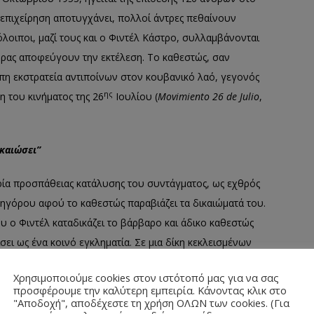
επιχείρηση αποτυγχάνει, πολλοί άντρες πεθαίνουν
όλοιποι, μαζί τους και ο Φιντέλ Κάστρο, συλλαμβάνονται
ρας αποφεύγουν την εκτέλεση. Το καθεστώς, σαν
πη εκστρατεία αντιποίνων στον κουβανικό λαό, γεγονός
ης
η του κινήματος της 26
Ιουλίου (
Movimiento 26 de Julio
,
ικαιώσει”
ορία προσπάθειας κατάλυσης του συντάγματος, ως εχθρός
δικηγόρου αφού το καθεστώς παραβιάζει τα δικαιώματά του.
 ο Φιντέλ καταδικάζει το βάρβαρο και άδικο καθεστώς
ει ως ένα κοινό εγκληματία. Σε μια δίκη κεκλεισμένων
ν και ισχυρής στρατιωτικής δύναμης, κανείς
Χρησιμοποιούμε cookies στον ιστότοπό μας για να σας
όγο του.
προσφέρουμε την καλύτερη εμπειρία. Κάνοντας κλικ στο
"Αποδοχή", αποδέχεστε τη χρήση ΟΛΩΝ των cookies. (Για