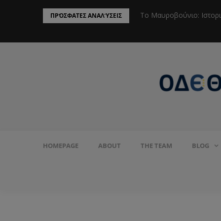
ην Προστασία του Πληθυσμού από το
Το Μαυροβούνιο: Ιστορ
ΠΡΌΣΦΑΤΕΣ ΑΝΑΛΎΣΕΙΣ
HOMEPAGE
ABOUT
THE TEAM
BLOG