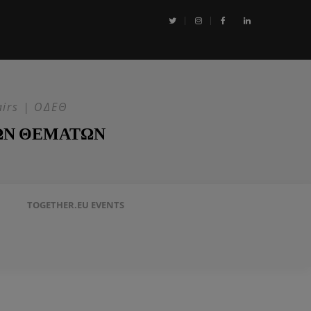
αι η Επιχείρηση ASPIDES: Η ΕΕ στην ασφάλεια της Ερυθράς Θάλασσα
airs | ΟΔΕΘ
ΩΝ ΘΕΜΑΤΩΝ
TOGETHER.EU EVENTS