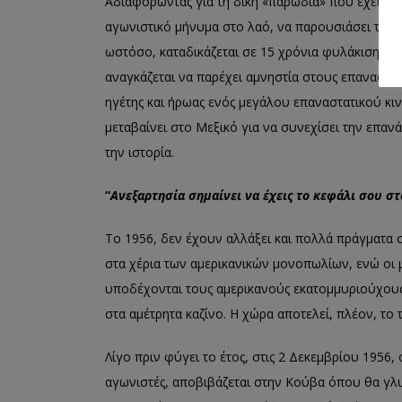
Αδιαφορώντας για τη δίκη «παρωδία» που έχει στη
αγωνιστικό μήνυμα στο λαό, να παρουσιάσει το π
ωστόσο, καταδικάζεται σε 15 χρόνια φυλάκισης. Τ
αναγκάζεται να παρέχει αμνηστία στους επαναστά
ηγέτης και ήρωας ενός μεγάλου επαναστατικού κι
μεταβαίνει στο Μεξικό για να συνεχίσει την επαν
την ιστορία.
“
Ανεξαρτησία σημαίνει να έχεις το κεφάλι σου σ
Το 1956, δεν έχουν αλλάξει και πολλά πράγματα 
στα χέρια των αμερικανικών μονοπωλίων, ενώ οι 
υποδέχονται τους αμερικανούς εκατομμυριούχους
στα αμέτρητα καζίνο. Η χώρα αποτελεί, πλέον, το 
Λίγο πριν φύγει το έτος, στις 2 Δεκεμβρίου 1956,
αγωνιστές, αποβιβάζεται στην Κούβα όπου θα γλ