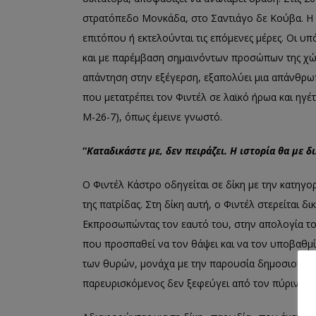
στρατόπεδο Μονκάδα, στο Σαντιάγο δε Κούβα. Η 
επιτόπου ή εκτελούνται τις επόμενες μέρες. Οι υπ
και με παρέμβαση σημαινόντων προσώπων της χώ
απάντηση στην εξέγερση, εξαπολύει μια απάνθρω
που μετατρέπει τον Φιντέλ σε λαϊκό ήρωα και ηγέτ
M-26-7), όπως έμεινε γνωστό.
“
Καταδικάστε με, δεν πειράζει. Η ιστορία θα με δ
Ο Φιντέλ Κάστρο οδηγείται σε δίκη με την κατηγ
της πατρίδας. Στη δίκη αυτή, ο Φιντέλ στερείται 
Εκπροσωπώντας τον εαυτό του, στην απολογία του
που προσπαθεί να τον θάψει και να τον υποβαθμίσ
των θυρών, μονάχα με την παρουσία δημοσιογράφω
παρευρισκόμενος δεν ξεφεύγει από τον πύρινο λ