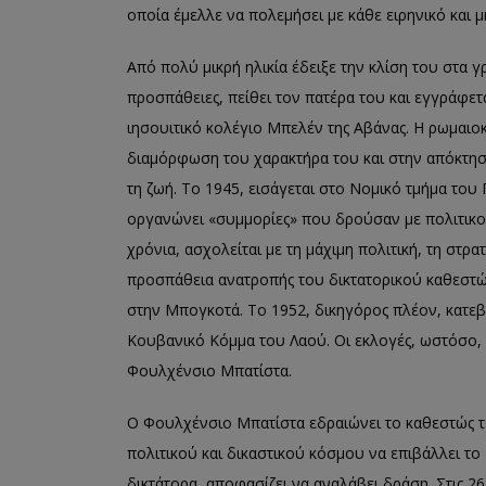
οποία έμελλε να πολεμήσει με κάθε ειρηνικό και μ
Από πολύ μικρή ηλικία έδειξε την κλίση του στα 
προσπάθειες, πείθει τον πατέρα του και εγγράφετ
ιησουιτικό κολέγιο Μπελέν της Αβάνας. Η ρωμαιο
διαμόρφωση του χαρακτήρα του και στην απόκτηση
τη ζωή. Το 1945, εισάγεται στο Νομικό τμήμα του
οργανώνει «συμμορίες» που δρούσαν με πολιτικο
χρόνια, ασχολείται με τη μάχιμη πολιτική, τη στρ
προσπάθεια ανατροπής του δικτατορικού καθεστώς 
στην Μπογκοτά. Το 1952, δικηγόρος πλέον, κατεβ
Κουβανικό Κόμμα του Λαού. Οι εκλογές, ωστόσο, 
Φουλχένσιο Μπατίστα.
Ο Φουλχένσιο Μπατίστα εδραιώνει το καθεστώς τ
πολιτικού και δικαστικού κόσμου να επιβάλλει το
δικτάτορα, αποφασίζει να αναλάβει δράση. Στις 2