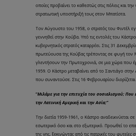
οποίες προβαίνει το καθεστώς στις πόλεις και τη
στρατιωτική υποστήριξή τους στον Μπατίστα.
Τον Αύγουστο του 1958, ο στρατός του Φιντέλ εγκ
γεννηθεί στην Κούβα. Υπό τις εντολές του Κάστρο
κυβερνητικός στρατός καταρρέει. Στις 31 Δεκεμβρί
πρωτεύουσα της Κούβας τρέποντας σε φυγή τον 
γλεντήσουν την Πρωτοχρονιά, σε μια χώρα που έμ
1959. Ο Κάστρο μεταβαίνει από το Σαντιάγο στην
που συναντούσε. Στις 16 Φεβρουαρίου διορίζετα
“
Μιλάμε για την επιτυχία του σοσιαλισμού; Που 
την Λατινική Αμερική και την Ασία;”
Την διετία 1959-1961, ο Κάστρο αναδεικνύεται σε
εσωτερικό όσο και στο εξωτερικό. Προωθεί το ε
της γης, ξεκινώντας από τις πατρικές του φυτείες 