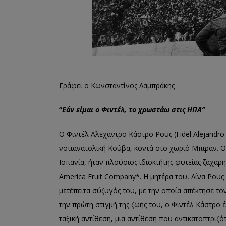
Γράφει ο Κωνσταντίνος Λαμπράκης
“
Εάν είμαι ο Φιντέλ, το χρωστάω στις ΗΠΑ”
Ο Φιντέλ Αλεχάντρο Κάστρο Ρους (Fidel Alejandro
νοτιανατολική Κούβα, κοντά στο χωριό Μπιράν. Ο
Ισπανία, ήταν πλούσιος ιδιοκτήτης φυτείας ζάχα
America Fruit Company*. Η μητέρα του, Λίνα Ρους
μετέπειτα σύζυγός του, με την οποία απέκτησε το
την πρώτη στιγμή της ζωής του, ο Φιντέλ Κάστρο 
ταξική αντίθεση, μια αντίθεση που αντικατοπτριζό