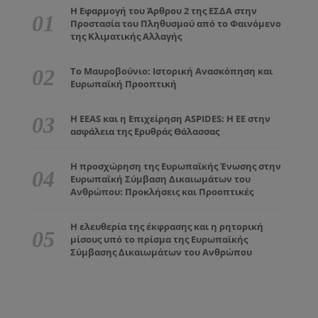
Η Εφαρμογή του Άρθρου 2 της ΕΣΔΑ στην
Προστασία του Πληθυσμού από το Φαινόμενο
της Κλιματικής Αλλαγής
Το Μαυροβούνιο: Ιστορική Ανασκόπηση και
Ευρωπαϊκή Προοπτική
Η EEAS και η Επιχείρηση ASPIDES: Η ΕΕ στην
ασφάλεια της Ερυθράς Θάλασσας
Η προσχώρηση της Ευρωπαϊκής Ένωσης στην
Ευρωπαϊκή Σύμβαση Δικαιωμάτων του
Ανθρώπου: Προκλήσεις και Προοπτικές
Η ελευθερία της έκφρασης και η ρητορική
μίσους υπό το πρίσμα της Ευρωπαϊκής
Σύμβασης Δικαιωμάτων του Ανθρώπου