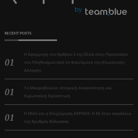
RECENT POSTS
Η Εφαρμογή του Άρθρου 2 της ΕΣΔΑ στην Προστασία
του Πληθυσμού από το Φαινόμενο της Κλιματικής
Αλλαγής
Το Μαυροβούνιο: Ιστορική Ανασκόπηση και
Ευρωπαϊκή Προοπτική
Η EEAS και η Επιχείρηση ASPIDES: Η ΕΕ στην ασφάλεια
της Ερυθράς Θάλασσας