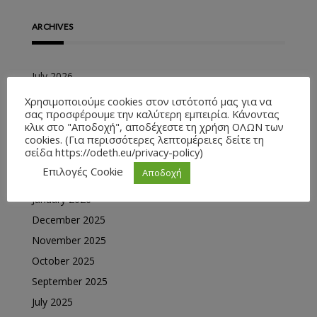
ARCHIVES
July 2026
June 2026
Χρησιμοποιούμε cookies στον ιστότοπό μας για να
σας προσφέρουμε την καλύτερη εμπειρία. Κάνοντας
May 2026
κλικ στο "Αποδοχή", αποδέχεστε τη χρήση ΟΛΩΝ των
April 2026
cookies. (Για περισσότερες λεπτομέρειες δείτε τη
σείδα https://odeth.eu/privacy-policy)
March 2026
Επιλογές Cookie
Αποδοχή
February 2026
January 2026
December 2025
November 2025
October 2025
September 2025
July 2025