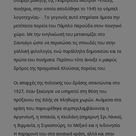
υπάρξει μαθητής της Γκαμπριέλα Μιστράλ –επίσης
ποιήτρια, στην οποία αποδόθηκε το 1945 το νόμπελ
λογοτεχνίας– . Το γεγονός αυτό επηρέασε άμεσα την
μετέπειτα πορεία του Πάμπλο Νερούδα στον ποιητικό
χώρο. Με την ενηλικίωσή του μετακομίζει στο
Σαντιάγο ώστε να περατώσει τις σπουδές του στην
γαλλική φιλολογία, ενώ παράλληλα δημοσιεύει και τα
πρώτα του ποιήματα. Περίπου τότε άνοιξε ο μακρύς
δρόμος της πραγματικά πλούσιας πορείας του.
Οι απαρχές της πολιτικής του δράσης απαντώνται στο
1927, όταν ξεκίνησε να υπηρετεί στη θέση του
πρόξενου της Χιλής σε πληθώρα χωρών. Ανάμεσα στα
κράτη που παρευρέθηκε συμπεριλαμβάνονται η
Αργεντινή, η Ισπανία, η Κεϋλάνη (σημερινή Σρι Λάνκα),
η Βιρμανία, η Σιγκαπούρη, το Μεξικό και η Ινδονησία.
Η παραμονή του στα ασιατικά κράτη, αλλά και στην