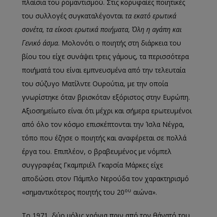
πλαίσια του ρομαντισμού. Στις κορυφαίες ποιητικές
του συλλογές συγκαταλέγονται
τα εκατό ερωτικά
σονέτα, τα είκοσι ερωτικά ποιήματα, Όλη η αγάπη και
Γενικό άσμα
. Μολονότι ο ποιητής στη διάρκεια του
βίου του είχε συνάψει τρεις γάμους, τα περισσότερα
ποιήματά του είναι εμπνευσμένα από την τελευταία
του σύζυγο Ματίλντε Ουρούτια, με την οποία
γνωρίστηκε όταν βρισκόταν εξόριστος στην Ευρώπη.
Αξιοσημείωτο είναι ότι μέχρι και σήμερα ερωτευμένοι
από όλο τον κόσμο επισκέπτονται την Ίσλα Νέγρα,
τόπο που έζησε ο ποιητής και αναφέρεται σε πολλά
έργα του. Επιπλέον, ο βραβευμένος με νόμπελ
συγγραφέας Γκαμπριέλ Γκαρσία Μάρκες είχε
αποδώσει στον Πάμπλο Νερούδα τον χαρακτηρισμό
ου
«σημαντικότερος ποιητής του 20
αιώνα».
Το 1971, δύο μόλις χρόνια πριν από τον θάνατό του,