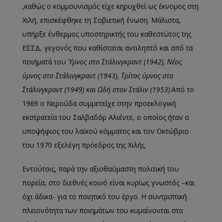
,καθώς ο κομμουνισμός είχε κηρυχθεί ως έκνομος στη
Χιλή, επισκέφθηκε τη Σοβιετική ένωση. Μάλιστα,
υπήρξε ένθερμος υποστηρικτής του καθεστώτος της
ΕΣΣΔ, γεγονός που καθίσταται αντιληπτό και από τα
ποιήματά του
Ύμνος στο Στάλινγκραντ (1942), Νέος
ύμνος στο Στάλινγκραντ (1943), Τρίτος ύμνος στο
Στάλινγκραντ (1949) και Ωδή στον Στάλιν (1953)
.Από το
1969 ο Νερούδα συμμετείχε στην προεκλογική
εκστρατεία του Σαλβαδόρ Αλιέντε, ο οποίος ήταν ο
υποψήφιος του λαϊκού κόμματος και τον Οκτώβριο
του 1970 εξελέγη πρόεδρος της Χιλής.
Εντούτοις, παρά την αξιοθαύμαστη πολιτική του
πορεία, στο διεθνές κοινό είναι κυρίως γνωστός –και
όχι άδικα- για το ποιητικό του έργο. Η συντριπτική
πλειονότητα των ποιημάτων του κυμαίνονται στα