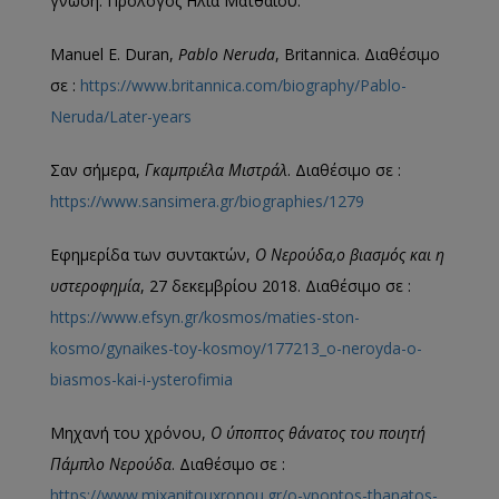
γνώση. Πρόλογος Ηλία Ματθαίου.
Manuel E. Duran,
Pablo Neruda
, Britannica. Διαθέσιμο
σε :
https://www.britannica.com/biography/Pablo-
Neruda/Later-years
Σαν σήμερα,
Γκαμπριέλα Μιστράλ
. Διαθέσιμο σε :
https://www.sansimera.gr/biographies/1279
Εφημερίδα των συντακτών,
Ο Νερούδα,ο βιασμός και η
υστεροφημία
, 27 δεκεμβρίου 2018. Διαθέσιμο σε :
https://www.efsyn.gr/kosmos/maties-ston-
kosmo/gynaikes-toy-kosmoy/177213_o-neroyda-o-
biasmos-kai-i-ysterofimia
Μηχανή του χρόνου,
Ο ύποπτος θάνατος του ποιητή
Πάμπλο Νερούδα
. Διαθέσιμο σε :
https://www.mixanitouxronou.gr/o-ypoptos-thanatos-