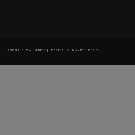
POWERED BY WORDPRESS
|
THEME:
GREATMAG
BY ATHEMES.