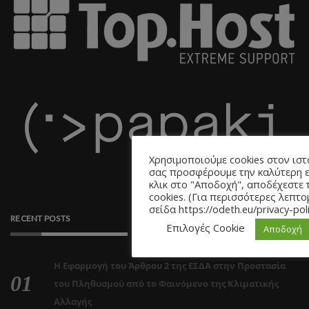
Χρησιμοποιούμε cookies στον ιστ
σας προσφέρουμε την καλύτερη ε
κλικ στο "Αποδοχή", αποδέχεστε
cookies. (Για περισσότερες λεπτο
σείδα https://odeth.eu/privacy-pol
RECENT POSTS
Επιλογές Cookie
Αποδοχή
Η Εφαρμογή του Άρθρου 2 της ΕΣΔΑ στην Προστασία
του Πληθυσμού από το Φαινόμενο της Κλιματικής
Αλλαγής