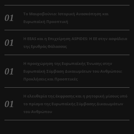
Το Μαυροβούνιο: Ιστορική Ανασκόπηση και
Ευρωπαϊκή Προοπτική
Η EEAS και η Επιχείρηση ASPIDES: Η ΕΕ στην ασφάλεια
της Ερυθράς Θάλασσας
Η προσχώρηση της Ευρωπαϊκής Ένωσης στην
Ευρωπαϊκή Σύμβαση Δικαιωμάτων του Ανθρώπου:
Προκλήσεις και Προοπτικές
Η ελευθερία της έκφρασης και η ρητορική μίσους υπό
το πρίσμα της Ευρωπαϊκής Σύμβασης Δικαιωμάτων
του Ανθρώπου