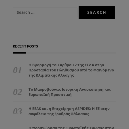
RECENT POSTS
Η Εφαρμογή του Άρθρου 2 της ΕΣΔΑ στην
Προστασία του Πληθυσμού από το Φαινόμενο
της Κλιματικής Αλλαγής
Το Μαυροβούνιο: Ιστορική Ανασκόπηση και
Ευρωπαϊκή Προοπτική
Η EEAS και η Επιχείρηση ASPIDES: Η ΕΕ στην
ασφάλεια της Ερυθράς Θάλασσας
Η προσχώρηση της Ευρωπαϊκής Ένωσης στην