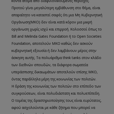
κοντά άτομα από διαφιλονικούμενες περιοχές.
Προτού γίνει μεγαλύτερη εμβάθυνση στο θέμα, είναι
απαραίτητο να καταστεί σαφές ότι μια Μη Κυβερνητική
Οργάνωση(MKO) δεν είναι κατά κόρον μια μικρή
οργάνωση χωρίς ισχύ και επιρροή. Κολοσσοί όπως το
Bill and Melinda Gates Foundation ή το Open Societies
Foundation, αποτελούν ΜΚΟ καθώς δεν ασκούν
κυβερνητική εξουσία ή δεν λαμβάνουν μέρος στην
άσκηση αυτής. Τα πολυάριθμα think tanks στον κλάδο
των διεθνών σπουδών, τα διάφορα σωματεία
υπεράσπισης δικαιωμάτων αποτελούν επίσης ΜΚΟ,
όντας παράλληλα μέρη της κοινωνίας των πολιτών.
Η δράση της κοινωνίας των πολιτών στο επίπεδο των
συγκρούσεων, είναι πολυδιάστατη και πολυεπίπεδη.
Ο τομέας της δραστηριοποίησης τους είναι ευρύτατος,
αφού ασχολούνται με κάθε ζήτημα που μπορεί να