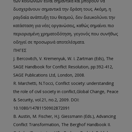
των κοινωνιών είναι σημαντικά και μπορούν να
δυσχεράνουν σημαντικά την δράση τους. Ακόμη, η
ραγδαία ανάπτυξη του θεσμού, δεν διευκολύνει την
κατάσταση για νέες οργανώσεις, καθώς σημαίνει πιο
περιορισμένη χρηματοδότηση, γεγονός που συνήθως
οδηγεί σε προσωρινά αποτελέσματα.
ΠΗΓΕΣ
J. Bercovitch, V. Kremenyuk, W. I. Zartman (Eds), The
SAGE Handbook for Conflict Resolution, pp:392-412,
SAGE Publications Ltd, London, 2008.
R. Marchetti, N.Tocci, Conflict society: understanding
the role of civil society in conflict,Global Change, Peace
& Security, vol.21, no.2, 2009. DOI:
10.1080/14781150902872091
B. Austin, M. Fischer, H.J. Giessmann (Eds.), Advancing
Conflict Transformation, The Berghof Handbook II.