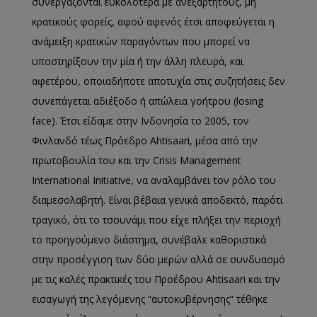
συνεργάζονται ευκολότερα με ανεξάρτητους, μη
κρατικούς φορείς, αφού αφενός έτσι αποφεύγεται η
ανάμειξη κρατικών παραγόντων που μπορεί να
υποστηρίξουν την μία ή την άλλη πλευρά, και
αφετέρου, οποιαδήποτε αποτυχία στις συζητήσεις δεν
συνεπάγεται αδιέξοδο ή απώλεια γοήτρου (losing
face). Έτσι είδαμε στην Ινδονησία το 2005, τον
Φινλανδό τέως Πρόεδρο Ahtisaari, μέσα από την
πρωτοβουλία του και την Crisis Management
International Initiative, να αναλαμβάνει τον ρόλο του
διαμεσολαβητή. Είναι βέβαια γενικά αποδεκτό, παρότι
τραγικό, ότι το τσουνάμι που είχε πλήξει την περιοχή
το προηγούμενο διάστημα, συνέβαλε καθοριστικά
στην προσέγγιση των δύο μερών αλλά σε συνδυασμό
με τις καλές πρακτικές του Προέδρου Ahtisaari και την
εισαγωγή της λεγόμενης “αυτοκυβέρνησης” τέθηκε