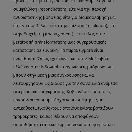
προκύψει σε μία σύγκρουση, είτε κάνουμε λόγο για
συμφιλίωση (reconciliation), είτε για την παροχή
ανθρωπιστικής βοήθειας, είτε για διαμεσολάβηση και
έτσι να συμβάλλει είτε στην επίλυση (resolution), είτε
στην διαχείριση (management), είτε τέλος στην
μετατροπή (transformation) μιας συγκρουσιακής
κατάστασης σε ευνοϊκή. Τα παραδείγματα είναι
αναρίθμητα. Όπως έχει φανεί και στην Μοζαμβίκη
αλλά και στην Ινδονησία, οργανώσεις μπόρεσαν να
μπουν στην μέση μιας σύγκρουσης και να
λειτουργήσουν ως δίοδος για την συνομιλία ανάμεσα
στα μέρη μιας σύγκρουσης. Κυβερνήσεις οι οποίες
αρνούνται να συμμετάσχουν σε συζητήσεις με
αντικαθεστωτικούς -τους οποίους ενίοτε βαπτίζουν
τρομοκράτες- καθώς θέλουν να αποφύγουν
οποιαδήποτε έστω και έμμεση νομιμοποίηση αυτών,