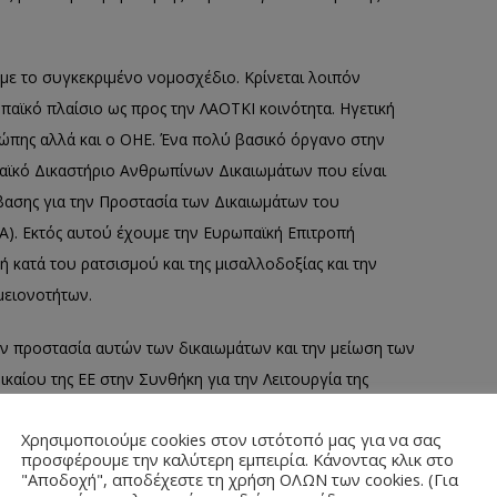
 με το συγκεκριμένο νομοσχέδιο. Κρίνεται λοιπόν
παϊκό πλαίσιο ως προς την ΛΑΟΤΚΙ κοινότητα. Ηγετική
ρώπης αλλά και ο ΟΗΕ. Ένα πολύ βασικό όργανο στην
αϊκό Δικαστήριο Ανθρωπίνων Δικαιωµάτων που είναι
ασης για την Προστασία των Δικαιωµάτων του
). Εκτός αυτού έχουμε την Ευρωπαϊκή Επιτροπή
 κατά του ρατσισµού και της µισαλλοδοξίας και την
μειονοτήτων.
την προστασία αυτών των δικαιωμάτων και την μείωση των
δικαίου της ΕΕ στην Συνθήκη για την Λειτουργία της
σεων. Αναλυτικότερα, το άρθρο 10 θεσπίζει «Κατά τον
Χρησιμοποιούμε cookies στον ιστότοπό μας για να σας
ων δράσεών της, η Ένωση επιδιώκει να καταπολεµήσει
προσφέρουμε την καλύτερη εμπειρία. Κάνοντας κλικ στο
ς καταγωγής, θρησκείας ή πεποιθήσεων, αναπηρίας,
"Αποδοχή", αποδέχεστε τη χρήση ΟΛΩΝ των cookies. (Για