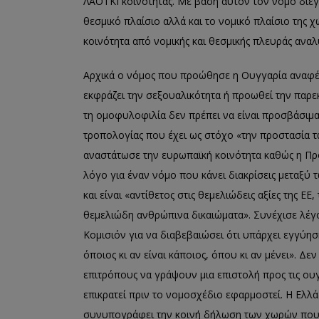
ΛΑΟΤΚΙ κοινότητας. Με βάση αυτόν τον νόμο διεγ
θεσμικό πλαίσιο αλλά και το νομικό πλαίσιο της 
κοινότητα από νομικής και θεσμικής πλευράς ανα
Αρχικά ο νόμος που προώθησε η Ουγγαρία αναφέρ
εκφράζει την σεξουαλικότητα ή προωθεί την παρε
τη ομοφυλοφιλία δεν πρέπει να είναι προσβάσιμα
τροπολογίας που έχει ως στόχο «την προστασία 
αναστάτωσε την ευρωπαϊκή κοινότητα καθώς η Πρ
λόγο για έναν νόμο που κάνει διακρίσεις μεταξ
και είναι «αντίθετος στις θεμελιώδεις αξίες της ΕΕ
θεμελιώδη ανθρώπινα δικαιώματα». Συνέχισε λέγον
Κομισιόν για να διαβεβαιώσει ότι υπάρχει εγγύη
όποιος κι αν είναι κάποιος, όπου κι αν μένει». Δ
επιτρόπους να γράψουν μια επιστολή προς τις ου
επικρατεί πριν το νομοσχέδιο εφαρμοστεί. Η Ελλά
συνυπογράφει την κοινή δήλωση των χωρών που ζ