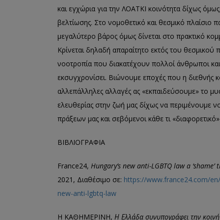
και εγχώρια για την ΛΟΑΤΚΙ κοινότητα δίχως όμω
βελτίωσης. Στο νομοθετικό και θεσμικό πλαίσιο π
μεγαλύτερο βάρος όμως δίνεται στο πρακτικό κομμ
Κρίνεται δηλαδή απαραίτητο εκτός του θεσμικού π
νοοτροπία που διακατέχουν πολλοί άνθρωποι και 
εκσυγχρονίσει. Βιώνουμε εποχές που η διεθνής κ
αλλεπάλληλες αλλαγές ας «εκπαιδεύσουμε» το μυα
ελευθερίας στην ζωή μας δίχως να περιμένουμε 
πράξεων μας και σεβόμενοι κάθε τι «διαφορετικό»
BIΒΛΙΟΓΡΑΦΙΑ
France24,
Hungary’s new anti-LGBTQ law a ‘shame’ t
2021, Διαθέσιμο σε:
https://www.france24.com/en/
new-anti-lgbtq-law
Η ΚΑΘΗΜΕΡΙΝΗ,
Η Ελλάδα συνυπογράφει την κοινή