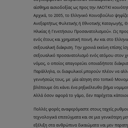
αίσθημα αισιοδοξίας ως προς την ΛΑΟΤΚΙ κοινότη
Αρχικά, το 2005, το Ελληνικό Κοινοβούλιο ψηφίζε
Ανεξαρτήτως Φυλετικής ή Εθνοτικής Καταγωγής,
Ηλικίας ή Γενετήσιου Προσανατολισμού». Ως προ
ενός έτους και χρηματική ποινή. Αν και στο Ελλ
σεξουαλική διάκριση. Την χρονιά εκείνη επίσης ίσ
σεξουαλικό προσανατολισμό ενός ατόμου στον χώ
νόμος, ο οποίος απαγορεύει οποιαδήποτε διάκρισ
Παράλληλα, οι διαφυλικοί μπορούν πλέον να αλλά
γεννήσεώς τους, με μία αίτηση στο τοπικό Μονομ
βλέπουμε ότι κάνει ένα ρηξικέλευθο βήμα νομιμ
Αλλά όσον αφορά το γάμο, δεν παρέχεται κάποιο
Πολλές φορές αναφερόμαστε στους ταχείς ρυθμού
τεχνολογικά επιτεύγματα και σε μια γενικότερη 
εξέλιξη στα ανθρώπινα δικαιώματα ναι μεν παρατ