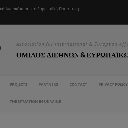
ική Ανασκόπηση και Ευρωπαϊκή Προοπτική
Η EEAS κ
Association for International & European Aff
ΟΜΙΛΟΣ ΔΙΕΘΝΩΝ & ΕΥΡΩΠΑΪΚ
PROJECTS
PARTNERS
CONTACT
PRIVACY POLICY
THE SITUATION IN UKRAINE