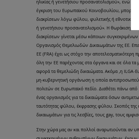
ηλικίας ή γενετήσιου προσανατολισµού», ενώ στο
έγκριση του Ευρωπαϊκού Κοινοβουλίου, µπορεί ν
διακρίσεων λόγω φύλου, φυλετικής ή εθνοτικής κ
ή γενετήσιου προσανατολισµού». Η θωράκιση αυτ
διακρίσεων γίνεται μέσω κάποιων συγκεκριμένων
Οργανισµός Θεµελιωδών Δικαιωµάτων της ΕΕ. Επ
ΕΕ (FRA) έχει ως στόχο την αποτελεσματικότερη
όλη την ΕΕ παρέχοντας στα όργανα και σε όλα τ
αφορά τα θεμελιώδη δικαιώµατα. Ακόμα ,η ILGA-Euro
μη-κυβερνητική οργάνωση η οποία αντιπροσωπεύει
πολιτών σε Ευρωπαϊκό πεδίο. Διαθέτει πάνω από
ένας οργανισμός για τα δικαιώματα όσων αντιμε
ταυτότητας φύλου, έκφρασης φύλου. Σκοπός της ε
δικαιωμάτων για τις λεσβίες, τους gay, τους αμφι
Στην χώρα μας αν και πολλοί αναρωτιούνται αν υ
συγκεκριμένων ανθρωπίνων δικαιωμάτων, έχουν 