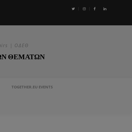
αι η Επιχείρηση ASPIDES: Η ΕΕ στην ασφάλεια της Ερυθράς Θάλασσα
airs | ΟΔΕΘ
ΩΝ ΘΕΜΑΤΩΝ
TOGETHER.EU EVENTS