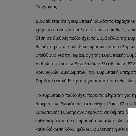
Ουγγαρίας.
Διαφαίνεται ότι η ευρωπαϊκή κοινότητα ταράχτηκε
χρήσιμο να δούμε αναλυτικότερα το διεθνές ευρω
θέση σε διεθνές πεδίο έχει το Συμβούλιο της Ευ
θωράκιση αυτών των δικαιωμάτων είναι το Ευρωπ
υπεύθυνο για την εφαρµογή της Ευρωπαϊκής Σύµβ
Ανθρώπου και των Θεµελιωδών Ελευθεριών (ΕΣΔΑ
Κοινωνικών Δικαιωµάτων, την Ευρωπαϊκή Επιτροπή
Συµβουλευτική Επιτροπή για προστασία εθνικών 
Το ευρωπαϊκό πεδίο έχει πάρει τα μέτρα της για 
διακρίσεων. Ειδικότερα, στα άρθρα 10 και 17 του 
Ευρωπαϊκής Ένωσης αναφέρονται σε θέματα διακρί
καθορισµό και την εφαρµογή των πολιτικών και τ
κάθε διάκριση λόγω φύλου, φυλετικής ή εθνοτική