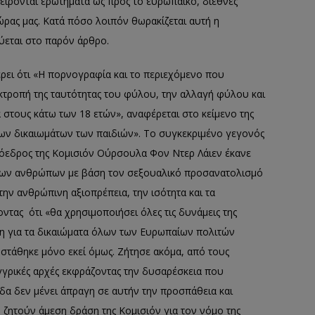
είρονται ερωτήματα ως προς το ευρωπαϊκό, διεθνές
χώρας μας. Κατά πόσο λοιπόν θωρακίζεται αυτή η
λύεται στο παρόν άρθρο.
ει ότι «Η πορνογραφία και το περιεχόμενο που
κτροπή της ταυτότητας του φύλου, την αλλαγή φύλου και
 στους κάτω των 18 ετών», αναφέρεται στο κείμενο της
των δικαιωμάτων των παιδιών». Το συγκεκριμένο γεγονός
όεδρος της Κομισιόν Ούρσουλα Φον Ντερ Λάιεν έκανε
ύ των ανθρώπων με βάση τον σεξουαλικό προσανατολισμό
, την ανθρώπινη αξιοπρέπεια, την ισότητα και τα
τας ότι «θα χρησιμοποιήσει όλες τις δυνάμεις της
ση για τα δικαιώματα όλων των Ευρωπαίων πολιτών
εν στάθηκε μόνο εκεί όμως. Ζήτησε ακόμα, από τους
γγρικές αρχές εκφράζοντας την δυσαρέσκεια που
δα δεν μένει άπραγη σε αυτήν την προσπάθεια και
ητούν άμεση δράση της Κομισιόν για τον νόμο της