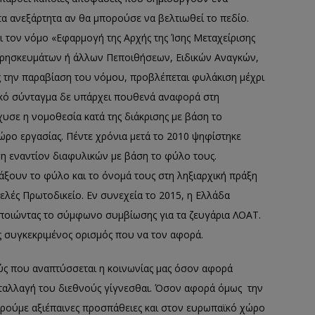
τα ανεξάρτητα αν θα μπορούσε να βελτιωθεί το πεδίο.
ι τον νόμο «Εφαρμογή της Αρχής της Ίσης Μεταχείρισης
 Θρησκευμάτων ή άλλων Πεποιθήσεων, Ειδικών Αναγκών,
ς την παραβίαση του νόμου, προβλέπεται φυλάκιση μέχρι
ηνικό σύνταγμα δε υπάρχει πουθενά αναφορά στη
χυσε η νομοθεσία κατά της διάκρισης με βάση το
ρο εργασίας. Πέντε χρόνια μετά το 2010 ψηφίστηκε
η εναντίον διαφυλικών με βάση το φύλο τους.
ξουν το φύλο και το όνομά τους στη ληξιαρχική πράξη
ελές Πρωτοδικείο. Εν συνεχεία το 2015, η Ελλάδα
οποιώντας το σύμφωνο συμβίωσης για τα ζευγάρια ΛΟΑΤ.
ς συγκεκριμένος ορισμός που να τον αφορά.
ς που αναπτύσσεται η κοινωνίας μας όσον αφορά
μεταλλαγή του διεθνούς γίγνεσθαι. Όσον αφορά όμως την
ηρούμε αξιέπαινες προσπάθειες και στον ευρωπαϊκό χώρο