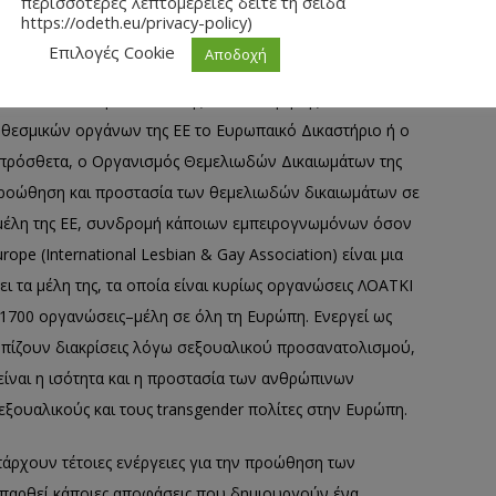
περισσότερες λεπτομέρειες δείτε τη σείδα
 άρθρο 17 προβλέπεται ότι «το Συμβούλιο µετά την
https://odeth.eu/privacy-policy)
α αναλάβει ανάλογη δράση για την καταπολέµηση των
Επιλογές Cookie
Αποδοχή
αταγωγής, θρησκείας ή πεποιθήσεων, αναπηρίας, ηλικίας
ών των δικαιωμάτων και της καταπολέμησης των
 θεσµικών οργάνων της ΕΕ το Ευρωπαικό Δικαστήριο ή ο
ιπρόσθετα, ο Οργανισμός Θεμελιωδών Δικαιωµάτων της
 προώθηση και προστασία των θεμελιωδών δικαιωμάτων σε
α μέλη της ΕΕ, συνδροµή κάποιων εµπειρογνωµόνων όσον
pe (International Lesbian & Gay Association) είναι μια
 τα μέλη της, τα οποία είναι κυρίως οργανώσεις ΛΟΑΤΚΙ
 1700 οργανώσεις–μέλη σε όλη τη Ευρώπη. Ενεργεί ως
τωπίζουν διακρίσεις λόγω σεξουαλικού προσανατολισμού,
ίναι η ισότητα και η προστασία των ανθρώπινων
σεξουαλικούς και τους transgender πολίτες στην Ευρώπη.
πάρχουν τέτοιες ενέργειες για την προώθηση των
παρθεί κάποιες αποφάσεις που δημιουργούν ένα