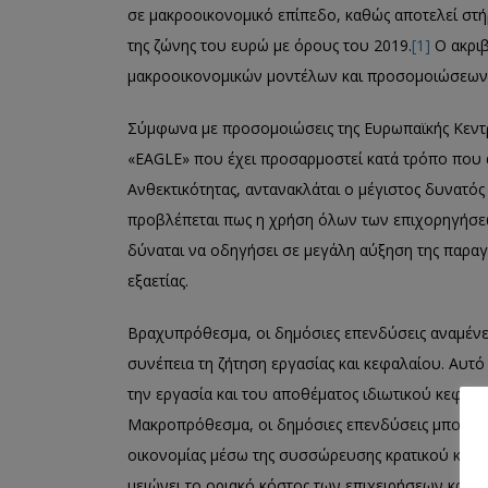
σε μακροοικονομικό επίπεδο, καθώς αποτελεί στ
της ζώνης του ευρώ με όρους του 2019.
[1]
Ο ακριβ
μακροοικονομικών μοντέλων και προσομοιώσεων
Σύμφωνα με προσομοιώσεις της Ευρωπαϊκής Κεντ
«EAGLE» που έχει προσαρμοστεί κατά τρόπο που απ
Ανθεκτικότητας, αντανακλάται ο μέγιστος δυνατός
προβλέπεται πως η χρήση όλων των επιχορηγήσεω
δύναται να οδηγήσει σε μεγάλη αύξηση της παραγ
εξαετίας.
Βραχυπρόθεσμα, οι δημόσιες επενδύσεις αναμένετ
συνέπεια τη ζήτηση εργασίας και κεφαλαίου. Αυτό
την εργασία και του αποθέματος ιδιωτικού κεφαλ
Μακροπρόθεσμα, οι δημόσιες επενδύσεις μπορού
οικονομίας μέσω της συσσώρευσης κρατικού κεφ
μειώνει το οριακό κόστος των επιχειρήσεων και κα