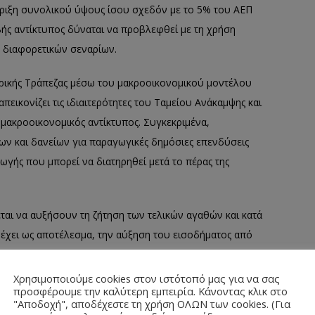
ήριξη συνολικού ύψους ίσου σχεδόν με το 5% του ΑΕΠ
ής αντίκτυπος δύναται να προβλεφθεί με τη χρήση
 διαφορετικών σεναρίων.
ρικής Τράπεζας μέσω του μακροοικονομικού μοντέλου
εικονίζει τις ιδιαιτερότητες του Ταμείου Ανάκαμψης και
 μακροοικονομικός αντίκτυπος. Συγκεκριμένα,
ν και δανείων για παραγωγικές δημόσιες επενδύσεις
ωγής που μπορεί να διατηρηθεί μετά το πέρας της
αι να αυξήσουν τη ζήτηση των τελικών αγαθών και κατά
 έχει ως αποτέλεσμα, την αύξηση του εισοδήματος από
αίου, ενισχύοντας την εγχώρια κατανάλωση και επένδυση.
ν να αυξήσουν την παραγωγικότητα της εγχώριας
Χρησιμοποιούμε cookies στον ιστότοπό μας για να σας
προσφέρουμε την καλύτερη εμπειρία. Κάνοντας κλικ στο
αλαίου. Ταυτόχρονα, η αύξηση του δημόσιου κεφαλαίου
"Αποδοχή", αποδέχεστε τη χρήση ΟΛΩΝ των cookies. (Για
τά συνέπεια μειώνει τις πληθωριστικές τάσεις.