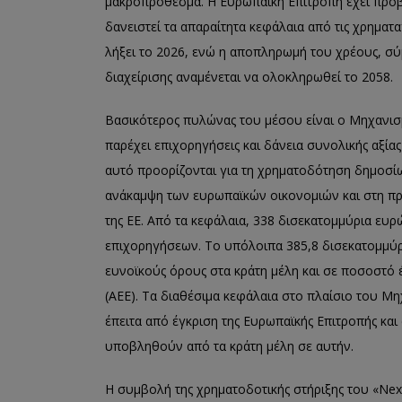
μακροπρόθεσμα. Η Ευρωπαϊκή Επιτροπή έχει προβε
δανειστεί τα απαραίτητα κεφάλαια από τις χρηματ
λήξει το 2026, ενώ η αποπληρωμή του χρέους, σ
διαχείρισης αναμένεται να ολοκληρωθεί το 2058.
Βασικότερος πυλώνας του μέσου είναι ο Μηχανισμ
παρέχει επιχορηγήσεις και δάνεια συνολικής αξίας
αυτό προορίζονται για τη χρηματοδότηση δημοσ
ανάκαμψη των ευρωπαϊκών οικονομιών και στη π
της ΕΕ. Από τα κεφάλαια, 338 δισεκατομμύρια ευ
επιχορηγήσεων. Το υπόλοιπα 385,8 δισεκατομμύ
ευνοϊκούς όρους στα κράτη μέλη και σε ποσοστό 
(ΑΕΕ). Τα διαθέσιμα κεφάλαια στο πλαίσιο του Μ
έπειτα από έγκριση της Ευρωπαϊκής Επιτροπής κα
υποβληθούν από τα κράτη μέλη σε αυτήν.
H συμβολή της χρηματοδοτικής στήριξης του «Νex