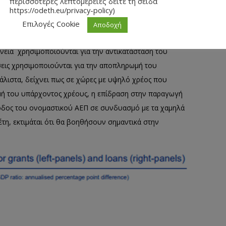
περισσότερες λεπτομέρειες δείτε τη σείδα
https://odeth.eu/privacy-policy)
 την ΕΚΤ, θα μπορούσαν να χρησιμοποιηθούν για τη
Επιλογές Cookie
Αποδοχή
 των τόκων και τη χρηματοδότηση πρόσθετων κρατικών
νεια χρησιμοποιούνται για την αντικατάσταση του
εις χρησιμοποιούνται για την αποπληρωμή του
λιστα, δείχνει πως σε χώρες με υψηλό χρέος που
μή του υπάρχοντος χρέους, η επίδραση στην παραγωγή
άνοδος του ονομαστικού ΑΕΠ σε συνδυασμό με τα χαμηλά
τη, εκτιμάται ότι θα βοηθήσουν σημαντικά στην