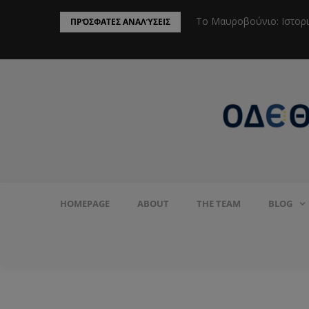
ην Προστασία του Πληθυσμού από το
Το Μαυροβούνιο: Ιστορ
ΠΡΌΣΦΑΤΕΣ ΑΝΑΛΎΣΕΙΣ
HOMEPAGE
ABOUT
THE TEAM
BLOG