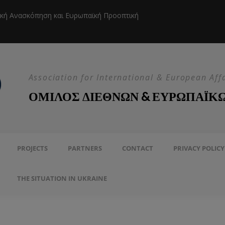
ική Ανασκόπηση και Ευρωπαϊκή Προοπτική
Η EEAS κ
Association for International & European Aff
ΟΜΙΛΟΣ ΔΙΕΘΝΩΝ & ΕΥΡΩΠΑΪΚ
PROJECTS
PARTNERS
CONTACT
PRIVACY POLICY
THE SITUATION IN UKRAINE