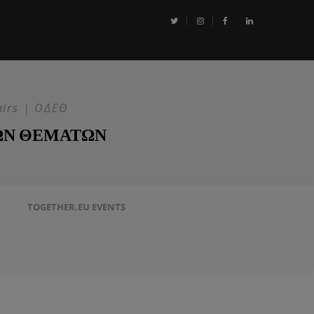
αι η Επιχείρηση ASPIDES: Η ΕΕ στην ασφάλεια της Ερυθράς Θάλασσα
airs | ΟΔΕΘ
ΩΝ ΘΕΜΑΤΩΝ
TOGETHER.EU EVENTS