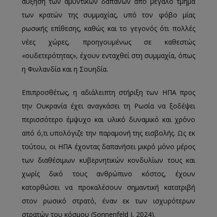
αύξηση των αμυντικών δαπανών από μεγάλο τμήμα
των κρατών της συμμαχίας, υπό τον φόβο μίας
ρωσικής επίθεσης, καθώς και το γεγονός ότι πολλές
νέες χώρες, προηγουμένως σε καθεστώς
«ουδετερότητας», έχουν ενταχθεί στη συμμαχία, όπως
η Φινλανδία και η Σουηδία.
Επιπροσθέτως, η αδιάλειπτη στήριξη των ΗΠΑ προς
την Ουκρανία έχει αναγκάσει τη Ρωσία να ξοδέψει
περισσότερο έμψυχο και υλικό δυναμικό και χρόνο
από ό,τι υπολόγιζε την παραμονή της εισβολής. Ως εκ
τούτου, οι ΗΠΑ έχοντας δαπανήσει μικρό μόνο μέρος
των διαθέσιμων κυβερνητικών κονδυλίων τους και
χωρίς δικό τους ανθρώπινο κόστος, έχουν
κατορθώσει να προκαλέσουν σημαντική κατατριβή
στον ρωσικό στρατό, έναν εκ των ισχυρότερων
στρατών του κόσμου (Sonnenfeld J, 2024).