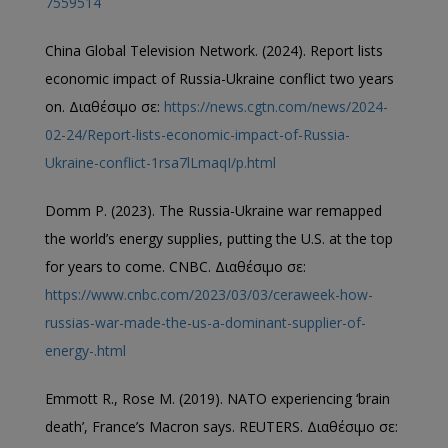
7559514
China Global Television Network. (2024). Report lists
economic impact of Russia-Ukraine conflict two years
on. Διαθέσιμο σε:
https://news.cgtn.com/news/2024-
02-24/Report-lists-economic-impact-of-Russia-
Ukraine-conflict-1rsa7lLmaqI/p.html
Domm P. (2023). The Russia-Ukraine war remapped
the world’s energy supplies, putting the U.S. at the top
for years to come. CNBC. Διαθέσιμο σε:
https://www.cnbc.com/2023/03/03/ceraweek-how-
russias-war-made-the-us-a-dominant-supplier-of-
energy-.html
Emmott R., Rose M. (2019). NATO experiencing ‘brain
death’, France’s Macron says. REUTERS. Διαθέσιμο σε: