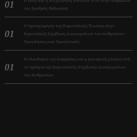
Η EEAS και η Επιχείρηση ASPIDES: Η ΕΕ στην ασφάλεια
της Ερυθράς Θάλασσας
Η προσχώρηση της Ευρωπαϊκής Ένωσης στην
Ευρωπαϊκή Σύμβαση Δικαιωμάτων του Ανθρώπου:
Προκλήσεις και Προοπτικές
Η ελευθερία της έκφρασης και η ρητορική μίσους υπό
το πρίσμα της Ευρωπαϊκής Σύμβασης Δικαιωμάτων
του Ανθρώπου