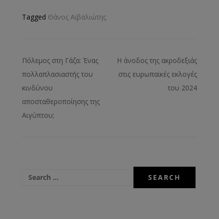
Tagged
Θάνος Αϊβαλιώτης
Πόλεμος στη Γάζα: Ένας
Η άνοδος της ακροδεξιάς
πολλαπλασιαστής του
στις ευρωπαϊκές εκλογές
κινδύνου
του 2024
αποσταθεροποίησης της
Αιγύπτου;