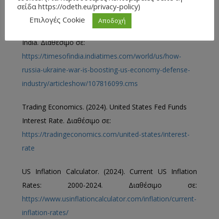
σείδα https://odeth.eu/privacy-policy)
TOI World Desk. (2024). How Russia-Ukraine war is
Επιλογές Cookie
Αποδοχή
boosting US economy, defense industry. The Times Of
India. Διαθέσιμο σε:
https://timesofindia.indiatimes.com/world/us/how-
russia-ukraine-war-is-boosting-us-economy-defense-
industry/articleshow/107816099.cms
Trading Economics. (2024). United States Fed Funds
Interest Rate. Διαθέσιμο σε:
https://tradingeconomics.com/united-states/interest-
rate
US Inflation Calculator. (2024). Current US Inflation
Rates: 2000-2024. Διαθέσιμο σε:
https://www.usinflationcalculator.com/inflation/current-
inflation-rates/