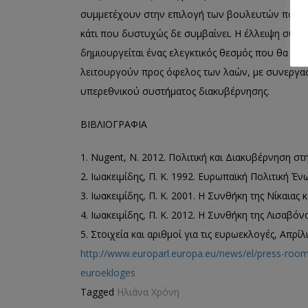
συμμετέχουν στην επιλογή των βουλευτών που θ
κάτι που δυστυχώς δε συμβαίνει. Η έλλειψη συμμ
δημιουργείται ένας ελεγκτικός θεσμός που θα μπ
λειτουργούν προς όφελος των λαών, με συνεργασί
υπερεθνικού συστήματος διακυβέρνησης.
ΒΙΒΛΙΟΓΡΑΦΙΑ
1. Nugent, N. 2012.
Πολιτική και Διακυβέρνηση σ
2. Ιωακειμίδης, Π. Κ. 1992.
Ευρωπαϊκή Πολιτική Έν
3. Ιωακειμίδης, Π. Κ. 2001.
Η Συνθήκη της Νίκαιας 
4. Ιωακειμίδης, Π. Κ. 2012.
Η Συνθήκη της Λισαβόν
5. Στοιχεία και αριθμοί για τις ευρωεκλογές, Απρίλ
http://www.europarl.europa.eu/news/el/press-room/e
euroekloges
Tagged
Ηλιάνα Χρόνη