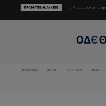
ην Προστασία του Πληθυσμού από το
Το Μαυροβούνιο: Ιστορ
ΠΡΌΣΦΑΤΕΣ ΑΝΑΛΎΣΕΙΣ
HOMEPAGE
ABOUT
THE TEAM
BLOG