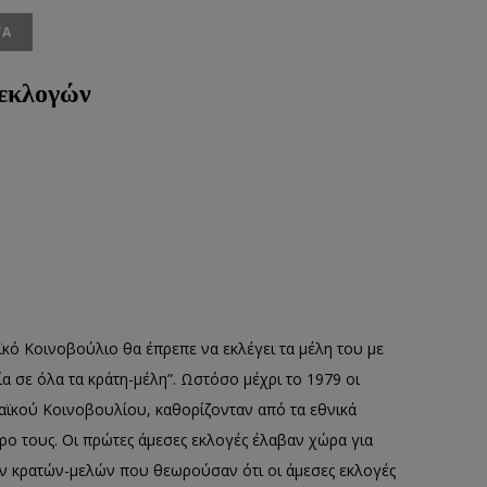
ΤΑ
ωεκλογών
ϊκό Κοινοβούλιο θα έπρεπε να εκλέγει τα μέλη
του
με
ία σε όλα τα κράτη-μέλη”
.
Ωστόσο μ
έχρι το 1979
οι
αϊκού Κοινοβουλίου
,
καθορίζονταν από τα εθνικά
ώρο
τους.
Οι πρώτες άμεσες εκλογές έλαβαν χώρα για
ων κρατών-μελών που θεωρούσαν ότι οι άμεσες εκλογές