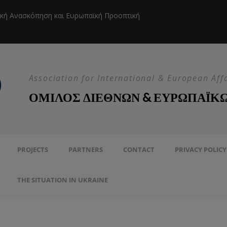
ική Ανασκόπηση και Ευρωπαϊκή Προοπτική
Η EEAS κ
Association for International & European Aff
ΟΜΙΛΟΣ ΔΙΕΘΝΩΝ & ΕΥΡΩΠΑΪΚ
PROJECTS
PARTNERS
CONTACT
PRIVACY POLICY
THE SITUATION IN UKRAINE