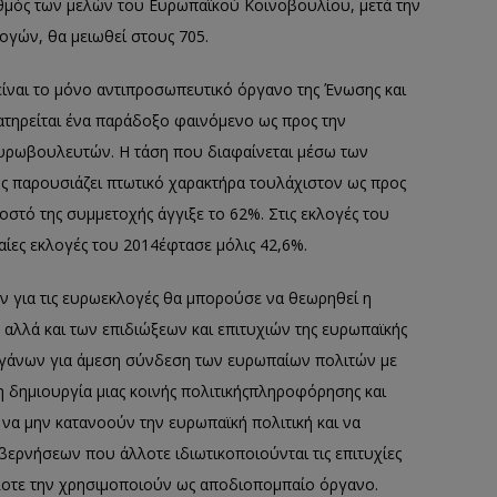
θμός των μελών του Ευρωπαϊκού Κοινοβουλίου, μετά την
ογών, θα μειωθεί στους 705.
ίναι το μόνο αντιπροσωπευτικό όργανο της Ένωσης και
ατηρείται ένα παράδοξο φαινόμενο ως προς την
ρωβουλευτών. Η τάση που διαφαίνεται μέσω των
ς παρουσιάζει πτωτικό χαρακτήρα τουλάχιστον ως προς
οστό της συμμετοχής άγγι
ξ
ε το 62%. Στις εκλογές του
αίες εκλογές του 20
14
έφτασε
μόλις 4
2,6
%
.
ν γ
ια τις ευρωεκλογές θα μπορούσε να
θεωρηθεί
η
αλλά και των επιδιώξεων και
επιτυχιών της ευρωπαϊκής
οργάνων για άμεση σύνδεση των ευρωπαίων πολ
ιτών με
 η δημιουργία
μια
ς
κοινή
ς
πολιτική
ς
πληροφόρησης και
ς να μην κατανοούν την ευρωπαϊκή πολιτική και να
βερνήσεων που άλλοτε ιδιωτικοποιούνται τις επιτυχίες
λοτε
την
χρησιμοποιούν ως αποδι
οπ
ομπαίο όργανο.