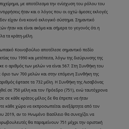
πιχείρημα, με
αποτέλεσμα την ενίσχυση του ρόλου του
αντιρρήσεις ήταν
και ο λόγος που οι
οχτώ
άμεσες εκλογές
 δεν είχαν ένα κοινό εκλογικό σ
ύστημα.
Σημαντικό
ν ήταν και είναι ακόμα και σήμερα
το γεγονός
ότι η
λα τα κράτη-μέλη
.
ωπαϊκό Κοινοβούλιο αποτέλεσε σημαντικό πεδίο
αετίας του 1990 και μετέπειτα,
λόγω της διεύρυνσης της
ε ο αριθμός των μελών να είναι 567
.
Στη Συνθήκη του
 όριο των 700 μελών και στην επόμενη Συνθήκη της
 αριθμός έφτασε τα 732
μέλη.
Η Συνθήκη της Λισαβόνας
θεί σε 750 μέλη και τον Πρόεδρο (751), ενώ ταυτόχρονα
σε σε κάθε κράτος-μέλος δε θα έπρεπε να ήταν
στε κάθε χώρα να εκπροσωπείται ανεξάρτητα από τον
ου
2019, αν το Ηνωμένο Βασίλειο θα συνεχίζει να
 ευρωβουλευτές θα παραμείνουν 751 μέχρι την οριστική