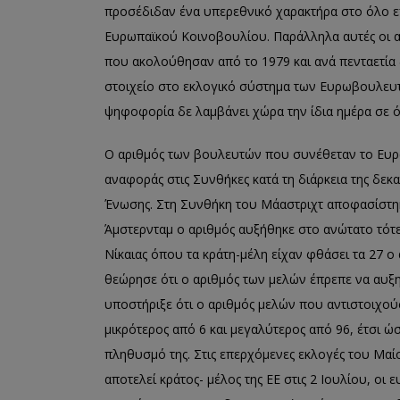
προσέδιδαν ένα υπερεθνικό
χαρακτήρα στο όλο ε
Ευρωπαϊκού Κοινοβουλίου.
Παράλληλα
αυτές οι 
που ακολούθησαν από το 1979
και
ανά πενταετία
στοιχείο στο
εκλογικό
σύστημα των Ευρωβουλευτώ
ψηφοφορία
δε
λαμβάνει χώρα την ίδια ημέρα σε ό
Ο αριθμός των βουλευτών που συνέθεταν το Ευρ
αναφοράς στις Συνθήκες κατά τη δ
ιάρκεια της δεκ
Ένωσης. Στη Συνθήκη του Μάαστριχτ αποφασίστηκ
Άμστερνταμ ο αριθμός αυξήθηκε στο ανώτατο τότε
Νίκαιας όπου τα κράτη-μέλη είχαν φθάσει τα 27 ο
θεώρησε ότι ο αριθμός των μελών έπρεπε να αυξη
υποστήριξε ότι ο αριθμός μελών που αντιστοιχού
μικρότερος από 6 και μεγαλύτερος
από 96, έτσι ώ
πληθυσμό της.
Στις επερχόμενες εκλογές του
Μαί
αποτελεί κράτος- μέλος της ΕΕ στις 2 Ιουλίου, οι