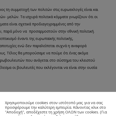
προς
τη συμμετοχή των πολιτών σ
τις ευρωεκλογές είναι και
ν- μελών. Τα ισχυρά πολιτικά κόμματα γνωρίζουν ότι οι
έματα είναι
σχετικά προδι
α
γε
γραμμένες από την
ν
, παρά μόνο να
προσαρμ
ο
σ
τ
ούν
στην εθνική πολιτική.
επτικισμό έναντι της ευρωπαϊκής πολιτικής,
αποτυχίες ενώ δεν παραλείπεται
συχνά
η αναφορά
ους.
Τέλος θα μπορούσαμε να πούμε ότι ένας ακόμα
ευρωβουλευτών που ανάγεται στο σύστημα του κλειστού
έλεσμα οι βουλευτές που εκλέγονται να είναι στην ουσία
ροσωπευτικό όργανο
της ΕΕ, τα μέλη του οποίου
Χρησιμοποιούμε cookies στον ιστότοπό μας για να σας
ση ψηφοφορία.
Επομένως, θ
α έπρεπε να λειτουργεί ως
προσφέρουμε την καλύτερη εμπειρία. Κάνοντας κλικ στο
"Αποδοχή", αποδέχεστε τη χρήση ΟΛΩΝ των cookies. (Για
 Ένωσης και να δημιουργεί στους πολίτες την επιθυμία να