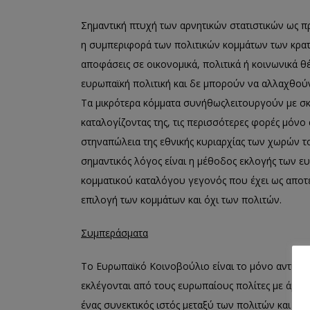
Σημαντική πτυχή των αρνητικών στατιστικών ως 
η συμπεριφορά των πολιτικών κομμάτων των κρατώ
αποφάσεις σε οικονομικά, πολιτικά ή κοινωνικά θ
ευρωπαϊκή
πολιτική και δε μπορούν να
αλλαχθού
Τ
α μικρότερα κόμματα συνήθως
λειτουργούν
με σκ
καταλογίζοντας
της,
τις περισσότερες φορές μόνο 
στην
απώλεια της εθνικής κυριαρχίας των χωρών τ
σημαντικός λόγος είναι η μέθοδος εκλογής των 
κομματικού καταλόγου
γεγονός
που έχει ως αποτ
επιλογή των κομμάτων και όχι των πολιτών
.
Συμπεράσματα
Το Ευρωπαϊκό Κοινοβούλιο είναι το μόνο αντιπ
εκλέγονται
από τους ευρωπαίους πολίτες με άμε
ένας συνεκτικός ιστός μεταξύ των πολιτών και της