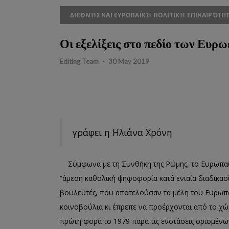
ΔΙΕΘΝΉΣ ΚΑΙ ΕΥΡΩΠΑΪΚΉ ΠΟΛΙΤΙΚΉ ΕΠΙΚΑΙΡΌΤΗ
Οι εξελίξεις στο πεδίο των Ευρ
Editing Team
-
30 May 2019
γράφει η Ηλιάνα Χρόνη
Σ
ύμφωνα με τη Συνθήκη
της Ρώμης
, το Ευρωπα
“άμεση καθολική ψηφοφορία κατά ενιαία δ
ιαδικασ
βουλευτές
,
που αποτελούσαν τα μέλη του Ευρωπ
κοινοβούλια κι έπρεπε να προέρχονται από το χ
πρώτη φορά το 1979 παρά τις ενστάσεις ορισμέν