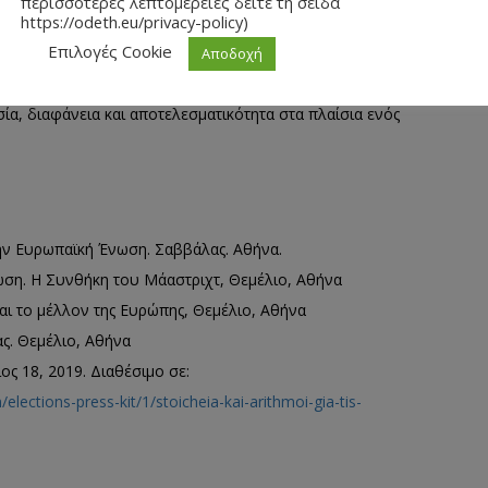
περισσότερες λεπτομέρειες δείτε τη σείδα
https://odeth.eu/privacy-policy)
α τους εκπροσωπούν στην ευρωπαϊκή πολιτική σκηνή,
Επιλογές Cookie
ετοχής στις ευρωεκλογές έχει ως συνέπεια
να μη
Αποδοχή
ορούσε να υποχρεώνει τα θεσμικά όργανα να
α, διαφάνεια και αποτελεσματικότητα στα πλαίσια ενός
την Ευρωπαϊκή Ένωση
. Σαββάλας. Αθήνα.
ωση. Η Συνθήκη του Μάαστριχτ
, Θεμέλιο, Αθήνα
και το μέλλον της Ευρώπης
, Θεμέλιο, Αθήνα
ας
. Θεμέλιο, Αθήνα
ιος 18, 2019. Διαθέσιμο σε:
lections-press-kit/1/stoicheia-kai-arithmoi-gia-tis-