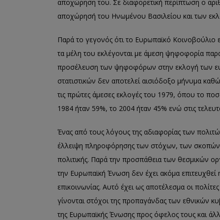
αποχώρηση του. Σε διαφορετική περίπτωση ο αρι
αποχώρησ
ή
του Ηνωμένου Βασιλείου και των εκλ
Παρά το γεγονός ότι το Ευρωπαϊκό Κοινοβούλιο ε
τα μέλη του εκλέγονται με άμεση ψηφοφορία παρ
προσέλευση των ψηφοφόρων στην εκλογή των ευ
στατιστικών δεν αποτελεί αισιόδοξο μήνυμα καθώ
τις πρώτες άμεσες
εκλογές του 1979, όπου το ποσ
1984
ήταν
59
%, το
2004
ήταν
45
% ενώ στις τελευτ
Ένας από τους λόγους της αδιαφορίας των πολιτώ
έλλειψη πληροφόρησης των στόχων, των σκοπών 
πολιτικής. Παρά την προσπάθεια των θεσμικών 
την Ευρωπαϊκή Ένωση δεν
έχει ακόμα επιτευχθεί
επικοινωνίας. Αυτό έχει ως αποτέλεσμα οι πολίτε
γίνονται στόχοι της προπαγάνδας των εθνικών κυ
της Ευρωπαϊκής Ένωσης
προς όφελος του
ς
και άλ