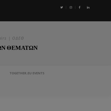
αι η Επιχείρηση ASPIDES: Η ΕΕ στην ασφάλεια της Ερυθράς Θάλασσα
airs | ΟΔΕΘ
ΩΝ ΘΕΜΑΤΩΝ
TOGETHER.EU EVENTS