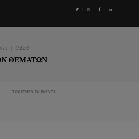
αι η Επιχείρηση ASPIDES: Η ΕΕ στην ασφάλεια της Ερυθράς Θάλασσα
airs | ΟΔΕΘ
ΩΝ ΘΕΜΑΤΩΝ
TOGETHER.EU EVENTS