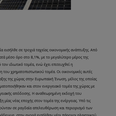
νία εισήλθε σε τροχιά ταχείας οικονομικής ανάπτυξης. Από
κατά μέσο όρο στο 8,1%, με το μεγαλύτερο μέρος της
τον ιδιωτικό τομέα, ενώ έχει επιτευχθεί η
 του χρηματοπιστωτικού τομέα. Οι οικονομικές αυτές
ταξης της χώρας στην Ευρωπαϊκή Ένωση, μέλος της οποίας
ματοποιήθηκαν και στον ενεργειακό τομέα της χώρας με
γειακής απόδοσης. Η αναθεωρημένη εκδοχή του
 μίας νέας εποχής στον τομέα της ενέργειας. Υπό τις
γούνταν σε ραγδαία απελευθέρωση και περιορισμό των
άδειγμα, στην αγορά εισήλθαν νέοι πάροχοι ηλεκτρικού