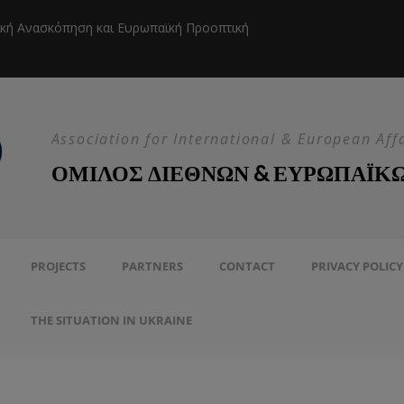
ική Ανασκόπηση και Ευρωπαϊκή Προοπτική
Η EEAS κ
Association for International & European Aff
ΟΜΙΛΟΣ ΔΙΕΘΝΩΝ & ΕΥΡΩΠΑΪΚ
PROJECTS
PARTNERS
CONTACT
PRIVACY POLICY
THE SITUATION IN UKRAINE