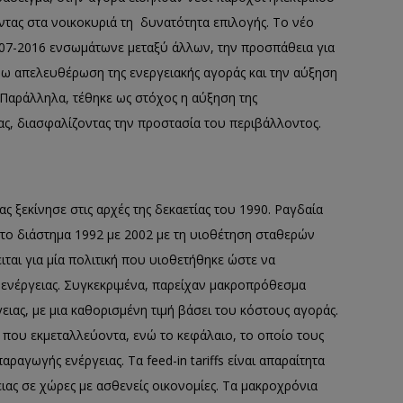
ντας στα νοικοκυριά τη δυνατότητα επιλογής. Το νέο
07-2016 ενσωμάτωνε μεταξύ άλλων, την προσπάθεια για
έρω απελευθέρωση της ενεργειακής αγοράς και την αύξηση
. Παράλληλα, τέθηκε ως στόχος η αύξηση της
ς, διασφαλίζοντας την προστασία του περιβάλλοντος.
ξεκίνησε στις αρχές της δεκαετίας του 1990. Ραγδαία
το διάστημα 1992 με 2002 με τη υιοθέτηση σταθερών
ειται για μία πολιτική που υιοθετήθηκε ώστε να
ς ενέργειας. Συγκεκριμένα, παρείχαν μακροπρόθεσμα
ας, με μια καθορισμένη τιμή βάσει του κόστους αγοράς.
 που εκμεταλλεύοντα, ενώ το κεφάλαιο, το οποίο τους
αραγωγής ενέργειας. Τα feed-in tariffs είναι απαραίτητα
ας σε χώρες με ασθενείς οικονομίες. Τα μακροχρόνια