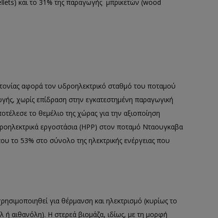
ets) και το 31% της παραγωγής μπρικετών (wood
Λετονίας αφορά τον υδροηλεκτρικό σταθμό του ποταμού
ωγής, χωρίς επίδραση στην εγκατεστημένη παραγωγική
ποτέλεσε το θεμέλιο της χώρας για την αξιοποίηση
δροηλεκτρικά εργοστάσια (HPP) στον ποταμό Νταουγκαβα
που το 53% στο σύνολο της ηλεκτρικής ενέργειας που
χρησιμοποιηθεί για θέρμανση και ηλεκτρισμό (κυρίως το
λ ή αιθανόλη). Η στερεά βιομάζα, ιδίως, με τη μορφή