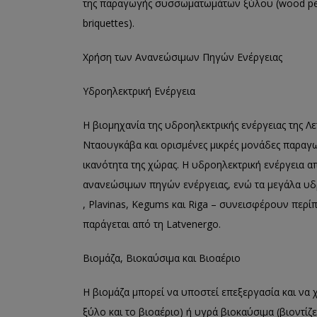
της παραγωγής συσσωματωμάτων ξύλου (wood pell
briquettes).
Χρήση των Ανανεώσιμων Πηγών Ενέργειας
Υδροηλεκτρική Ενέργεια
Η βιομηχανία της υδροηλεκτρικής ενέργειας της 
Νταουγκάβα και ορισμένες μικρές μονάδες παραγ
ικανότητα της χώρας. Η υδροηλεκτρική ενέργεια α
ανανεώσιμων πηγών ενέργειας, ενώ τα μεγάλα υ
, Plavinas, Kegums και Riga – συνεισφέρουν περί
παράγεται από τη Latvenergo.
Βιομάζα, Βιοκαύσιμα και Βιοαέριο
Η βιομάζα μπορεί να υποστεί επεξεργασία και να 
ξύλο και το βιοαέριο) ή υγρά βιοκαύσιμα (βιοντίζε