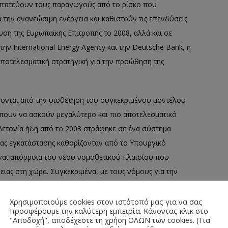
οστατεύουν τους παραγωγούς από το ρίσκο που
την ανανεώσιμη ενέργεια και καθιστούν τις επενδύσεις
υση της Ευρωπαϊκής Επιτροπής το 2008, αλλά και σε
ν International Energy Agency και την Deutsche Bank, η
ο αποτελεσματική στρατηγική για την προώθηση της
νονται από την υιοθέτηση του συγκεκριμένου μοντέλου
ρέπουν να ασκούν μεγαλύτερο και πιο αποτελεσματικό
Λετονία ήδη από το 2003 στράφηκε σε ένα σύστημα
ας εγκατάστασης καθορίζονταν από το Υπουργικό
ίναι απόρροια του νέου νομοθετικού πλαισίου που
γειας στη χώρα. Συγκεκριμένα, με τους νόμους για την
έργειας ( Energy Market Law), αλλά και με κανόνες, η
ΠΕ. Αναλυτικότερα, ο ενεργειακός νόμος ορίζει γενικά
Χρησιμοποιούμε cookies στον ιστότοπό μας για να σας
προσφέρουμε την καλύτερη εμπειρία. Κάνοντας κλικ στο
ό, ηλιακό, γεωθερμικό, παλιρροιακή και υδατική
"Αποδοχή", αποδέχεστε τη χρήση ΟΛΩΝ των cookies. (Για