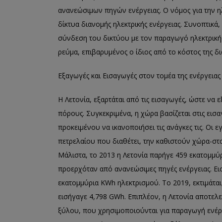
ανανεώσιμων πηγών ενέργειας. Ο νόμος για την ηλ
δίκτυα διανομής ηλεκτρικής ενέργειας. Συνοπτικά,
σύνδεση του δικτύου με τον παραγωγό ηλεκτρικής
ρεύμα, επιβαρυμένος ο ίδιος από το κόστος της δι
Εξαγωγές και Εισαγωγές στον τομέα της ενέργειας
Η Λετονία, εξαρτάται από τις εισαγωγές, ώστε να
πόρους. Συγκεκριμένα, η χώρα βασίζεται στις εισ
προκειμένου να ικανοποιήσει τις ανάγκες τις. Οι
πετρελαίου που διαθέτει, την καθιστούν χώρα-στ
Μάλιστα, το 2013 η Λετονία παρήγε 459 εκατομμύ
προερχόταν από ανανεώσιμες πηγές ενέργειας. Ε
εκατομμύρια KWh ηλεκτρισμού. Το 2019, εκτιμάται
εισήγαγε 4,798 GWh. Επιπλέον, η Λετονία αποτελ
ξύλου, που χρησιμοποιούνται για παραγωγή ενέργ