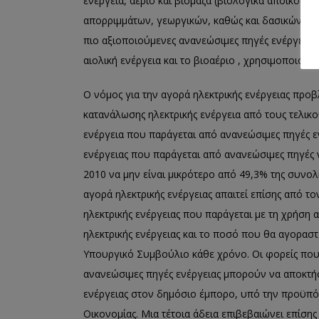
ενέργεια, αέριο και βιομάζα (βιολογικά αποικοδο
απορριμμάτων, γεωργικών, καθώς και δασικών και
πιο αξιοποιούμενες ανανεώσιμες πηγές ενέργειας 
αιολική ενέργεια και το βιοαέριο , χρησιμοποιούν
Ο νόμος για την αγορά ηλεκτρικής ενέργειας προβ
κατανάλωσης ηλεκτρικής ενέργεια από τους τελικο
ενέργεια που παράγεται από ανανεώσιμες πηγές εν
ενέργειας που παράγεται από ανανεώσιμες πηγές ν
2010 να μην είναι μικρότερο από 49,3% της συνολ
αγορά ηλεκτρικής ενέργειας απαιτεί επίσης από 
ηλεκτρικής ενέργειας που παράγεται με τη χρήση 
ηλεκτρικής ενέργειας και το ποσό που θα αγορασ
Υπουργικό Συμβούλιο κάθε χρόνο. Οι φορείς που
ανανεώσιμες πηγές ενέργειας μπορούν να αποκτή
ενέργειας στον δημόσιο έμπορο, υπό την προϋπόθ
Οικονομίας. Μια τέτοια άδεια επιβεβαιώνει επίσης 