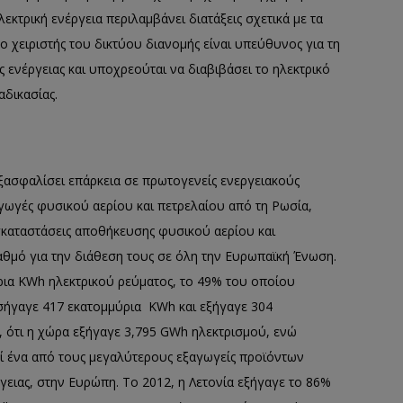
εκτρική ενέργεια περιλαμβάνει διατάξεις σχετικά με τα
 ο χειριστής του δικτύου διανομής είναι υπεύθυνος για τη
 ενέργειας και υποχρεούται να διαβιβάσει το ηλεκτρικό
αδικασίας.
 εξασφαλίσει επάρκεια σε πρωτογενείς ενεργειακούς
αγωγές φυσικού αερίου και πετρελαίου από τη Ρωσία,
 εγκαταστάσεις αποθήκευσης φυσικού αερίου και
αθμό για την διάθεση τους σε όλη την Ευρωπαϊκή Ένωση.
ρια KWh ηλεκτρικού ρεύματος, το 49% του οποίου
ισήγαγε 417 εκατομμύρια KWh και εξήγαγε 304
, ότι η χώρα εξήγαγε 3,795 GWh ηλεκτρισμού, ενώ
εί ένα από τους μεγαλύτερους εξαγωγείς προϊόντων
ειας, στην Ευρώπη. Το 2012, η Λετονία εξήγαγε το 86%