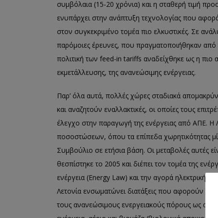
συμβόλαια (15-20 χρόνια) και η σταθερή τιμή πρ
ενυπάρχει στην ανάπτυξη τεχνολογίας που αφορά 
στον συγκεκριμένο τομέα πιο ελκυστικές. Σε ανάλ
παρόμοιες έρευνες, που πραγματοποιήθηκαν από τη
πολιτική των feed-in tariffs αναδείχθηκε ως η πι
εκμετάλλευσης, της ανανεώσιμης ενέργειας.
Παρ’ όλα αυτά, πολλές χώρες σταδιακά απομακρύ
και αναζητούν εναλλακτικές, οι οποίες τους επιτ
έλεγχο στην παραγωγή της ενέργειας από ΑΠΕ. Η 
ποσοστώσεων, όπου τα επίπεδα χωρητικότητας μί
Συμβούλιο σε ετήσια βάση. Οι μεταβολές αυτές ε
θεσπίστηκε το 2005 και διέπει τον τομέα της ενέρ
ενέργεια (Energy Law) και την αγορά ηλεκτρικής εν
Λετονία ενσωματώνει διατάξεις που αφορούν τις Α
τους ανανεώσιμους ενεργειακούς πόρους ως αιολικ