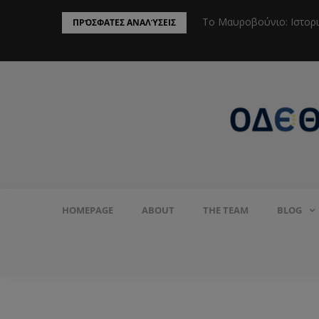
ην Προστασία του Πληθυσμού από το
Το Μαυροβούνιο: Ιστορ
ΠΡΌΣΦΑΤΕΣ ΑΝΑΛΎΣΕΙΣ
HOMEPAGE
ABOUT
THE TEAM
BLOG