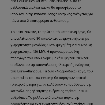
στο Courseulles και στο Saint-Nazaire. Αυτά τα
μελλοντικά αιολικά πάρκα θα προσφέρουν το
ισοδύναμο της κατανάλωσης ηλεκτρικής ενέργειας για
πάνω από 2 εκατομμύρια ανθρώπους.
Το Saint-Nazaire, το πρώτο υπό κατασκευή έργο, θα
αποτελείται από 80 υπεράκτιες ανεμογεννήτριες με
χωρητικότητα μονάδας 6 MW (μεγαβάτ) για συνολική
χωρητικότητα 480 MW. Η προγραμματισμένη
παραγωγή του ισοδυναμεί με κάλυψη του 20% του
ισοδύναμου της κατανάλωσης ηλεκτρικής ενέργειας
του Loire-Atlantique. Τα δύο «Νορμανδικά» έργα, του
Courseulles και του Fécamp θα παράγουν αρκετό
ηλεκτρικό ρεύμα για να καλύψουν το ισοδύναμο της
κατανάλωσης ηλεκτρικής ενέργειας περίπου 630.000
ανθρώπων.Το μελλοντικό αιολικό πάρκο της
Δουνκέρκης θα έχει εγκατεστημένη ισχύ περίπου 600