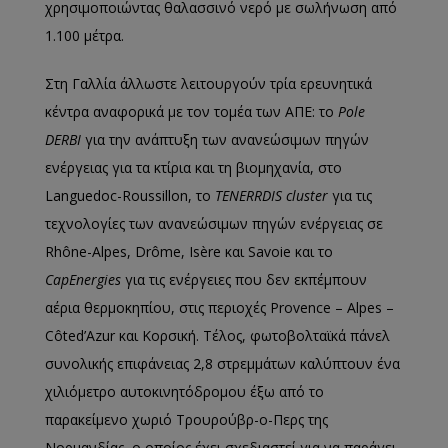
χρησιμοποιώντας θαλασσινό νερό με σωλήνωση από
1.100 μέτρα.
Στη Γαλλία άλλωστε λειτουργούν τρία ερευνητικά
κέντρα αναφορικά με τον τομέα των ΑΠΕ: το
Pole
DERBI
για την ανάπτυξη των ανανεώσιμων πηγών
ενέργειας για τα κτίρια και τη βιομηχανία, στο
Languedoc-Roussillon, το
TENERRDIS cluster
για τις
τεχνολογίες των ανανεώσιμων πηγών ενέργειας σε
Rhône-Alpes, Drôme, Isère και Savoie και το
CapEnergies
για τις ενέργειες που δεν εκπέμπουν
αέρια θερμοκηπίου, στις περιοχές Provence – Alpes –
Côted’Azur και Κορσική. Τέλος, φωτοβολταϊκά πάνελ
συνολικής επιφάνειας 2,8 στρεμμάτων καλύπτουν ένα
χιλιόμετρο αυτοκινητόδρομου έξω από το
παρακείμενο χωριό Τρουρούβρ-ο-Περς της
Νορμανδίας, ο οποίος έχει σχεδιαστεί για να παράγει