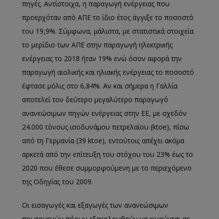
πηγές. Αντίστοιχα, η παραγωγή ενέργειας που
προερχόταν από ΑΠΕ το ίδιο έτος άγγιξε το ποσοστό
του 19,9%. Σύμφωνα, μάλιστα, με στατιστικά στοιχεία
το μερίδιο των ΑΠΕ στην παραγωγή ηλεκτρικής
ενέργειας το 2018 ήταν 19% ενώ όσον αφορά την
παραγωγή αιολικής και ηλιακής ενέργειας το ποσοστό
έφτασε μόλις στο 6,84%. Αν και σήμερα η Γαλλία
αποτελεί τον δεύτερο μεγαλύτερο παραγωγό
ανανεώσιμων πηγών ενέργειας στην ΕΕ, με σχεδόν
24.000 τόνους ισοδυνάμου πετρελαίου (ktoe), πίσω
από τη Γερμανία (39 ktoe), εντούτοις απέχει ακόμα
αρκετά από την επίτευξη του στόχου του 23% έως το
2020 που έθεσε συμμορφούμενη με το περιεχόμενο
της Οδηγίας του 2009.
Οι εισαγωγές και εξαγωγές των ανανεώσιμων
πρωτογενών πόρων εξακολουθούν να κινούνται σε