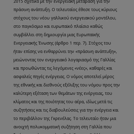
2015 σχετικά με την ενεργειακή μετάβαση για την
πράσινη ανάπτυξη. Ο τελευταίος έθεσε τους κύριους
στόχους του νέου γαλλικού ενεργειακού μοντέλου,
στο παγκόσμιο και ευρωπαϊκό πλαίσιο καθώς
συμβάλλει στη δημιουργία μιας Ευρωπαϊκής
Ενεργειακής Ένωσης (άρθρο 1 περ. 7). Στόχος του
ήταν επίσης να ενθαρρύνει την «πράσινη ανάπτυξη»,
μειώνοντας τον ενεργειακό λογαριασμό της Γαλλίας
και προωθώντας τις λεγόμενες «νέες», καθαρές και
ασφαλείς πηγές ενέργειας. Ο νόμος αποτελεί μέρος
της εθνικής και διεθνούς εξέλιξης του νόμου προς την
καλύτερη εξέταση των θεμάτων της ενέργειας, του
κλίματος και της ποιότητας του αέρα, ιδίως μετά τις
συζητήσεις και τις διαβουλεύσεις για την ενέργεια και
το περιβάλλον της Γκρενέλας. Το τελευταίο ήταν μια
ανοιχτή πολυκομματική συζήτηση στη Γαλλία που