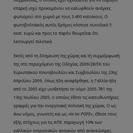
επαρκή ισχύ προκειμένου να καλυφθούν ανάγκες
φωτισμού στο χωριό με τους 3.400 κατοίκους. Ο
φωτοβολταϊκός αυτός δρόμος κόστισε συνολικά 5
εκατ. ευρώ και προς το παρόν θεωρείται ότι
λειτουργεί πιλοτικά.
Εκτός από τη δέσμευση της χώρας και τη συμμόρφωσή
της στο περιεχόμενο της Οδηγίας 2009/28/ΕΚ του
Ευρωπαϊκού Κοινοβουλίου και Συμβουλίου της 23ης
Απριλίου 2009, όπως ήδη αναφέρθηκε, η Γαλλία ήδη
από το 2005 είχε υιοθετήσει το νόμο 2005-781 της
13ης Ιουλίου 2005, ο οποίος έθετε τις κατευθυντήριες
γραμμές για την ενεργειακή πολιτική της χώρας. Ο ως
άνω νόμος, γνωστός και ως «
la loi POPE
», έθεσε τους
εξής στόχους για τις ΑΠΕ: παραγωγή 10% των
γαλλικών ενεργειακών αναγκών από ανανεώσιμες