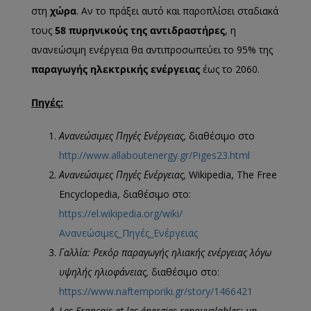
στη
χώρα
. Αν το πράξει αυτό και παροπλίσει σταδιακά
τους
58 πυρηνικούς της αντιδραστήρες
, η
ανανεώσιμη ενέργεια θα αντιπροσωπεύει το 95% της
παραγωγής ηλεκτρικής ενέργειας
έως το 2060.
Πηγές:
Ανανεώσιμες Πηγές Ενέργειας,
διαθέσιμο στο
http://www.allaboutenergy.gr/Piges23.html
Ανανεώσιμες Πηγές Ενέργειας,
Wikipedia, The Free
Encyclopedia, διαθέσιμο στο:
https://el.wikipedia.org/wiki/
Ανανεώσιμες_Πηγές_Ενέργειας
Γαλλία: Ρεκόρ παραγωγής ηλιακής ενέργειας λόγω
υψηλής ηλιοφάνειας,
διαθέσιμο στο:
https://www.naftemporiki.gr/story/1466421
Les Français et les énergies renouvelables: un