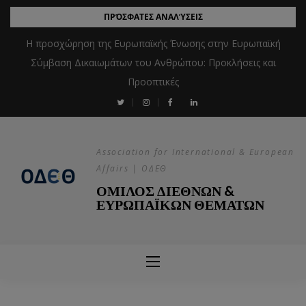
ΠΡΌΣΦΑΤΕΣ ΑΝΑΛΎΣΕΙΣ
Η προσχώρηση της Ευρωπαϊκής Ένωσης στην Ευρωπαϊκή
Σύμβαση Δικαιωμάτων του Ανθρώπου: Προκλήσεις και
Προοπτικές
Association for International & European
Affairs | ΟΔΕΘ
ΟΜΙΛΟΣ ΔΙΕΘΝΩΝ &
ΕΥΡΩΠΑΪΚΩΝ ΘΕΜΑΤΩΝ