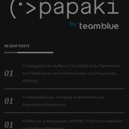
RECENT POSTS
Η Εφαρμογή του Άρθρου 2 της ΕΣΔΑ στην Προστασία
του Πληθυσμού από το Φαινόμενο της Κλιματικής
Αλλαγής
Το Μαυροβούνιο: Ιστορική Ανασκόπηση και
Ευρωπαϊκή Προοπτική
Η EEAS και η Επιχείρηση ASPIDES: Η ΕΕ στην ασφάλεια
της Ερυθράς Θάλασσας