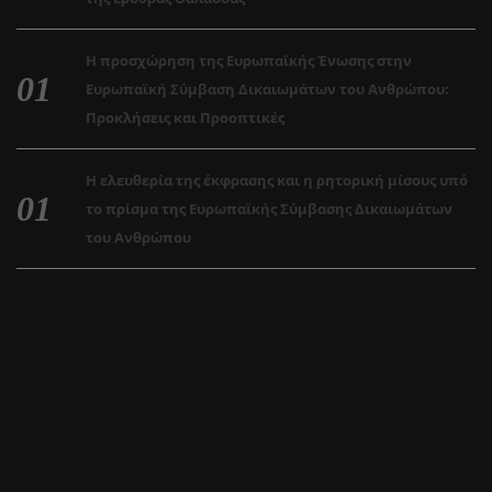
Η προσχώρηση της Ευρωπαϊκής Ένωσης στην
Ευρωπαϊκή Σύμβαση Δικαιωμάτων του Ανθρώπου:
Προκλήσεις και Προοπτικές
Η ελευθερία της έκφρασης και η ρητορική μίσους υπό
το πρίσμα της Ευρωπαϊκής Σύμβασης Δικαιωμάτων
του Ανθρώπου