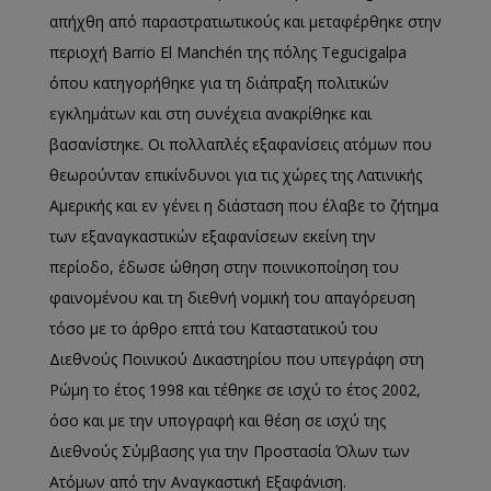
απήχθη από παραστρατιωτικούς και μεταφέρθηκε στην
περιοχή Barrio El Manchén της πόλης Tegucigalpa
όπου κατηγορήθηκε για τη διάπραξη πολιτικών
εγκλημάτων και στη συνέχεια ανακρίθηκε και
βασανίστηκε. Οι πολλαπλές εξαφανίσεις ατόμων που
θεωρούνταν επικίνδυνοι για τις χώρες της Λατινικής
Αμερικής και εν γένει η διάσταση που έλαβε το ζήτημα
των εξαναγκαστικών εξαφανίσεων εκείνη την
περίοδο, έδωσε ώθηση στην ποινικοποίηση του
φαινομένου και τη διεθνή νομική του απαγόρευση
τόσο με το άρθρο επτά του Καταστατικού του
Διεθνούς Ποινικού Δικαστηρίου που υπεγράφη στη
Ρώμη το έτος 1998 και τέθηκε σε ισχύ το έτος 2002,
όσο και με την υπογραφή και θέση σε ισχύ της
Διεθνούς Σύμβασης για την Προστασία Όλων των
Ατόμων από την Αναγκαστική Εξαφάνιση.