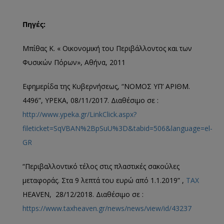
Πηγές:
Μπίθας Κ. « Οικονομική του Περιβάλλοντος και των
Φυσικών Πόρων», Αθήνα, 2011
Εφημερίδα της Κυβερνήσεως, “NOMOΣ ΥΠ’ ΑΡΙΘΜ.
4496”, YPEKA, 08/11/2017. Διαθέσιμο σε :
http://www.ypeka.gr/LinkClick.aspx?
fileticket=SqVBAN%2BpSuU%3D&tabid=506&language=el-
GR
“Περιβαλλοντικό τέλος στις πλαστικές σακούλες
μεταφοράς. Στα 9 λεπτά του ευρώ από 1.1.2019” ,
TAX
HEAVEN, 28/12/2018. Διαθέσιμο σε :
https://www.taxheaven.gr/news/news/view/id/43237