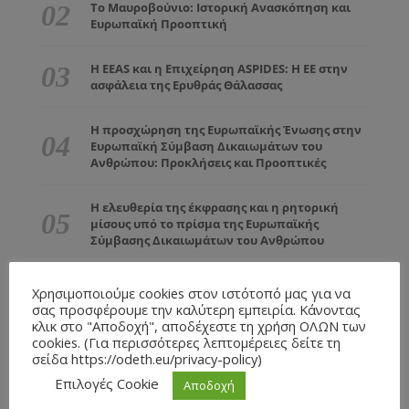
Το Μαυροβούνιο: Ιστορική Ανασκόπηση και
Ευρωπαϊκή Προοπτική
Η EEAS και η Επιχείρηση ASPIDES: Η ΕΕ στην
ασφάλεια της Ερυθράς Θάλασσας
Η προσχώρηση της Ευρωπαϊκής Ένωσης στην
Ευρωπαϊκή Σύμβαση Δικαιωμάτων του
Ανθρώπου: Προκλήσεις και Προοπτικές
Η ελευθερία της έκφρασης και η ρητορική
μίσους υπό το πρίσμα της Ευρωπαϊκής
Σύμβασης Δικαιωμάτων του Ανθρώπου
Χρησιμοποιούμε cookies στον ιστότοπό μας για να
σας προσφέρουμε την καλύτερη εμπειρία. Κάνοντας
κλικ στο "Αποδοχή", αποδέχεστε τη χρήση ΟΛΩΝ των
cookies. (Για περισσότερες λεπτομέρειες δείτε τη
σείδα https://odeth.eu/privacy-policy)
ARCHIVES
Επιλογές Cookie
Αποδοχή