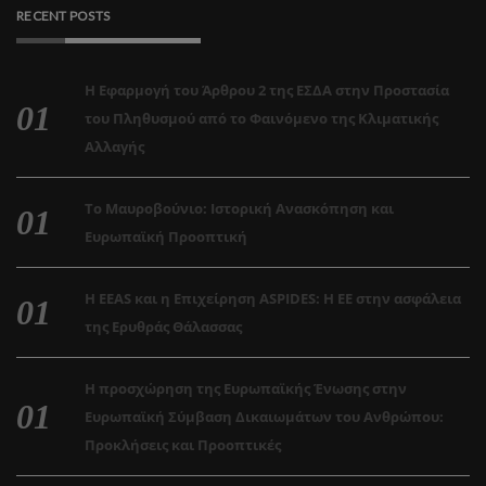
RECENT POSTS
Η Εφαρμογή του Άρθρου 2 της ΕΣΔΑ στην Προστασία
του Πληθυσμού από το Φαινόμενο της Κλιματικής
Αλλαγής
Το Μαυροβούνιο: Ιστορική Ανασκόπηση και
Ευρωπαϊκή Προοπτική
Η EEAS και η Επιχείρηση ASPIDES: Η ΕΕ στην ασφάλεια
της Ερυθράς Θάλασσας
Η προσχώρηση της Ευρωπαϊκής Ένωσης στην
Ευρωπαϊκή Σύμβαση Δικαιωμάτων του Ανθρώπου:
Προκλήσεις και Προοπτικές