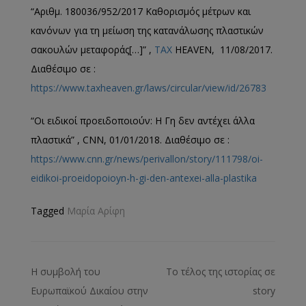
“Αριθμ. 180036/952/2017 Καθορισμός μέτρων και
κανόνων για τη μείωση της κατανάλωσης πλαστικών
σακουλών μεταφοράς[…]” ,
TAX
HEAVEN, 11/08/2017.
Διαθέσιμο σε :
https://www.taxheaven.gr/laws/circular/view/id/26783
“Οι ειδικοί προειδοποιούν: Η Γη δεν αντέχει άλλα
πλαστικά” , CNN, 01/01/2018. Διαθέσιμο σε :
https://www.cnn.gr/news/perivallon/story/111798/oi-
eidikoi-proeidopoioyn-h-gi-den-antexei-alla-plastika
Tagged
Μαρία Αρίφη
Η συμβολή του
Το τέλος της ιστορίας σε
Ευρωπαϊκού Δικαίου στην
story