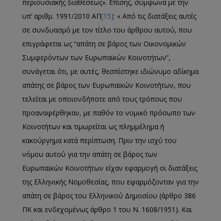
περιουσιακής διαθέσεως». Επίσης, σύμφωνα με την
υπ’ αριθμ. 1991/2010 ΑΠ
[15]
: « Από τις διατάξεις αυτές
σε συνδυασμό με τον τίτλο του άρθρου αυτού, που
επιγράφεται ως “απάτη σε βάρος των Οικονομικών
Συμφερόντων των Ευρωπαϊκών Κοινοτήτων”,
συνάγεται ότι, με αυτές, θεσπίστηκε ιδιώνυμο αδίκημα
απάτης σε βάρος των Ευρωπαϊκών Κοινοτήτων, που
τελείται με οποιονδήποτε από τους τρόπους που
προαναφέρθηκαν, με παθόν το νομικό πρόσωπο των
Κοινοτήτων και τιμωρείται ως πλημμέλημα ή
κακούργημα κατά περίπτωση. Πριν την ισχύ του
νόμου αυτού για την απάτη σε βάρος των
Ευρωπαϊκών Κοινοτήτων είχαν εφαρμογή οι διατάξεις
της Ελληνικής Νομοθεσίας, που εφαρμόζονταν για την
απάτη σε βάρος του Ελληνικού Δημοσίου (άρθρο 386
ΠΚ και ενδεχομένως άρθρο 1 του Ν. 1608/1951). Και