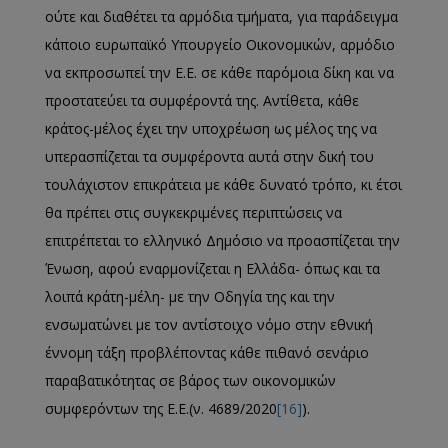
ούτε και διαθέτει τα αρμόδια τμήματα, για παράδειγμα
κάποιο ευρωπαϊκό Υπουργείο Οικονομικών, αρμόδιο
να εκπροσωπεί την Ε.Ε. σε κάθε παρόμοια δίκη και να
προστατεύει τα συμφέροντά της. Αντίθετα, κάθε
κράτος-μέλος έχει την υποχρέωση ως μέλος της να
υπερασπίζεται τα συμφέροντα αυτά στην δική του
τουλάχιστον επικράτεια με κάθε δυνατό τρόπο, κι έτσι
θα πρέπει στις συγκεκριμένες περιπτώσεις να
επιτρέπεται το ελληνικό Δημόσιο να προασπίζεται την
Ένωση, αφού εναρμονίζεται η Ελλάδα- όπως και τα
λοιπά κράτη-μέλη- με την Οδηγία της και την
ενσωματώνει με τον αντίστοιχο νόμο στην εθνική
έννομη τάξη προβλέποντας κάθε πιθανό σενάριο
παραβατικότητας σε βάρος των οικονομικών
συμφερόντων της Ε.Ε.(ν. 4689/2020
[16]
).