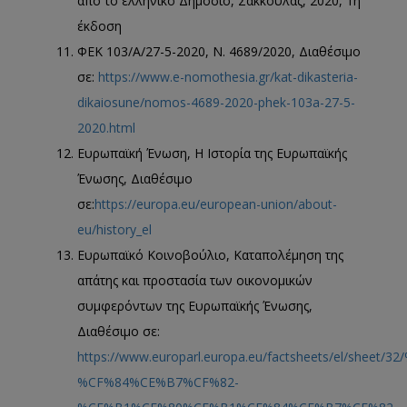
από το ελληνικό Δημόσιο, Σάκκουλας, 2020, 1η
έκδοση
ΦΕΚ 103/Α/27-5-2020, Ν. 4689/2020, Διαθέσιμο
σε:
https://www.e-nomothesia.gr/kat-dikasteria-
dikaiosune/nomos-4689-2020-phek-103a-27-5-
2020.html
Ευρωπαϊκή Ένωση, Η Ιστορία της Ευρωπαϊκής
Ένωσης, Διαθέσιμο
σε:
https://europa.eu/european-union/about-
eu/history_el
Ευρωπαϊκό Κοινοβούλιο, Καταπολέμηση της
απάτης και προστασία των οικονομικών
συμφερόντων της Ευρωπαϊκής Ένωσης,
Διαθέσιμο σε:
https://www.europarl.europa.eu/factsheets/e
%CF%84%CE%B7%CF%82-