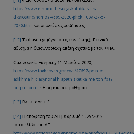
[11]
ΦΕΚ 103/Α/27-5-2020, Ν. 4689/2020,
https://www.e-nomothesia.gr/kat-dikasteria-
dikaiosune/nomos-4689-2020-phek-103a-27-5-
2020.html
και σημειώσεις μαθήματος
[12]
Taxhaven.gr (άγνωστος συντάκτης), Ποινικό
αδίκημα η διασυνοριακή απάτη σχετικά με τον ΦΠΑ,
Οικονομικές Ειδήσεις, 11 Μαρτίου 2020,
https://www.taxheaven.gr/news/47697/poiniko-
adikhma-h-diasynoriakh-apath-sxetika-me-ton-fpa?
output=printer
+ σημειώσεις μαθήματος
[13]
Βλ. υποσημ. 8
[14]
Η απόφαση του ΑΠ με αριθμό 1229/2018,
Ιστοσελίδα του ΑΠ,
http://www.areiospagos.gr/nomologia/apofaseis_DISPLAY.asp