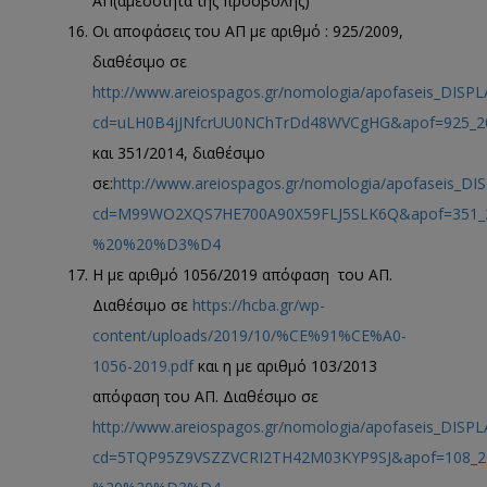
ΑΠ(αμεσότητα της προσβολής)
Οι αποφάσεις του ΑΠ με αριθμό : 925/2009,
διαθέσιμο σε
http://www.areiospagos.gr/nomologia/apofaseis_DISPL
cd=uLH0B4jJNfcrUU0NChTrDd48WVCgHG&apof=925_2
και 351/2014, διαθέσιμο
σε:
http://www.areiospagos.gr/nomologia/apofaseis_DI
cd=M99WO2XQS7HE700A90X59FLJ5SLK6Q&apof=35
%20%20%D3%D4
Η με αριθμό 1056/2019 απόφαση του ΑΠ.
Διαθέσιμο σε
https://hcba.gr/wp-
content/uploads/2019/10/%CE%91%CE%A0-
1056-2019.pdf
και η με αριθμό 103/2013
απόφαση του ΑΠ. Διαθέσιμο σε
http://www.areiospagos.gr/nomologia/apofaseis_DISPL
cd=5TQP95Z9VSZZVCRI2TH42M03KYP9SJ&apof=10