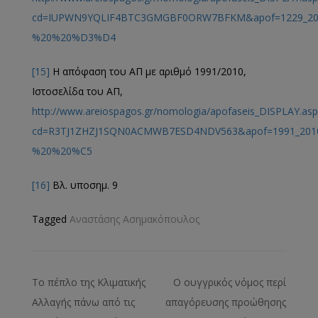
cd=IUPWN9YQLIF4BTC3GMGBF0ORW7BFKM&apof=1229_
%20%20%D3%D4
[15]
Η απόφαση του ΑΠ με αριθμό 1991/2010,
Ιστοσελίδα του ΑΠ,
http://www.areiospagos.gr/nomologia/apofaseis_DISPLAY.asp
cd=R3TJ1ZHZJ1SQN0ACMWB7ESD4NDV563&apof=1991_2
%20%20%C5
[16]
Βλ. υποσημ. 9
Tagged
Αναστάσης Ασημακόπουλος
Το πέπλο της Κλιματικής
Ο ουγγρικός νόμος περί
Αλλαγής πάνω από τις
απαγόρευσης προώθησης