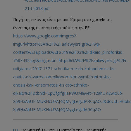
%CE%91%CE%B8%CE%B7%CE%BD%CF%89%CE%BD-
214-2018.pdf
Πηγή της εικόνας είναι με αναζήτηση στο google της
έννοιας της οικονομικής απάτης στην ΕΕ:
https://www.google.com/imgres?
imgurl=https%3A%2F%2Faalawyers.gr%2Fwp-
content%2Fuploads%2F2019%2F03%2Fdikaio_pliroforikis-
768×432.jpg&imgrefurl=https%3A%2F%2Faalawyers.gr%2Fi-
odigia-ee-2017-1371-schetika-me-tin-katapolemisi-tis-
apatis-eis-varos-ton-oikonomikon-symferonton-tis-
enosis-kai-i-ensomatosi-tis-sto-ethniko-
dikaio%2F&tbnid=CpQfglfgFaRWUM&vet=12ahUKEwio6b-
Xp9HxAhUEIMUKHcU7AJ4QMygLegUIARCqAQ..i&docid
Xp9HxAhUEIMUKHcU7AJ4QMygLegUIARCqAQ
[1]
Ευρωπαϊκή Ένωση, Η Ιστορία της Ευρωπαϊκής