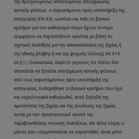
της προηγουμένως απαιτούμενης αποζημίωσης
αστικής φύσεως ο παριστάμενος προς υποστήριξη της
κατηγορίας (ΠΚ 63), ωστόσο και πάλι το βασικό
κριτήριο για τον καθορισμό όσων έχουν έννομο
συμφέρον να παρασταθούν κρίνεται με βάση τις
σχετικές διατάξεις για την αποκατάσταση της ζημίας ή
της ηθικής βλάβης ή και της ψυχικής οδύνης( ΑΚ 914
επ.)
[3]
. Ουσιαστικά, παρά το γεγονός ότι πλέον δεν
απαιτείται να ζητείται αποζημίωση αστικής φύσεως
από τους παρισταμένους προς υποστήριξη της
κατηγορίας, διατηρήθηκε το βασικό κριτήριο που έχει
και νομολογιακά καθιερωθεί, αυτό δηλαδή της
αμεσότητας της ζημίας και της σύνδεσης της ζημίας
αυτής με τον προστατευτικό σκοπό της
παραβιασθείσης ποινικής διατάξεως. Με άλλα λόγια, ο
μόνος που νομιμοποιείται να παρασταθεί, είναι μόνο