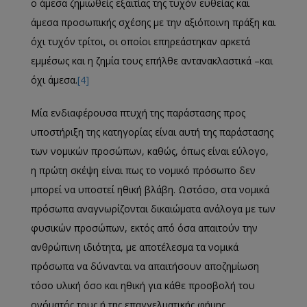
ο άμεσα ζημιωθείς εξαιτίας της τυχόν ευθείας και
άμεσα προσωπικής σχέσης με την αξιόποινη πράξη και
όχι τυχόν τρίτοι, οι οποίοι επηρεάστηκαν αρκετά
εμμέσως και η ζημία τους επήλθε αντανακλαστικά –και
όχι άμεσα.
[4]
Μία ενδιαφέρουσα πτυχή της παράστασης προς
υποστήριξη της κατηγορίας είναι αυτή της παράστασης
των νομικών προσώπων, καθώς, όπως είναι εύλογο,
η πρώτη σκέψη είναι πως το νομικό πρόσωπο δεν
μπορεί να υποστεί ηθική βλάβη. Ωστόσο, στα νομικά
πρόσωπα αναγνωρίζονται δικαιώματα ανάλογα με των
φυσικών προσώπων, εκτός από όσα απαιτούν την
ανθρώπινη ιδιότητα, με αποτέλεσμα τα νομικά
πρόσωπα να δύνανται να απαιτήσουν αποζημίωση
τόσο υλική όσο και ηθική για κάθε προσβολή του
ονόματός τους ή της επαγγελματικής φήμης,