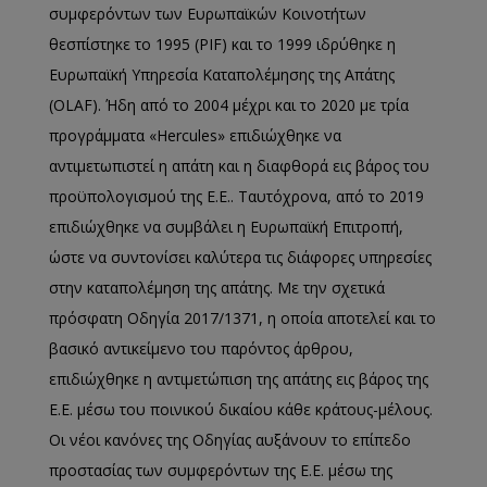
συμφερόντων των Ευρωπαϊκών Κοινοτήτων
θεσπίστηκε το 1995 (PIF) και το 1999 ιδρύθηκε η
Ευρωπαϊκή Υπηρεσία Καταπολέμησης της Απάτης
(OLAF). Ήδη από το 2004 μέχρι και το 2020 με τρία
προγράμματα «Hercules» επιδιώχθηκε να
αντιμετωπιστεί η απάτη και η διαφθορά εις βάρος του
προϋπολογισμού της Ε.Ε.. Ταυτόχρονα, από το 2019
επιδιώχθηκε να συμβάλει η Ευρωπαϊκή Επιτροπή,
ώστε να συντονίσει καλύτερα τις διάφορες υπηρεσίες
στην καταπολέμηση της απάτης. Με την σχετικά
πρόσφατη Οδηγία 2017/1371, η οποία αποτελεί και το
βασικό αντικείμενο του παρόντος άρθρου,
επιδιώχθηκε η αντιμετώπιση της απάτης εις βάρος της
Ε.Ε. μέσω του ποινικού δικαίου κάθε κράτους-μέλους.
Οι νέοι κανόνες της Οδηγίας αυξάνουν το επίπεδο
προστασίας των συμφερόντων της Ε.Ε. μέσω της