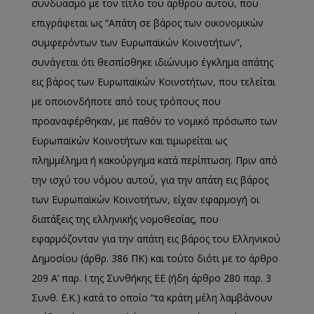
συνδυασμό με τον τίτλο του άρθρου αυτού, που
επιγράφεται ως “Απάτη σε βάρος των οικονομικών
συμφερόντων των Ευρωπαϊκών Κοινοτήτων”,
συνάγεται ότι θεσπίσθηκε ιδιώνυμο έγκλημα απάτης
εις βάρος των Ευρωπαϊκών Κοινοτήτων, που τελείται
με οποιονδήποτε από τους τρόπους που
προαναφέρθηκαν, με παθόν το νομικό πρόσωπο των
Ευρωπαϊκών Κοινοτήτων και τιμωρείται ως
πλημμέλημα ή κακούργημα κατά περίπτωση. Πριν από
την ισχύ του νόμου αυτού, για την απάτη εις βάρος
των Ευρωπαϊκών Κοινοτήτων, είχαν εφαρμογή οι
διατάξεις της ελληνικής νομοθεσίας, που
εφαρμόζονταν για την απάτη εις βάρος του Ελληνικού
Δημοσίου (άρθρ. 386 ΠΚ) και τούτο διότι με το άρθρο
209 Α’ παρ. I της Συνθήκης EE (ήδη άρθρο 280 παρ. 3
Συνθ. Ε.Κ.) κατά το οποίο “τα κράτη μέλη λαμβάνουν