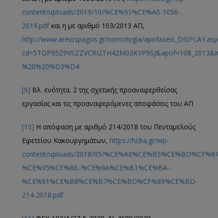
content/uploads/2019/10/%CE%91%CE%A0-1056-
2019.pdf
και η με αριθμό 103/2013 ΑΠ,
http://www.areiospagos.gr/nomologia/apofaseis_DISPLAY.asp
cd=5TQP95Z9VSZZVCRI2TH42M03KYP9SJ&apof=108_201
%20%20%D3%D4
[9]
Βλ. ενότητα. 2 της σχετικής προαναφερθείσας
εργασίας και τις προαναφερόμενες αποφάσεις του ΑΠ
[10]
Η απόφαση με αριθμό 214/2018 του Πενταμελούς
Εφετείου Κακουργημάτων,
https://hcba.gr/wp-
content/uploads/2018/05/%CE%A0%CE%B5%CE%BD%CF%84
%CE%95%CF%86.-%CE%9A%CE%B1%CE%BA.-
%CE%91%CE%B8%CE%B7%CE%BD%CF%89%CE%BD-
214-2018.pdf