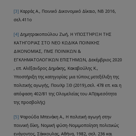
[3]
Καρράς A., Ποινικό Δικονομικό Δίκαιο, ΝΒ 2016,
σελ.411ο
[4]
Δημητρακοπούλου Ζωή, Η ΥΠΟΣΤΉΡΙΞΗ ΤΗΣ
ΚΑΤΗΓΟΡΙΑΣ ΣΤΟ ΝΕΟ ΚΩΔΙΚΑ ΠΟΙΝΙΚΗΣ
ΔΙΚΟΝΟΜΙΑΣ, ΠΜΣ ΠΟΙΝΙΚΩΝ &
ΕΓΚΛΗΜΑΤΟΛΟΓΙΚΩΝ ΕΠΙΣΤΗΜΩΝ, Δεκέμβριος 2020
, επ. Αλέξανδρος Δημάκης, Κακαβούλης Κ.,
Υποστήριξη της κατηγορίας: μια τύποις μετεξέλιξη της
πολιτικής αγωγής, ΠοινΧρ ΞΘ (2019),σελ. 478 επ. και η
απόφαση 402/81 της Ολομελείας του ΑΠ(αμεσότητα
της προσβολής)
[5]
Ψαρούδα Μπενάκη Α., Η πολιτική αγωγή στην
ποινική δίκη, Νομική φύση-Νομιμοποίηση πολιτικώς
ενάγοντος, Σάκκουλας, Αθήνα, 1982, σελ. 236 και