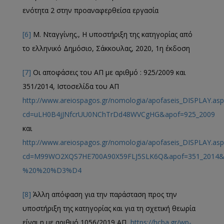
ενότητα 2 στην προαναφερθείσα εργασία
[6]
Μ. Νταγγίνης., Η υποστήριξη της κατηγορίας από
το ελληνικό Δημόσιο, Σάκκουλας, 2020, 1η έκδοση
[7]
Οι αποφάσεις του ΑΠ με αριθμό : 925/2009 και
351/2014, Ιστοσελίδα του ΑΠ
http://www.areiospagos.gr/nomologia/apofaseis_DISPLAY.asp
cd=uLH0B4jJNfcrUU0NChTrDd48WVCgHG&apof=925_2009
και
http://www.areiospagos.gr/nomologia/apofaseis_DISPLAY.asp
cd=M99WO2XQS7HE700A90X59FLJ5SLK6Q&apof=351_20
%20%20%D3%D4
[8]
Άλλη απόφαση για την παράσταση προς την
υποστήριξη της κατηγορίας και για τη σχετική θεωρία
είναι η με αριθμό 1056/2019 ΑΠ,
https://hcba.gr/wp-