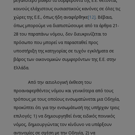
μεγαλύτερο βαθμό τα συμφέροντα της Ε.Ε. θέτοντας
κοινούς ελάχιστους ουσιαστικούς κανόνες σε όλες τις
χώρες της Ε.Ε., όπως ήδη αναφέρθηκε
[12]
. Βέβαια,
όπως μπορούμε να διαπιστώσουμε από τα άρθρα 21-
28 του παραπάνω νόμου, δεν διευκρινίζεται το
πρόσωπο που μπορεί να παρασταθεί προς
υποστήριξη της κατηγορίας σε τυχόν εγκλήματα σε
βάρος των οικονομικών συμφερόντων της Ε.Ε. στην
Ελλάδα.
Από την αιτιολογική έκθεση του
προαναφερθέντος νόμου και γενικότερα από τους
τρόπους με τους οποίους ενσωματώνεται μια Οδηγία,
προκύπτει ότι για την ενσωμάτωσή της υπήρχαν τρεις
επιλογές: 1) να δημιουργηθεί ένας ειδικός ποινικός
νόμος, δημιουργώντας τον κίνδυνο να υπάρξουν
αντινομίες σε σχέση με την Οδηγία, 2) να