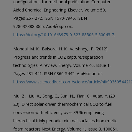
configurations for methanol purification. Computer
Aided Chemical Engineering. Elsevier, Volume 50,
Pages 267-272, ISSN 1570-7946, ISBN
9780323885065. Διαθέσιμο σε:
https://doi.org/10.1016/B978-0-323-88506-5.50043-7
.
Mondal, M. K., Balsora, H. K., Varshney, P. (2012).
Progress and trends in CO2 capture/separation
technologies: A review
.
Energy. Volume 46, Issue 1.
Pages 431-441. ISSN 0360-5442. Διαθέσιμο σε:
https://www.sciencedirect.com/science/article/pii/S03605442
Mu, Ζ., Liu, X., Song, C., Sun, N., Tian, C., Xuan, Y. (20
23). Direct solar-driven thermochemical CO2-to-fuel
conversion with efficiency over 39 % employing
hierarchical triply periodic minimal surfaces biomimetic
foam reactors.Next Energy, Volume 1, Issue 3. 100051.