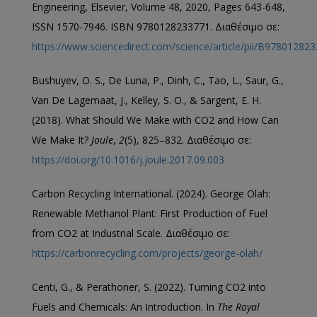
Engineering, Elsevier, Volume 48, 2020, Pages 643-648,
ISSN 1570-7946. ISBN 9780128233771. Διαθέσιμο σε:
https://www.sciencedirect.com/science/article/pii/B9780128
Bushuyev, O. S., De Luna, P., Dinh, C., Tao, L., Saur, G.,
Van De Lagemaat, J., Kelley, S. O., & Sargent, E. H.
(2018). What Should We Make with CO2 and How Can
We Make It?
Joule
,
2
(5), 825–832. Διαθέσιμο σε:
https://doi.org/10.1016/j.joule.2017.09.003
Carbon Recycling International. (2024). George Olah:
Renewable Methanol Plant: First Production of Fuel
from CO2 at Industrial Scale. Διαθέσιμο σε:
https://carbonrecycling.com/projects/george-olah/
Centi, G., & Perathoner, S. (2022). Turning CO2 into
Fuels and Chemicals: An Introduction. In
The Royal