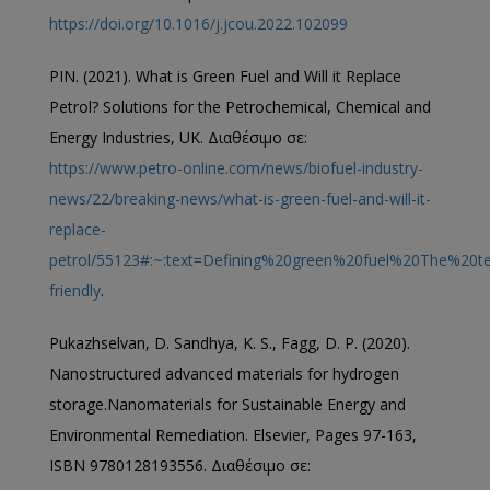
https://doi.org/10.1016/j.jcou.2022.102099
PIN. (2021). What is Green Fuel and Will it Replace
Petrol? Solutions for the Petrochemical, Chemical and
Energy Industries, UK. Διαθέσιμο σε:
https://www.petro-online.com/news/biofuel-industry-
news/22/breaking-news/what-is-green-fuel-and-will-it-
replace-
petrol/55123#:~:text=Defining%20green%20fuel%20The%
friendly
.
Pukazhselvan, D. Sandhya, K. S., Fagg, D. P. (2020).
Nanostructured advanced materials for hydrogen
storage.Nanomaterials for Sustainable Energy and
Environmental Remediation. Elsevier, Pages 97-163,
ISBN 9780128193556. Διαθέσιμο σε: