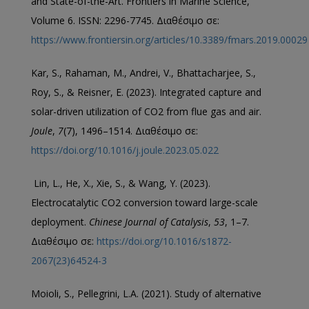
and State-of-the-Art. Frontiers in Marine Science,
Volume 6. ISSN: 2296-7745. Διαθέσιμο σε:
https://www.frontiersin.org/articles/10.3389/fmars.2019.00029
Kar, S., Rahaman, M., Andrei, V., Bhattacharjee, S.,
Roy, S., & Reisner, E. (2023). Integrated capture and
solar-driven utilization of CO2 from flue gas and air.
Joule
,
7
(7), 1496–1514. Διαθέσιμο σε:
https://doi.org/10.1016/j.joule.2023.05.022
Lin, L., He, X., Xie, S., & Wang, Y. (2023).
Electrocatalytic CO2 conversion toward large-scale
deployment.
Chinese Journal of Catalysis
,
53
, 1–7.
Διαθέσιμο σε:
https://doi.org/10.1016/s1872-
2067(23)64524-3
Moioli, S., Pellegrini, L.A. (2021). Study of alternative