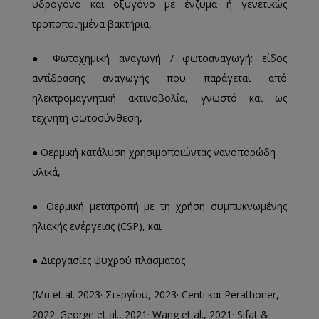
υδρογόνο και οξυγόνο με ένζυμα ή γενετικώς
τροποποιημένα βακτήρια,
● Φωτοχημική αναγωγή / φωτοαναγωγή: είδος
αντίδρασης αναγωγής που παράγεται από
ηλεκτρομαγνητική ακτινοβολία, γνωστό και ως
τεχνητή φωτοσύνθεση,
● Θερμική κατάλυση χρησιμοποιώντας νανοπορώδη
υλικά,
● Θερμική μετατροπή με τη χρήση συμπυκνωμένης
ηλιακής ενέργειας (CSP), και
● Διεργασίες ψυχρού πλάσματος
(Mu et al. 2023· Στεργίου, 2023· Centi και Perathoner,
2022· George et al., 2021· Wang et al., 2021· Sifat &