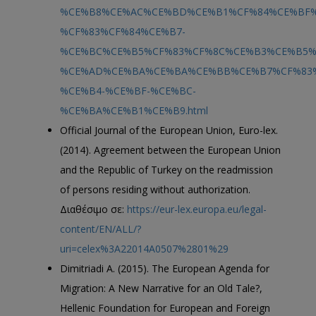
%CE%B8%CE%AC%CE%BD%CE%B1%CF%84%CE%BF%
%CF%83%CF%84%CE%B7-
%CE%BC%CE%B5%CF%83%CF%8C%CE%B3%CE%B5%
%CE%AD%CE%BA%CE%BA%CE%BB%CE%B7%CF%83
%CE%B4-%CE%BF-%CE%BC-
%CE%BA%CE%B1%CE%B9.html
Official Journal of the European Union, Euro-lex.
(2014). Agreement between the European Union
and the Republic of Turkey on the readmission
of persons residing without authorization.
Διαθέσιμο σε:
https://eur-lex.europa.eu/legal-
content/EN/ALL/?
uri=celex%3A22014A0507%2801%29
Dimitriadi Α. (2015). The European Agenda for
Migration: A New Narrative for an Old Tale?,
Hellenic Foundation for European and Foreign