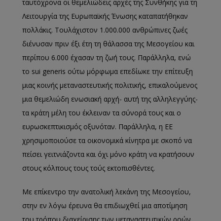
ταυτόχρονα οι θεμελιώδεις αρχές της Συνθήκης για τη
Λειτουργία της Ευρωπαϊκής Ένωσης καταπατήθηκαν
πολλάκις. Τουλάχιστον 1.000.000 ανθρώπινες ζωές
διένυσαν πριν έξι έτη τη θάλασσα της Μεσογείου και
περίπου 6.000 έχασαν τη ζωή τους. Παράλληλα, ενώ
το sui generis ούτω μόρφωμα επεδίωκε την επίτευξη
μιας κοινής μεταναστευτικής πολιτικής, επικαλούμενος
μια θεμελιώδη ενωσιακή αρχή- αυτή της αλληλεγγύης-
τα κράτη μέλη του έκλειναν τα σύνορά τους και ο
ευρωσκεπτικισμός οξυνόταν. Παράλληλα, η ΕΕ
χρησιμοποιούσε τα οικονομικά κίνητρα με σκοπό να
πείσει γειτνιάζοντα και όχι μόνο κράτη να κρατήσουν
στους κόλπους τους τούς εκτοπισθέντες.
Με επίκεντρο την ανατολική λεκάνη της Μεσογείου,
στην εν λόγω έρευνα θα επιδιωχθεί μια αποτίμηση
του τρόπου διαχείρισης των μεταναστευτικών ροών