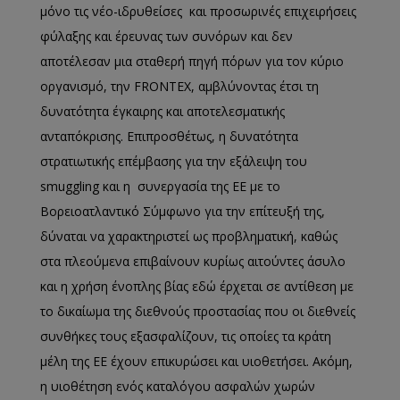
μόνο τις νέο-ιδρυθείσες και προσωρινές επιχειρήσεις
φύλαξης και έρευνας των συνόρων και δεν
αποτέλεσαν μια σταθερή πηγή πόρων για τον κύριο
οργανισμό, την FRONTEX, αμβλύνοντας έτσι τη
δυνατότητα έγκαιρης και αποτελεσματικής
ανταπόκρισης. Επιπροσθέτως, η δυνατότητα
στρατιωτικής επέμβασης για την εξάλειψη του
smuggling και η συνεργασία της ΕΕ με το
Βορειοατλαντικό Σύμφωνο για την επίτευξή της,
δύναται να χαρακτηριστεί ως προβληματική, καθώς
στα πλεούμενα επιβαίνουν κυρίως αιτούντες άσυλο
και η χρήση ένοπλης βίας εδώ έρχεται σε αντίθεση με
το δικαίωμα της διεθνούς προστασίας που οι διεθνείς
συνθήκες τους εξασφαλίζουν, τις οποίες τα κράτη
μέλη της ΕΕ έχουν επικυρώσει και υιοθετήσει. Ακόμη,
η υιοθέτηση ενός καταλόγου ασφαλών χωρών