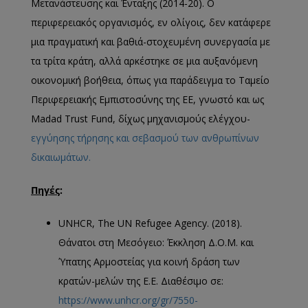
Μετανάστευσης και Ένταξης (2014-20). Ο
περιφερειακός οργανισμός, εν ολίγοις, δεν κατάφερε
μια πραγματική και βαθιά-στοχευμένη συνεργασία με
τα τρίτα κράτη, αλλά αρκέστηκε σε μια αυξανόμενη
οικονομική βοήθεια, όπως για παράδειγμα το Ταμείο
Περιφερειακής Εμπιστοσύνης της ΕΕ, γνωστό και ως
Madad Trust Fund, δίχως μηχανισμούς ελέγχου-
εγγύησης τήρησης και σεβασμού των ανθρωπίνων
δικαιωμάτων.
Πηγές
:
UNHCR, The UN Refugee Agency. (2018).
Θάνατοι στη Μεσόγειο: Έκκληση Δ.Ο.Μ. και
Ύπατης Αρμοστείας για κοινή δράση των
κρατών-μελών της Ε.Ε. Διαθέσιμο σε:
https://www.unhcr.org/gr/7550-