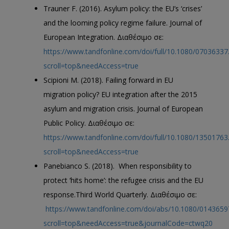
Trauner F. (2016). Asylum policy: the EU’s ‘crises’
and the looming policy regime failure. Journal of
European Integration. Διαθέσιμο σε:
https://www.tandfonline.com/doi/full/10.1080/0703633
scroll=top&needAccess=true
Scipioni M. (2018). Failing forward in EU
migration policy? EU integration after the 2015
asylum and migration crisis. Journal of European
Public Policy. Διαθέσιμο σε:
https://www.tandfonline.com/doi/full/10.1080/1350176
scroll=top&needAccess=true
Panebianco S. (2018). When responsibility to
protect ‘hits home’: the refugee crisis and the EU
response.Third World Quarterly. Διαθέσιμο σε:
https://www.tandfonline.com/doi/abs/10.1080/014365
scroll=top&needAccess=true&journalCode=ctwq20