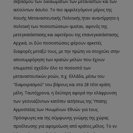
σεβασμού των δικαιωμάτων των μεταναστών και των
αιτούντων άσυλο. Το πιο αμφιλεγόμενο μέρος της
Κοινής Μεταναστευτικής Πολιτικής ήταν αναντίρρητα η
πολιτική των ποσοστώσεων-quotas, αφενός της
μετεγκατάστασης και αφετέρου της επανεγκατάστασης.
Αρχικά, οι δύο ποσοστώσεις φέρουν αρκετές
διαφορές μεταξύ τους, με την πρώτη να στοχεύει στην
αποσυμφόρηση των κρατών μελών που έχουν
επωμιστεί σχεδόν όλο το ποσοστό των
μεταναστευτικών ροών, π.χ. Ελλάδα, μέσω του
“διαμοιρασμού” του βάρους και στα 28 τότε κράτη
μέλη. Ταυτόχρονα, η δεύτερη αφορά την ελάφρυνση
των γειτνιαζόντων κατόπιν αιτήσεως της Ύπατης
Αρμοστείας των Ηνωμένων Εθνών για τους
Πρόσφυγες και της σύμφωνης γνώμης της χώρας
προέλευσης για αφομοίωση από κράτος μέλος. Το εν