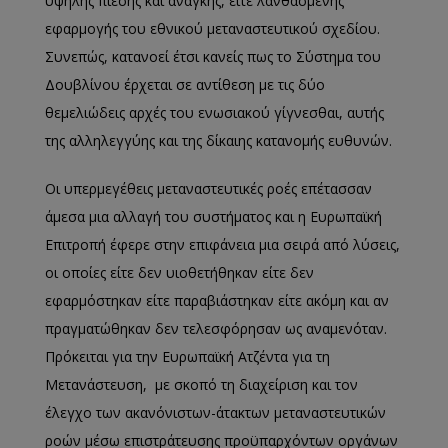
υψηλής πίεσης και ανάγκης, είτε λανθασμένης
εφαρμογής του εθνικού μεταναστευτικού σχεδίου.
Συνεπώς, κατανοεί έτσι κανείς πως το Σύστημα του
Δουβλίνου έρχεται σε αντίθεση με τις δύο
θεμελιώδεις αρχές του ενωσιακού γίγνεσθαι, αυτής
της αλληλεγγύης και της δίκαιης κατανομής ευθυνών.
Οι υπερμεγέθεις μεταναστευτικές ροές επέτασσαν
άμεσα μια αλλαγή του συστήματος και η Ευρωπαϊκή
Επιτροπή έφερε στην επιφάνεια μια σειρά από λύσεις,
οι οποίες είτε δεν υιοθετήθηκαν είτε δεν
εφαρμόστηκαν είτε παραβιάστηκαν είτε ακόμη και αν
πραγματώθηκαν δεν τελεσφόρησαν ως αναμενόταν.
Πρόκειται για την Ευρωπαϊκή Ατζέντα για τη
Μετανάστευση, με σκοπό τη διαχείριση και τον
έλεγχο των ακανόνιστων-άτακτων μεταναστευτικών
ροών μέσω επιστράτευσης προϋπαρχόντων οργάνων