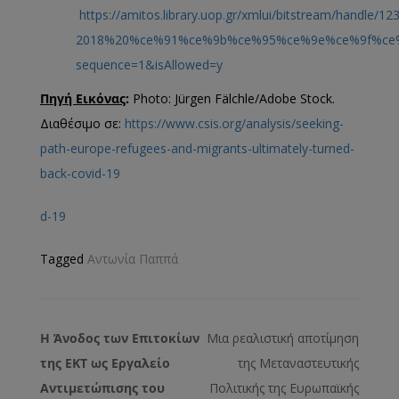
https://amitos.library.uop.gr/xmlui/bitstream/handle/
2018%20%ce%91%ce%9b%ce%95%ce%9e%ce%9f%ce
sequence=1&isAllowed=y
Πηγή Εικόνας
:
Photo: Jürgen Fälchle/Adobe Stock.
Διαθέσιμο σε:
https://www.csis.org/analysis/seeking-
path-europe-refugees-and-migrants-ultimately-turned-
back-covid-19
d-19
Tagged
Αντωνία Παππά
Η Άνοδος των Επιτοκίων
Μια ρεαλιστική αποτίμηση
της ΕΚΤ ως Εργαλείο
της Μεταναστευτικής
Αντιμετώπισης του
Πολιτικής της Ευρωπαϊκής