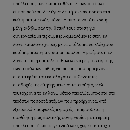
προέλευσης των εκπατρισθέντων, των οποίων η
αίτηση ασύλου δεν έγινε δεκτή, συνάντησε αρκετά
κωλύματα. Αφενός, μόνο 15 από τα 28 τότε κράτη
μέλη εκδήλωσαν την θετική τους στάση για
συνεργασία με τις συμπεριλαμβανόμενες στον εν
λόγω κατάλογο χώρες, με τα υπόλοιπα να ελέγχουν
κατά περίπτωση την αίτηση ασύλου. Αφετέρου, η εν
λόγω τακτική αποτελεί πιθανόν ένα μέτρο διάκρισης
των αιτούντων καθώς για αυτούς που προέρχονται
από τα κράτη του καταλόγου οι πιθανότητες
αποδοχής της αίτησης μειώνονται αισθητά, ενώ
ταυτόχρονα το εν λόγω μέτρο παραλύει μπροστά στα
τεράστια ποσοστά ατόμων που προέρχονται από
εξαιρετικά επισφαλείς περιοχές. Επιπρόσθετα, η
υιοθέτηση μιας πολιτικής συνεργασίας με τα κράτη
προέλευσης ή και τις γειτνιάζοντες χώρες με στόχο