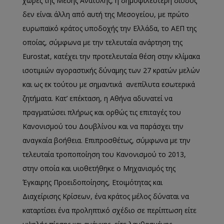
χώρες της Μέσης Ανατολής, η δημοφιλέστερη δίοδος
δεν είναι άλλη από αυτή της Μεσογείου, με πρώτο
ευρωπαϊκό κράτος υποδοχής την Ελλάδα, το ΑΕΠ της
οποίας, σύμφωνα με την τελευταία ανάρτηση της
Eurostat, κατέχει την προτελευταία θέση στην κλίμακα
ισοτιμιών αγοραστικής δύναμης των 27 κρατών μελών
και ως εκ τούτου με σημαντικά ανεπίλυτα εσωτερικά
ζητήματα. Κατ’ επέκταση, η Αθήνα αδυνατεί να
πραγματώσει πλήρως και ορθώς τις επιταγές του
Κανονισμού του Δουβλίνου και να παράσχει την
αναγκαία βοήθεια. Επιπροσθέτως, σύμφωνα με την
τελευταία τροποποίηση του Κανονισμού το 2013,
στην οποία και υιοθετήθηκε ο Μηχανισμός της
Έγκαιρης Προειδοποίησης, Ετοιμότητας και
Διαχείρισης Κρίσεων, ένα κράτος μέλος δύναται να
καταρτίσει ένα προληπτικό σχέδιο σε περίπτωση είτε