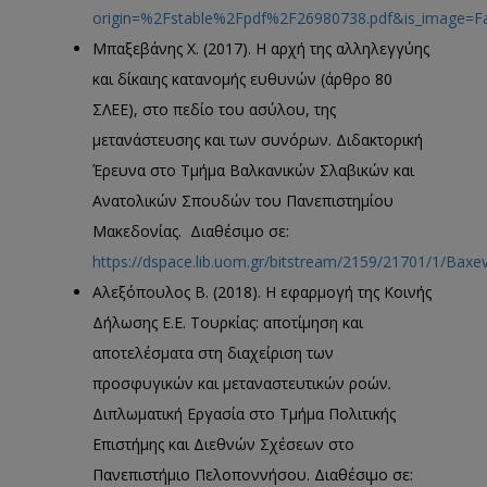
origin=%2Fstable%2Fpdf%2F26980738.pdf&is_image=Fa
Μπαξεβάνης Χ. (2017). Η αρχή της αλληλεγγύης
και δίκαιης κατανομής ευθυνών (άρθρο 80
ΣΛΕΕ), στο πεδίο του ασύλου, της
μετανάστευσης και των συνόρων. Διδακτορική
Έρευνα στο Τμήμα Βαλκανικών Σλαβικών και
Ανατολικών Σπουδών του Πανεπιστημίου
Μακεδονίας. Διαθέσιμο σε:
https://dspace.lib.uom.gr/bitstream/2159/21701/1/Bax
Αλεξόπουλος Β. (2018). Η εφαρμογή της Κοινής
Δήλωσης Ε.Ε. Τουρκίας: αποτίμηση και
αποτελέσματα στη διαχείριση των
προσφυγικών και μεταναστευτικών ροών
.
Διπλωματική Εργασία στο Τμήμα Πολιτικής
Επιστήμης και Διεθνών Σχέσεων στο
Πανεπιστήμιο Πελοποννήσου. Διαθέσιμο σε: