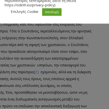
περισσότερες λεπτομέρειες δείτε τη σείδα
https://odeth.eu/privacy-policy)
Επιλογές Cookie
Αποδοχή
σική βοήθεια, η Ρωσία αλλά και οι υπόλοιπες Δυνάμεις
ή επέμβαση, κάτι που οφειλόταν στις ενέργειες του
στρια. Τότε ο Σουλτάνος, εκμεταλλευόμενος την αρνητική
 ενέργειες στην Κωνσταντινούπολη, στον Ελλαδικό
λιστα πέρα από τη σφαγή των χριστιανών, ο Σουλτάνος
ς που προκάλεσε αποτροπιασμό τόσο στον τσάρο, όσο
 Σουλτάνο την ανοικοδόμηση των κατεστραμμένων
τασίας των χριστιανών υπηκόων, την επαναφορά του
λάντη στις παρίστριες
[1]
ηγεμονίες, αλλά και τη διάκριση
ασης. Αυτούς τους όρους, τους οποίους αρχικά η
κοίνωσε στις υπόλοιπες Δυνάμεις, οι οποίες
λής. Έτσι, προσπάθησαν να μεσολαβήσουν, ώστε να μη
ίνεται ένας διπλωματικός ανταγωνισμός μεταξύ του
ν πρώτο να επιδιώκει την αποκλειστική διεξαγωγή των