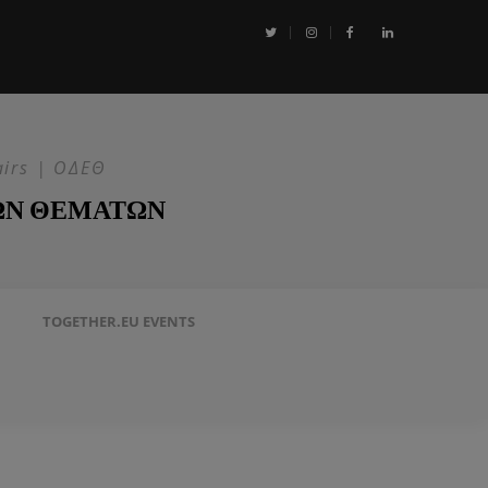
αι η Επιχείρηση ASPIDES: Η ΕΕ στην ασφάλεια της Ερυθράς Θάλασσα
airs | ΟΔΕΘ
ΩΝ ΘΕΜΑΤΩΝ
TOGETHER.EU EVENTS