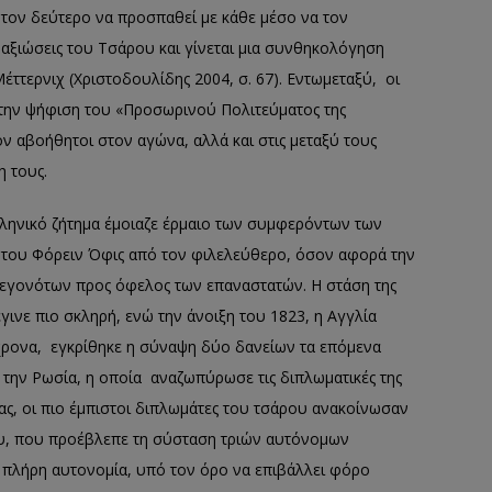
τον δεύτερο να προσπαθεί με κάθε μέσο να τον
ς αξιώσεις του Τσάρου και γίνεται μια συνθηκολόγηση
έττερνιχ (Χριστοδουλίδης 2004, σ. 67). Εντωμεταξύ, οι
 την ψήφιση του «Προσωρινού Πολιτεύματος της
ν αβοήθητοι στον αγώνα, αλλά και στις μεταξύ τους
η τους.
ελληνικό ζήτημα έμοιαζε έρμαιο των συμφερόντων των
του Φόρειν Όφις από τον φιλελεύθερο, όσον αφορά την
 γεγονότων προς όφελος των επαναστατών. Η στάση της
ινε πιο σκληρή, ενώ την άνοιξη του 1823, η Αγγλία
χρονα, εγκρίθηκε η σύναψη δύο δανείων τα επόμενα
ν την Ρωσία, η οποία αναζωπύρωσε τις διπλωματικές της
ας, οι πιο έμπιστοι διπλωμάτες του τσάρου ανακοίνωσαν
ου, που προέβλεπε τη σύσταση τριών αυτόνομων
 πλήρη αυτονομία, υπό τον όρο να επιβάλλει φόρο