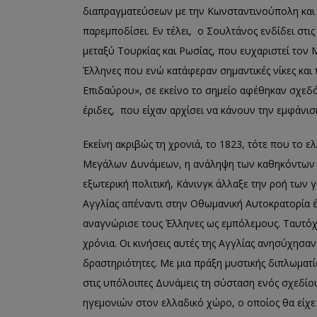
διαπραγματεύσεων με την Κωνσταντινούπολη και 
παρεμποδίσει. Εν τέλει, ο Σουλτάνος ενδίδει στι
μεταξύ Τουρκίας και Ρωσίας, που ευχαριστεί τον Μ
Έλληνες που ενώ κατάφεραν σημαντικές νίκες και
Επιδαύρου», σε εκείνο το σημείο αφέθηκαν σχεδό
έριδες, που είχαν αρχίσει να κάνουν την εμφάνισ
Εκείνη ακριβώς τη χρονιά, το 1823, τότε που το 
Μεγάλων Δυνάμεων, η ανάληψη των καθηκόντων 
εξωτερική πολιτική, Κάνινγκ άλλαξε την ροή των
Αγγλίας απέναντι στην Οθωμανική Αυτοκρατορία έγ
αναγνώρισε τους Έλληνες ως εμπόλεμους. Ταυτό
χρόνια. Οι κινήσεις αυτές της Αγγλίας ανησύχησα
δραστηριότητες. Με μια πράξη μυστικής διπλωματί
στις υπόλοιπες Δυνάμεις τη σύσταση ενός σχεδί
ηγεμονιών στον ελλαδικό χώρο, ο οποίος θα είχε