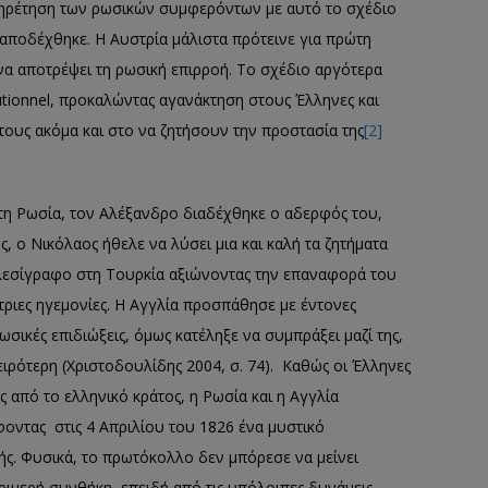
πηρέτηση των ρωσικών συμφερόντων με αυτό το σχέδιο
 αποδέχθηκε. Η Αυστρία μάλιστα πρότεινε για πρώτη
να αποτρέψει τη ρωσική επιρροή. Το σχέδιο αργότερα
utionnel, προκαλώντας αγανάκτηση στους Έλληνες και
τους ακόμα και στο να ζητήσουν την προστασία της
[2]
τη Ρωσία, τον Αλέξανδρο διαδέχθηκε ο αδερφός του,
, ο Νικόλαος ήθελε να λύσει μια και καλή τα ζητήματα
τελεσίγραφο στη Τουρκία αξιώνοντας την επαναφορά του
τριες ηγεμονίες. Η Αγγλία προσπάθησε με έντονες
ωσικές επιδιώξεις, όμως κατέληξε να συμπράξει μαζί της,
ειρότερη (Χριστοδουλίδης 2004, σ. 74). Καθώς οι Έλληνες
 από το ελληνικό κράτος, η Ρωσία και η Αγγλία
οντας στις 4 Απριλίου του 1826 ένα μυστικό
ής. Φυσικά, το πρωτόκολλο δεν μπόρεσε να μείνει
ριμερή συνθήκη, επειδή από τις υπόλοιπες δυνάμεις