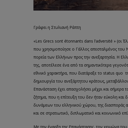
Γράφει η Στυλιανή Ράπτη
«Les Grecs sont étonnants dans l’adversité » (οι 
που χρησιμοποίησε ο Γάλλος απεσταλμένος του Ν
πορεία των Ελλήνων προς την ανεξαρτησία. Η Ελ
της, αποτέλεσε ένα από τα σημαντικότερα γεγονό
εθνικό χαρακτήρα, που διατάραξε το status quo 
δημιουργία του ανεξάρτητου κράτους, μεταβάλλον
Επανάσταση έχει απασχολήσει μέχρι και σήμερα τ
ζήτημα, που η επίτευξη του δεν ήταν εύκολη και δ
δυνάμεων του ελληνικού χώρου, της διασποράς 
και σε στρατιωτικό, διπλωματικό και κοινωνικό επ
Με την έναρξη της Επανάστασης, τον χειμώνα του