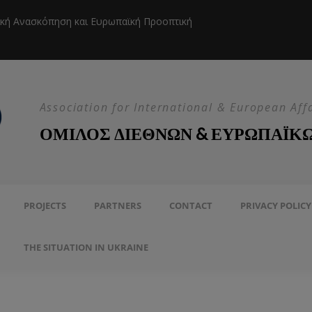
ική Ανασκόπηση και Ευρωπαϊκή Προοπτική
Η EEAS κ
Association for International & European Aff
ΟΜΙΛΟΣ ΔΙΕΘΝΩΝ & ΕΥΡΩΠΑΪΚ
PROJECTS
PARTNERS
CONTACT
PRIVACY POLICY
THE SITUATION IN UKRAINE