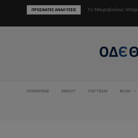
ην Προστασία του Πληθυσμού από το
Το Μαυροβούνιο: Ιστορ
ΠΡΌΣΦΑΤΕΣ ΑΝΑΛΎΣΕΙΣ
HOMEPAGE
ABOUT
THE TEAM
BLOG