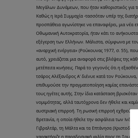
Μεγάλων Δυνάμεων, που ήταν καθοριστικός για τη
Καθώς η Ιερά Συμμαχία
τασσόταν υπέρ της διατή
προσπάθεια αγωνίστηκε να επαναφέρει, μια νέα 
Οθωμανική Αυτοκρατορία, ήταν κάτι το ανήκουστο
εξέγερση των Ελλήνων. Μάλιστα, σύμφωνα με τον
«αναρχική ενέργεια» (Ρούκουνας 1977, σ. 55), πο
αυτό, χρειάζεται μια αναφορά στις βλέψεις της κά
μετέπειτα κινήσεις. Παρά το γεγονός ότι η εξασθ
τσάρος Αλέξανδρος Α’ διένυε κατά τον Ρούκουνα,
επιθυμούσε την πραγματοποίηση καμίας επανάστασ
τους ηγέτες αυτής. Στην ίδια κατάσταση βρισκόταν
νομιμότητας, αλλά ταυτόχρονα δεν ήθελε και καμί
αυστριακή επιρροή. Τη ρωσική επιρροή εχθρεύον
Βρετανία, η οποία ήθελε την ασφάλεια των Ινδιών,
Γιβραλτάρ, τη Μάλτα και τα Επτάνησα (Χριστοδουλί
χαρακτήριζε η παραδοσιακή φιλία προς τη Τουρκί