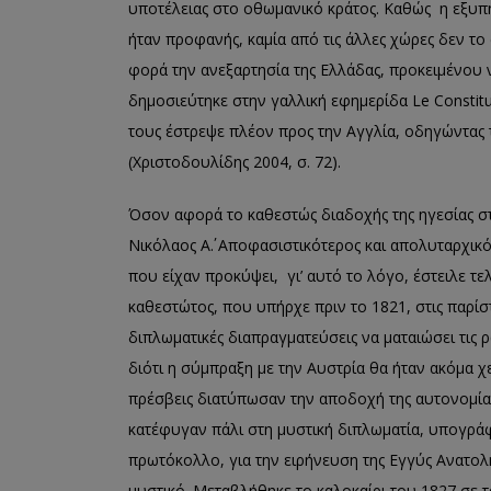
υποτέλειας στο οθωμανικό κράτος. Καθώς η εξυ
ήταν προφανής, καμία από τις άλλες χώρες δεν το
φορά την ανεξαρτησία της Ελλάδας, προκειμένου 
δημοσιεύτηκε στην γαλλική εφημερίδα Le Constit
τους έστρεψε πλέον προς την Αγγλία, οδηγώντας 
(Χριστοδουλίδης 2004, σ. 72).
Όσον αφορά το καθεστώς διαδοχής της ηγεσίας σ
Νικόλαος Α΄. Αποφασιστικότερος και απολυταρχικός
που είχαν προκύψει, γι’ αυτό το λόγο, έστειλε 
καθεστώτος, που υπήρχε πριν το 1821, στις παρίσ
διπλωματικές διαπραγματεύσεις να ματαιώσει τις ρ
διότι η σύμπραξη με την Αυστρία θα ήταν ακόμα χ
πρέσβεις διατύπωσαν την αποδοχή της αυτονομίας
κατέφυγαν πάλι στη μυστική διπλωματία, υπογράφ
πρωτόκολλο, για την ειρήνευση της Εγγύς Ανατολ
μυστικό. Μεταβλήθηκε το καλοκαίρι του 1827 σε τ