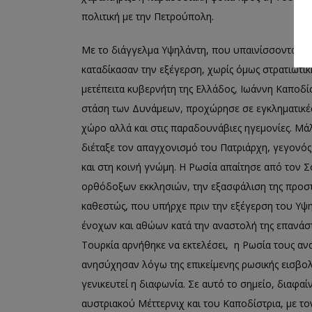
πολιτική με την Πετρούπολη.
Με το διάγγελμα Υψηλάντη, που υπαινίσσονταν ρω
καταδίκασαν την εξέγερση, χωρίς όμως στρατιωτικ
μετέπειτα κυβερνήτη της Ελλάδος, Ιωάννη Καποδί
στάση των Δυνάμεων, προχώρησε σε εγκληματικές
χώρο αλλά και στις παραδουνάβιες ηγεμονίες. Μά
διέταξε τον απαγχονισμό του Πατριάρχη, γεγονό
και στη κοινή γνώμη. Η Ρωσία απαίτησε από τον
ορθόδοξων εκκλησιών, την εξασφάλιση της προσ
καθεστώς, που υπήρχε πριν την εξέγερση του Υψη
ένοχων και αθώων κατά την αναστολή της επανάστ
Τουρκία αρνήθηκε να εκτελέσει, η Ρωσία τους ανα
ανησύχησαν λόγω της επικείμενης ρωσικής εισβο
γενικευτεί η διαφωνία. Σε αυτό το σημείο, διαφα
αυστριακού Μέττερνιχ και του Καποδίστρια, με το