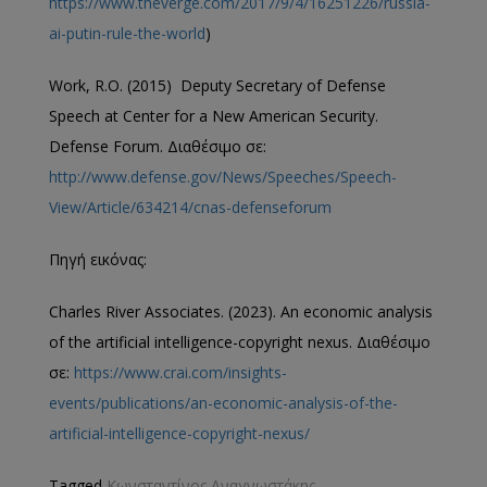
https://www.theverge.com/2017/9/4/16251226/russia-
ai-putin-rule-the-world
)
Work, R.O. (2015) Deputy Secretary of Defense
Speech at Center for a New American Security.
Defense Forum. Διαθέσιμο σε:
http://www.defense.gov/News/Speeches/Speech-
View/Article/634214/cnas-defenseforum
Πηγή εικόνας:
Charles River Associates. (2023). An economic analysis
of the artificial intelligence-copyright nexus. Διαθέσιμο
σε:
https://www.crai.com/insights-
events/publications/an-economic-analysis-of-the-
artificial-intelligence-copyright-nexus/
Tagged
Κωνσταντίνος Αναγνωστάκης