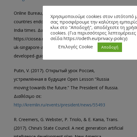
Online Bureau, (2023). US, UK, Singapore and major
Χρησιμοποιούμε cookies στον ιστότοπό μ
countries endorse new UK-developed guidelines on AI.
σας προσφέρουμε την καλύτερη εμπειρία
κλικ στο "Αποδοχή", αποδέχεστε τη χρή
India times. Διαθέσιμο σε:
cookies. (Για περισσότερες λεπτομέρειες 
σείδα https://odeth.eu/privacy-policy)
https://ciosea.economictimes.indiatimes.com/news/security/u
Επιλογές Cookie
uk-singapore-and-major-countries-endorse-new-uk-
Αποδοχή
developed-guidelines-on-ai-cyber-security/105547017
Putin, V. (2017). Открытый урок Россия,
устремлённая в будущее Open Lesson “Russia
moving towards the future.” The President of Russia.
Διαθέσιμο σε:
http://kremlin.ru/events/president/news/55493
R. Creemers, G. Webster, P. Triolo, & E. Kania, Trans.
(2017). China’s State Council. A next generation artificial
intelligence development plan. New America