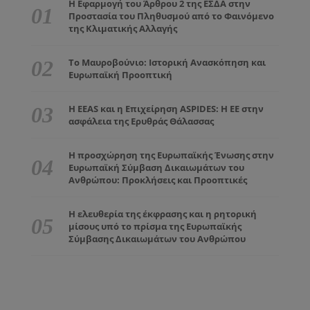
Η Εφαρμογή του Άρθρου 2 της ΕΣΔΑ στην
Προστασία του Πληθυσμού από το Φαινόμενο
της Κλιματικής Αλλαγής
Το Μαυροβούνιο: Ιστορική Ανασκόπηση και
Ευρωπαϊκή Προοπτική
Η EEAS και η Επιχείρηση ASPIDES: Η ΕΕ στην
ασφάλεια της Ερυθράς Θάλασσας
Η προσχώρηση της Ευρωπαϊκής Ένωσης στην
Ευρωπαϊκή Σύμβαση Δικαιωμάτων του
Ανθρώπου: Προκλήσεις και Προοπτικές
Η ελευθερία της έκφρασης και η ρητορική
μίσους υπό το πρίσμα της Ευρωπαϊκής
Σύμβασης Δικαιωμάτων του Ανθρώπου