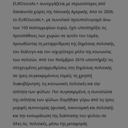
EUROsociAL+ συνεργάζεται με περισσότερες από
δεκαεννέα χώρες της Λατινικής Αμερικής. Απο το 2006,
το EUROsociAL+, με συνολικό προϋπολογισμό άνω
των 100 εκατομμυρίων ευρώ, έχει υποστηρίξει τις
προσπάθειες των χωρών σε αυτόν τον τομέα,
προωθώντας τη μεταρρύθμιση της δημόσιας πολιτικής,
τον διάλογο και τον ισχυρότερο ρόλο της κοινωνίας
των πολιτών. Από τον Νοέμβριο 2016 υποστήριξε τις
στοχευμένες μεταρρυθμίσεις στη δημόσιας πολιτικής
σε τρεις συγκεκριμένους τομείς: τη χρηστή
διακυβέρνηση, τις κοινωνικές πολιτικές και την
ισότητα των φύλων. Πιο συγκεκριμένα, η συνιστώσα
της ισότητας των φύλων δομήθηκε γύρω από τις τρεις
μορφές αυτονομίας (φυσική, οικονομική και πολιτική)
και την ενσωμάτωση της διάστασης του φύλου σε
όλες τις πολιτικές, μέσω της μεταφοράς