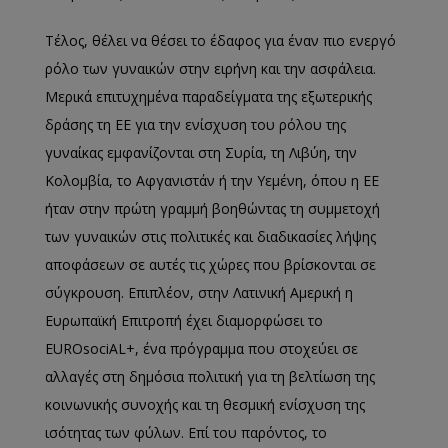
Τέλος, θέλει να θέσει το έδαφος για έναν πιο ενεργό
ρόλο των γυναικών στην ειρήνη και την ασφάλεια.
Μερικά επιτυχημένα παραδείγματα της εξωτερικής
δράσης τη ΕΕ για την ενίσχυση του ρόλου της
γυναίκας εμφανίζονται στη Συρία, τη Λιβύη, την
Κολομβία, το Αφγανιστάν ή την Υεμένη, όπου η ΕΕ
ήταν στην πρώτη γραμμή βοηθώντας τη συμμετοχή
των γυναικών στις πολιτικές και διαδικασίες λήψης
αποφάσεων σε αυτές τις χώρες που βρίσκονται σε
σύγκρουση. Επιπλέον, στην Λατινική Αμερική η
Ευρωπαϊκή Επιτροπή έχει διαμορφώσει το
EUROsociAL+, ένα πρόγραμμα που στοχεύει σε
αλλαγές στη δημόσια πολιτική για τη βελτίωση της
κοινωνικής συνοχής και τη θεσμική ενίσχυση της
ισότητας των φύλων. Επί του παρόντος, το