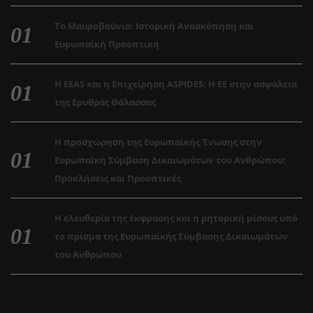
Το Μαυροβούνιο: Ιστορική Ανασκόπηση και
Ευρωπαϊκή Προοπτική
Η EEAS και η Επιχείρηση ASPIDES: Η ΕΕ στην ασφάλεια
της Ερυθράς Θάλασσας
Η προσχώρηση της Ευρωπαϊκής Ένωσης στην
Ευρωπαϊκή Σύμβαση Δικαιωμάτων του Ανθρώπου:
Προκλήσεις και Προοπτικές
Η ελευθερία της έκφρασης και η ρητορική μίσους υπό
το πρίσμα της Ευρωπαϊκής Σύμβασης Δικαιωμάτων
του Ανθρώπου