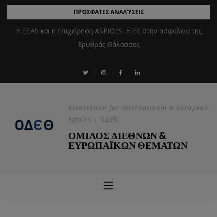
ΠΡΌΣΦΑΤΕΣ ΑΝΑΛΎΣΕΙΣ
Η EEAS και η Επιχείρηση ASPIDES: Η ΕΕ στην ασφάλεια της
Ερυθράς Θάλασσας
Association for International & European
Affairs | ΟΔΕΘ
ΟΜΙΛΟΣ ΔΙΕΘΝΩΝ &
ΕΥΡΩΠΑΪΚΩΝ ΘΕΜΑΤΩΝ