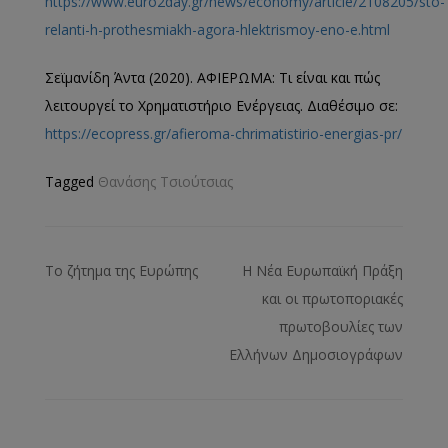
https://www.euro2day.gr/news/economy/article/2108205/sto-
relanti-h-prothesmiakh-agora-hlektrismoy-eno-e.html
Σεϊμανίδη Άντα (2020). ΑΦΙΕΡΩΜΑ: Τι είναι και πώς
λειτουργεί το Χρηματιστήριο Ενέργειας. Διαθέσιμο σε:
https://ecopress.gr/afieroma-chrimatistirio-energias-pr/
Tagged
Θανάσης Τσιούτσιας
Το ζήτημα της Ευρώπης
Η Νέα Ευρωπαϊκή Πράξη
και οι πρωτοποριακές
πρωτοβουλίες των
Ελλήνων Δημοσιογράφων