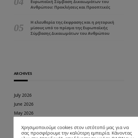
Ευρωπαϊκή Σύμβαση Δικαιωμάτων του
Ανθρώπου: Προκλήσεις και Προοπτικές
Η ελευθερία της έκφρασης και η ρητορική
μίσους υπό το πρίσμα της Ευρωπαϊκής
Σύμβασης Δικαιωμάτων του Ανθρώπου
ARCHIVES
July 2026
June 2026
May 2026
April 2026
Χρησιμοποιούμε cookies στον ιστότοπό μας για να
March 2026
σας προσφέρουμε την καλύτερη εμπειρία. Κάνοντας