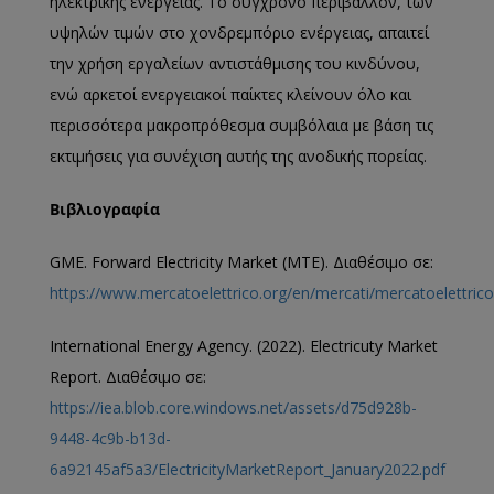
ηλεκτρικής ενέργειας. Το σύγχρονο περιβάλλον, των
υψηλών τιμών στο χονδρεμπόριο ενέργειας, απαιτεί
την χρήση εργαλείων αντιστάθμισης του κινδύνου,
ενώ αρκετοί ενεργειακοί παίκτες κλείνουν όλο και
περισσότερα μακροπρόθεσμα συμβόλαια με βάση τις
εκτιμήσεις για συνέχιση αυτής της ανοδικής πορείας.
Βιβλιογραφία
GME. Forward Electricity Market (MTE). Διαθέσιμο σε:
https://www.mercatoelettrico.org/en/mercati/mercatoelettric
International Energy Agency. (2022). Electricuty Market
Report. Διαθέσιμο σε:
https://iea.blob.core.windows.net/assets/d75d928b-
9448-4c9b-b13d-
6a92145af5a3/ElectricityMarketReport_January2022.pdf