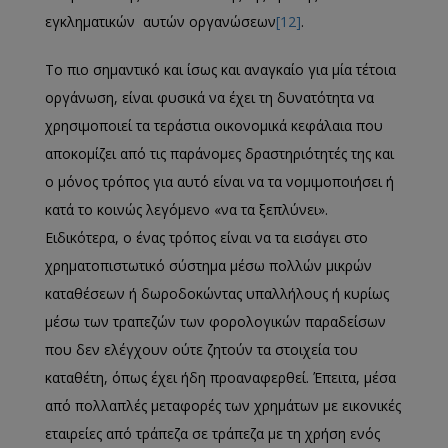
εγκληματικών αυτών οργανώσεων
[12]
.
Το πιο σημαντικό και ίσως και αναγκαίο για μία τέτοια
οργάνωση, είναι φυσικά να έχει τη δυνατότητα να
χρησιμοποιεί τα τεράστια οικονομικά κεφάλαια που
αποκομίζει από τις παράνομες δραστηριότητές της και
ο μόνος τρόπος για αυτό είναι να τα νομιμοποιήσει ή
κατά το κοινώς λεγόμενο «να τα ξεπλύνει».
Ειδικότερα, ο ένας τρόπος είναι να τα εισάγει στο
χρηματοπιστωτικό σύστημα μέσω πολλών μικρών
καταθέσεων ή δωροδοκώντας υπαλλήλους ή κυρίως
μέσω των τραπεζών των φορολογικών παραδείσων
που δεν ελέγχουν ούτε ζητούν τα στοιχεία του
καταθέτη, όπως έχει ήδη προαναφερθεί. Έπειτα, μέσα
από πολλαπλές μεταφορές των χρημάτων με εικονικές
εταιρείες από τράπεζα σε τράπεζα με τη χρήση ενός