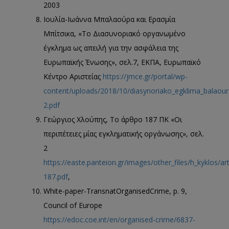
2003
Ιουλία-Ιωάννα Μπαλαούρα και Ερασμία
Μπίτσικα, «Το Διασυνοριακό οργανωμένο
έγκλημα ως απειλή για την ασφάλεια της
Ευρωπαϊκής Ένωσης», σελ.7, ΕΚΠΑ, Ευρωπαϊκό
Κέντρο Αριστείας
https://jmce.gr/portal/wp-
content/uploads/2018/10/diasynoriako_egklima_balaoura
2.pdf
Γεώργιος Χλούπης, Το άρθρο 187 ΠΚ «Οι
περιπέτειες μίας εγκληματικής οργάνωσης», σελ.
2
https://easte.panteion.gr/images/other_files/h_kyklos/art
187.pdf
,
White-paper-TransnatOrganisedCrime, p. 9,
Council of Europe
https://edoc.coe.int/en/organised-crime/6837-