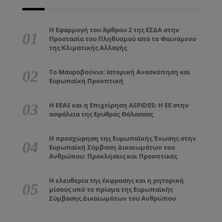
Η Εφαρμογή του Άρθρου 2 της ΕΣΔΑ στην
Προστασία του Πληθυσμού από το Φαινόμενο
της Κλιματικής Αλλαγής
Το Μαυροβούνιο: Ιστορική Ανασκόπηση και
Ευρωπαϊκή Προοπτική
Η EEAS και η Επιχείρηση ASPIDES: Η ΕΕ στην
ασφάλεια της Ερυθράς Θάλασσας
Η προσχώρηση της Ευρωπαϊκής Ένωσης στην
Ευρωπαϊκή Σύμβαση Δικαιωμάτων του
Ανθρώπου: Προκλήσεις και Προοπτικές
Η ελευθερία της έκφρασης και η ρητορική
μίσους υπό το πρίσμα της Ευρωπαϊκής
Σύμβασης Δικαιωμάτων του Ανθρώπου