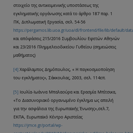
στοιχείο της αντικειμενικής υποστάσεως της
εγκληματικής οργάνωσης κατά το άρθρο 187 παρ. 1
ΠΚ, Διπλωματική Εργασία, σελ. 54-56
https://pergamos.lib.uoa.gr/uoa/dl/frontend/file/lib/default/da
και απόφάσεις 215/2016 Συμβουλίου Εφετών Αθηνών
και 23/2016 Πλημμελειοδικείου Γυθείου (σημειώσεις
μαθήματος)
[4]
Χαράλαμπος Δημόπουλος, « Η παγκοσμιοποίηση
του εγκλήματος», Σάκκουλας, 2003, σελ. 114επ.
[5]
Ιουλία-Ιωάννα Μπαλαούρα και Ερασμία Μπίτσικα,
«Το Διασυνοριακό οργανωμένο έγκλημα ως απειλή
για την ασφάλεια της Ευρωπαϊκής Ένωσης»,σελ.7,
ΕΚΠΑ, Ευρωπαϊκό Κέντρο Αριστείας
https://jmce.gr/portal/wp-