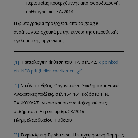
περιουσίας προερχόμενης από φοροδιαφυγή,
αρθρογραφία, ΞΔ/2014
Η φωτογραφία προέρχεται από το google
αναζητώντας σχετικά με την έννοια της υπερεθνικής
εγκληματικής οργάνωσης
[1]
Η αιτιολογική έκθεση του ΠΚ, σελ. 42,
k-poinkod-
eis-NEO.pdf (hellenicparliament.gr)
[2]
Νικόλαος Λίβος, Οργανωμένο Έγκλημα και Ειδικές
Ανακριτικές πράξεις, σελ 154-161 εκδόσεις Π.Ν.
ΣΑΚΚΟΥΛΑΣ, Δίκαιο και οικονομία(σημειώσεις
μαθήματος) + η υπ’ αριθμ. 23/2016
Πλημμελειοδικείου Γυθείου
[3]
Σοφία-Αρετή Σφρίντζερη, Η επιχειρησιακή δομή ως