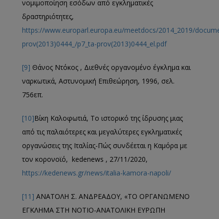
νομιμοποίηση εσόδων από εγκληματικές
δραστηριότητες,
https://www.europarl.europa.eu/meetdocs/2014_2019/documen
prov(2013)0444_/p7_ta-prov(2013)0444_el.pdf
[9]
Θάνος Ντόκος , Διεθνές οργανομένο έγκλημα και
ναρκωτικά, Αστυνομική Επιθεώρηση, 1996, σελ.
756επ.
[10]
Βίκη Καλοφωτιά, Το ιστορικό της ίδρυσης μιας
από τις παλαιότερες και μεγαλύτερες εγκληματικές
οργανώσεις της Ιταλίας-Πώς συνδέεται η Καμόρα με
τον κορονοϊό, kedenews , 27/11/2020,
https://kedenews.gr/news/italia-kamora-napoli/
[11]
ΑΝΑΤΟΛΗ Σ. ΑΝΔΡΕΑΔΟΥ, «ΤΟ ΟΡΓΑΝΩΜΕΝΟ
ΕΓΚΛΗΜΑ ΣΤΗ ΝΟΤΙΟ-ΑΝΑΤΟΛΙΚΗ ΕΥΡΩΠΗ