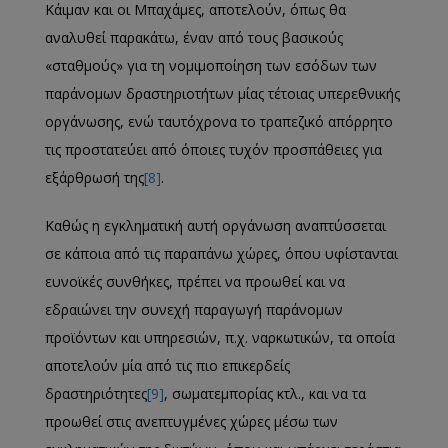
Κάιμαν και οι Μπαχάμες, αποτελούν, όπως θα
αναλυθεί παρακάτω, έναν από τους βασικούς
«σταθμούς» για τη νομιμοποίηση των εσόδων των
παράνομων δραστηριοτήτων μίας τέτοιας υπερεθνικής
οργάνωσης, ενώ ταυτόχρονα το τραπεζικό απόρρητο
τις προστατεύει από όποιες τυχόν προσπάθειες για
εξάρθρωσή της
[8]
.
Καθώς η εγκληματική αυτή οργάνωση αναπτύσσεται
σε κάποια από τις παραπάνω χώρες, όπου υφίστανται
ευνοϊκές συνθήκες, πρέπει να προωθεί και να
εδραιώνει την συνεχή παραγωγή παράνομων
προϊόντων και υπηρεσιών, π.χ. ναρκωτικών, τα οποία
αποτελούν μία από τις πιο επικερδείς
δραστηριότητες
[9]
, σωματεμπορίας κτλ., και να τα
προωθεί στις ανεπτυγμένες χώρες μέσω των