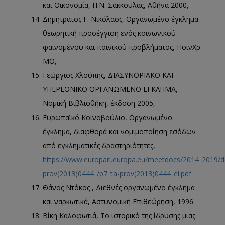
και Οικονομία, Π.Ν. Σάκκουλας, Αθήνα 2000,
Δημητράτος Γ. Νικόλαος, Οργανωμένο έγκλημα:
θεωρητική προσέγγιση ενός κοινωνικού
φαινομένου και ποινικού προβλήματος, ΠοινΧρ
ΜΘ΄,
Γεώργιος Χλούπης, ΔΙΑΣΥΝΟΡΙΑΚΟ ΚΑΙ
ΥΠΕΡΕΘΝΙΚΟ ΟΡΓΑΝΩΜΕΝΟ ΕΓΚΛΗΜΑ,
Νομική Βιβλιοθήκη, έκδοση 2005,
Ευρωπαϊκό Κοινοβούλιο, Οργανωμένο
έγκλημα, διαφθορά και νομιμοποίηση εσόδων
από εγκληματικές δραστηριότητες,
https://www.europarl.europa.eu/meetdocs/2014_2019/d
prov(2013)0444_/p7_ta-prov(2013)0444_el.pdf
Θάνος Ντόκος , Διεθνές οργανωμένο έγκλημα
και ναρκωτικά, Αστυνομική Επιθεώρηση, 1996
Βίκη Καλοφωτιά, Το ιστορικό της ίδρυσης μιας