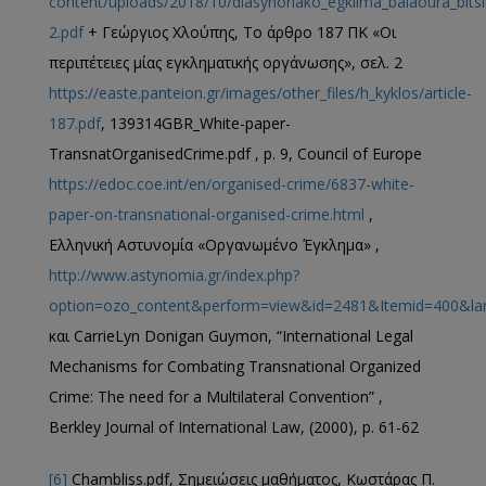
content/uploads/2018/10/diasynoriako_egklima_balaoura_bitsi
2.pdf
+ Γεώργιος Χλούπης, Το άρθρο 187 ΠΚ «Οι
περιπέτειες μίας εγκληματικής οργάνωσης», σελ. 2
https://easte.panteion.gr/images/other_files/h_kyklos/article-
187.pdf
, 139314GBR_White-paper-
TransnatOrganisedCrime.pdf , p. 9, Council of Europe
https://edoc.coe.int/en/organised-crime/6837-white-
paper-on-transnational-organised-crime.html
,
Ελληνική Αστυνομία «Οργανωμένο Έγκλημα» ,
http://www.astynomia.gr/index.php?
option=ozo_content&perform=view&id=2481&Itemid=400&la
και CarrieLyn Donigan Guymon, “International Legal
Mechanisms for Combating Transnational Organized
Crime: The need for a Multilateral Convention” ,
Berkley Journal of International Law, (2000), p. 61-62
[6]
Chambliss.pdf, Σημειώσεις μαθήματος, Κωστάρας Π.