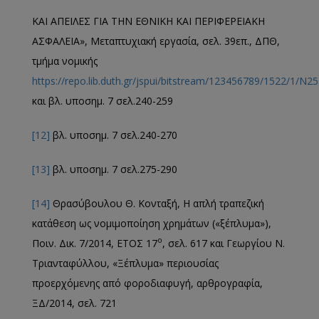
ΚΑΙ ΑΠΕΙΛΕΣ ΓΙΑ ΤΗΝ ΕΘΝΙΚΗ ΚΑΙ ΠΕΡΙΦΕΡΕΙΑΚΗ
ΑΣΦΑΛΕΙΑ», Μεταπτυχιακή εργασία, σελ. 39επ., ΔΠΘ,
τμήμα νομικής
https://repo.lib.duth.gr/jspui/bitstream/123456789/1522/1/N25
και βλ. υποσημ. 7 σελ.240-259
[12]
βλ. υποσημ. 7 σελ.240-270
[13]
βλ. υποσημ. 7 σελ.275-290
[14]
Θρασύβουλου Θ. Κονταξή, Η απλή τραπεζική
κατάθεση ως νομιμοποίηση χρημάτων («ξέπλυμα»),
ο
Ποιν. Δικ. 7/2014, ΕΤΟΣ 17
, σελ. 617 και Γεωργίου Ν.
Τριανταφύλλου, «Ξέπλυμα» περιουσίας
προερχόμενης από φοροδιαφυγή, αρθρογραφία,
ΞΔ/2014, σελ. 721