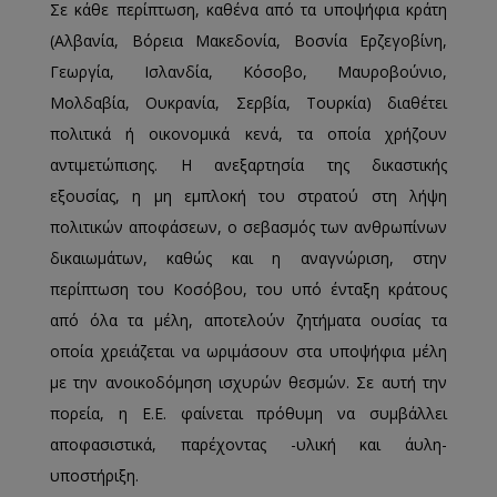
Σε κάθε περίπτωση, καθένα από τα υποψήφια κράτη
(Αλβανία, Βόρεια Μακεδονία, Βοσνία Ερζεγοβίνη,
Γεωργία, Ισλανδία, Κόσοβο, Μαυροβούνιο,
Μολδαβία, Ουκρανία, Σερβία, Τουρκία) διαθέτει
πολιτικά ή οικονομικά κενά, τα οποία χρήζουν
αντιμετώπισης. Η ανεξαρτησία της δικαστικής
εξουσίας, η μη εμπλοκή του στρατού στη λήψη
πολιτικών αποφάσεων, ο σεβασμός των ανθρωπίνων
δικαιωμάτων, καθώς και η αναγνώριση, στην
περίπτωση του Κοσόβου, του υπό ένταξη κράτους
από όλα τα μέλη, αποτελούν ζητήματα ουσίας τα
οποία χρειάζεται να ωριμάσουν στα υποψήφια μέλη
με την ανοικοδόμηση ισχυρών θεσμών. Σε αυτή την
πορεία, η Ε.Ε. φαίνεται πρόθυμη να συμβάλλει
αποφασιστικά, παρέχοντας -υλική και άυλη-
υποστήριξη.