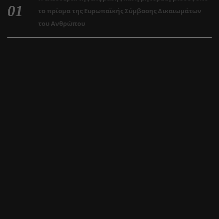
το πρίσμα της Ευρωπαϊκής Σύμβασης Δικαιωμάτων
του Ανθρώπου