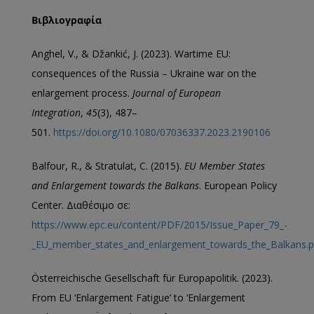
Βιβλιογραφία
Anghel, V., & Džankić, J. (2023). Wartime EU:
consequences of the Russia – Ukraine war on the
enlargement process.
Journal of European
Integration
,
45
(3), 487–
501.
https://doi.org/10.1080/07036337.2023.2190106
Balfour, R., & Stratulat, C. (2015).
EU Member States
and Enlargement towards the Balkans
. European Policy
Center. Διαθέσιμο σε:
https://www.epc.eu/content/PDF/2015/Issue_Paper_79_-
_EU_member_states_and_enlargement_towards_the_Balkans.p
Österreichische Gesellschaft für Europapolitik. (2023).
From EU ‘Enlargement Fatigue’ to ‘Enlargement