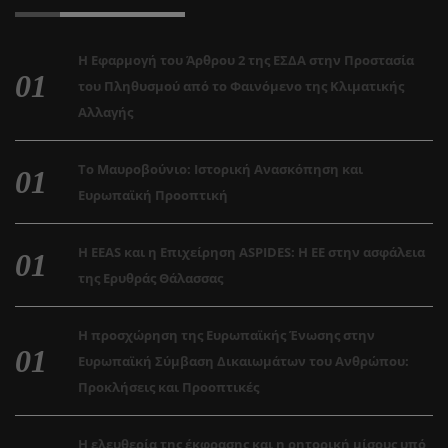
Η Εφαρμογή του Άρθρου 2 της ΕΣΔΑ στην Προστασία
του Πληθυσμού από το Φαινόμενο της Κλιματικής
Αλλαγής
Το Μαυροβούνιο: Ιστορική Ανασκόπηση και
Ευρωπαϊκή Προοπτική
Η EEAS και η Επιχείρηση ASPIDES: Η ΕΕ στην ασφάλεια
της Ερυθράς Θάλασσας
Η προσχώρηση της Ευρωπαϊκής Ένωσης στην
Ευρωπαϊκή Σύμβαση Δικαιωμάτων του Ανθρώπου:
Προκλήσεις και Προοπτικές
Η ελευθερία της έκφρασης και η ρητορική μίσους υπό