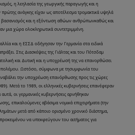
σμός, η λεηλασία της γεωργικής παραγωγής και η
 πρώτης ανάγκης είχαν ως αποτέλεσμα τρομακτικά υψηλά
 βασανισμό
ς και η εξόντωση αθώων ανθρώπων
καθώς και
ν μια χώρα ολοκληρωτικά συντετριμμένη.
Γαλλία και η ΕΣΣΔ
οδήγησαν
την Γερμανία στα ειδικά
απράξει.
Στις
Διασκέψεις της Γιάλτας και του
Πότσδαμ
ατολική και Δυτική και η υποχρέωσή της να επανορθώσει
πολέμου. Ωστόσο, σύμφωνα με τη
συμφωνία του
 αναβάλει την υποχρέωση επανόρθωσης προς τις χώρες
989). Μετά το 1989
,
οι ελληνικές κυβερνήσεις
επανέφεραν
α αυτά
, οι γερμανικές κυβερνήσεις
αρνήθηκαν
ης, επικαλούμενες αβάσιμα νομικά επιχειρή
ματα (την
λημάτων μετά από κάποιο ορισμένο χρονικό διάστημα
,
α προκειμένου να υπεκφεύγουν του αιτήματος για