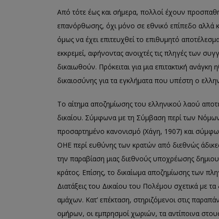
Από τότε έως και σήμερα
,
πολλοί έχουν προσπαθήσ
επανόρθωσης, όχι μόνο σε εθνικό επίπεδο αλλά κ
όμως να έχει επιτευχθεί το επιθυμητό αποτέλεσμ
εκκρεμεί
, αφήνοντας ανοιχτές τις πληγές των συ
δικαιωθούν. Πρόκειται για μια επιτακτική ανάγκη
δικαιοσύνης για τα εγκλήματα που υπέστη ο ελλην
Το αίτημα αποζημίωσης του ελληνικού λαού αποτ
δικαίου
. Σύμφωνα με τη
Σύμβαση περί των Νόμων
προσαρτημένο κανονισμό (
Χάγη
, 1907) και σύμφω
ΟΗΕ περί ευθύνης των κρατών από διε
θνώς άδικε
την παραβίαση μιας διεθνούς υποχρέωσης δημιο
κράτος.
Επίσης
, το δικαίωμα αποζημίωσης των πλη
Διατάξεις του Δικαίου του Πολέμου σχετικά με τα
αμάχων. Κατ’ επέκταση, σ
τηριζόμενοι στις παραπά
ομήρων, οι εμπρησμοί χωριών, τα αντίποινα στους