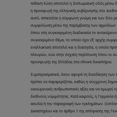
πιθανή λ
ύση αποτελεί η διπλωματική οδός
μέσω δ
η προσφυγή της ελληνικής κυβέρνησης στο Διεθνέ
αυτό
,
απαιτε
ίται η σύμφωνη γνώμη και των δύο
μ
συμφιλίωση
μέσω της
παρέμβασης των αρμόδιων 
όπου στη
συγκεκριμένη διαδικασία το αντικείμεν
συγκεκριμένο θέμα, το οποίο έχε
ι εξ’ αρχής συμ
εναλλακτική αποτελεί και η διαιτησία, η οποία πρ
πλευρών
, ενώ στην
έσχατη περίπτωση όπου οι συ
προσφυγής της Ελλάδας στα εθνικά δικαστήρια.
Σ
υμπερασματικά, όσον αφορά τη
διεκδίκηση των
πρέπει να παραμερίζεται, καθώς η σύγχρονη δημο
οικουμενικές ανθρωπιστικές αξίες και να τιμωρεί 
διεθνούς νομιμότητας. Κατά καιρούς
,
η Γερμανία έχ
ασυλία ή την παραγραφή των εγκλημάτων. Ωστόσο,
Δικαστηρίου και
το άρθρο 1 της απόφασης τ
ης Γεν