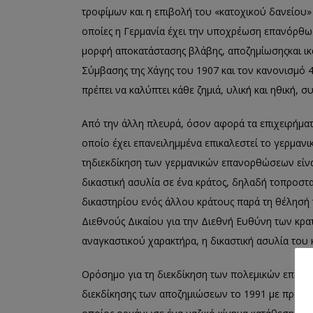
τροφίμων και η ε
πιβολή του «κατοχικού δανείου»
οποίες η Γερμανία έχει την υποχρ
έωση επανόρθωσ
μορφή
αποκατάσταση
ς
βλάβης, αποζημίωση
ς
και ι
Σύμβασης της Χάγης του 1907 και τον κανονισμό 
πρέπει να καλύπτει κάθε ζημιά, υλική και ηθική,
Από την άλλη πλευρά, ό
σον αφορά τα επιχειρήμα
οποίο έχει επανειλημμένα επικαλεστεί το γερμανι
τη
διεκδίκηση των γερμανικών επανορθώσεων είνα
δικαστική ασυλία σε ένα κράτος, δηλαδή το
προστα
δικαστηρ
ίου ενός άλλου κράτους παρά τη
θέλησή 
Διεθνούς Δικαίου για την Διεθνή Ευθύνη των κρ
αναγκαστικού χαρακτήρα
,
η δικαστική ασυλία του 
Ορόσημο για τη
διεκδίκηση των πολεμικών επανο
διεκδίκησης των αποζημιώσεων το 1991 με πρωτ