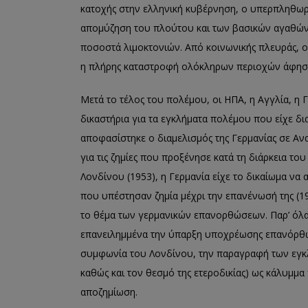
κατοχής στην ελληνική κυβέρνηση, ο υπερπληθωρι
απομύζηση
του πλούτου και των βασικών αγαθών
ποσοστά λιμοκτονιών. Από κοινωνικής πλευράς
,
ο
η πλήρης καταστροφή ολόκληρων περιοχών άφησα
Μετά
το τέλος του πολέμου
,
οι ΗΠΑ, η Αγγλία, η 
δικαστήρια για τα εγκλήμα
τα πολέμου που είχε δι
αποφασίστηκε ο διαμελισμός της Γερμανίας σε Αν
για τις ζημίες που
προξένησε κατά τη
διάρκεια του
Λονδίνου (1953)
,
η Γερμανία είχε το δικαίωμα να
που υπέστησαν ζημία μέχρι την επανένωσή της (1
το θέμα των γερμανικών επανορθώσεων.
Παρ’ όλ
επανειλημμένα την ύπαρξη υποχρέωσης επανόρθωσ
συμφωνία του Λονδίνου
,
την παραγραφή των εγκ
καθώς και τον θεσμό της ετεροδικίας) ως κάλυμμ
αποζημίωση.