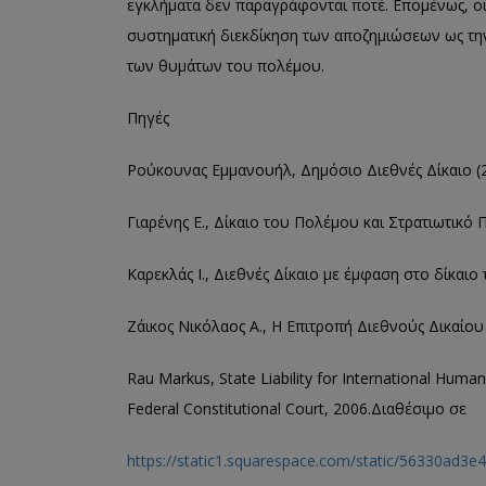
εγκλήματα δεν παραγράφονται ποτέ. Επομένως, ο
συστηματική διεκδίκηση των αποζημιώσεων ως την
των θυμάτων του πολέμου
.
Πηγές
Ρούκουνας Εμμανουήλ, Δημόσιο Διεθνές Δίκαιο (2
Γιαρένης
Ε., Δίκαιο του Πολέμου και Στρατιωτικό 
Καρεκλάς Ι., Διεθνές Δίκαιο με έμφαση στο δίκαι
Ζάικος
Νικόλαος Α., Η Επιτροπή Διεθνούς Δικαίου
Rau Markus, State Liability for International Huma
Federal Constitutional Court, 2006.
Διαθέσιμο σε
https://static1.squarespace.com/static/56330a