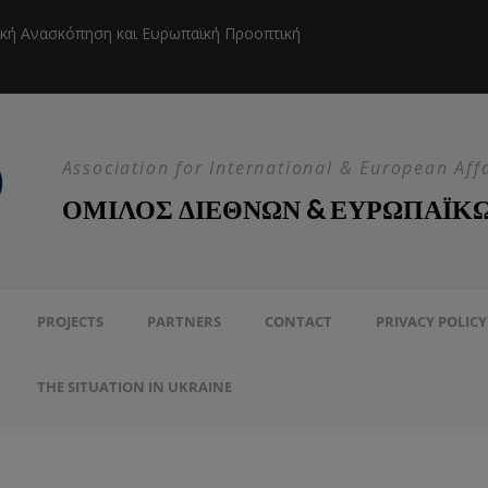
ική Ανασκόπηση και Ευρωπαϊκή Προοπτική
Η EEAS κ
Association for International & European Aff
ΟΜΙΛΟΣ ΔΙΕΘΝΩΝ & ΕΥΡΩΠΑΪΚ
PROJECTS
PARTNERS
CONTACT
PRIVACY POLICY
THE SITUATION IN UKRAINE