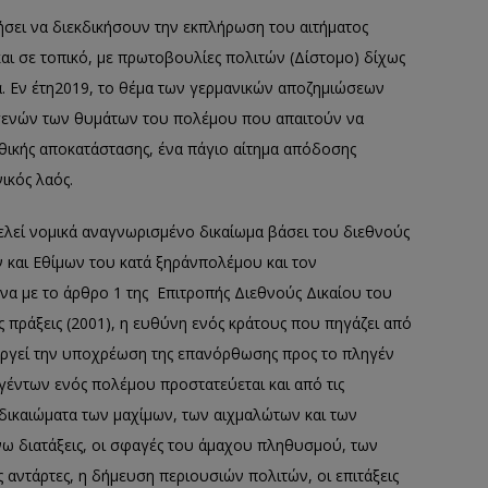
ει να διεκδικήσουν την εκπλήρωση του αιτήματος
αι σε τοπικό, με πρωτοβουλίες πολιτών (Δίστομο) δίχως
α. Εν
έτη
2019
,
το θέμα των γερμανικών αποζημιώσεων
γγενών των θυμάτων του πολέμου που απαιτούν να
 ηθικής αποκατάστασης, ένα πάγιο αίτημα απόδοσης
ικός λαός.
ελεί νομικά αναγνωρισμένο δικαίωμα
βάσει του διεθνούς
 και Εθίμων του κατά
ξηράν
πολέμου και το
ν
να με το άρθρο 1 της Επιτροπής Διεθνούς Δικαίου του
ς πράξεις (2001
)
,
η ευθύνη ενός κράτους που πηγάζει από
υργεί την υποχρέωση της επανόρθωσης προς το πληγέν
γέντων ενός πολέμου προστατεύεται και από τις
 δικαιώματα των μαχίμων,
των αιχμαλώτων και των
νω διατάξεις, οι σφαγές του άμαχου πληθυσμού, των
 αντάρτες, η δήμευση περιουσιών πολιτών, οι επιτάξεις