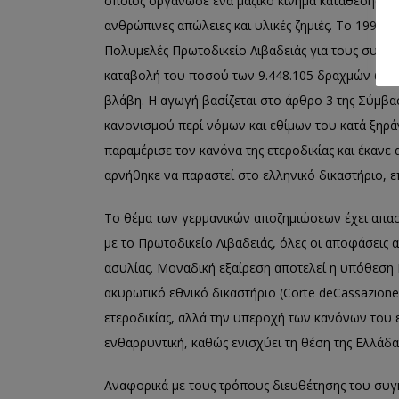
οποίος οργάνωσε ένα μαζικό κίνημα κατάθεσης α
ανθρώπινες απώλειες και υλικές
ζημιές.
Το 1995, 
Πολυμελές
Πρωτοδικείο Λιβαδειάς για τους συγγ
καταβολή του ποσού των 9.448.1
05 δραχμών ως 
βλάβη
. Η αγωγή βασίζεται στο άρθρο 3 της Σύμβα
κανονισμού περί νόμων και εθίμων του κατά
ξηρά
παραμέρισε τον κανόνα της ετεροδικίας και έκανε
αρνήθηκε να παραστεί στο ελληνικό δικαστήριο, ε
Το θέμα των γερμανικών αποζημιώσεων έχει απασ
με το Πρωτοδικείο Λιβαδειάς, όλες οι αποφάσεις 
ασυλίας. Μοναδική εξαίρεση αποτελεί η υπόθ
εση
ακυρωτικό εθνικό δικαστήριο (
Corte
de
Cassazione
ετεροδικίας, αλλά την υπεροχή των κανόνων του 
ενθαρρυντική, καθώς ενισχύει τη
θέση της Ελλάδα
Αναφορικά με τους
τρόπους διευθέτησης του συγκ