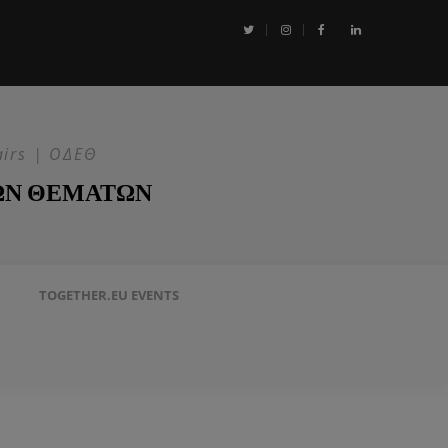
αι η Επιχείρηση ASPIDES: Η ΕΕ στην ασφάλεια της Ερυθράς Θάλασσα
airs | ΟΔΕΘ
ΩΝ ΘΕΜΑΤΩΝ
TOGETHER.EU EVENTS