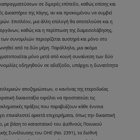
ιαπραγματεύσεων σε διμερές επίπεδο
, καθώς επίσης
και
ς Δικαστήριο της Χάγης
, αν και
προκειμένου να συμβεί
ερών.
Επιπλέον, μια άλλη
επιλογή
θα αποτελούσε και η
οργάνων, καθώς και η περίπτωση της διαμεσολάβησης,
ο των συνομιλιών περιορίζεται αυστηρά και μόνο στο
φωνηθεί από τα δύ
ο μέρη.
Παράλληλα,
μια ακόμα
αγματοποιείται μόνο
μετά από κοινή συναίνεση των δύ
ο
νομιλίες οδηγηθούν σε αδιέξοδο, υπάρχει η δυνατότητα
 πολεμικών αποζημιώσεων
,
ο κανόνας της ετεροδικίας
κρατική
δικαιοταξία
οφείλει να προστατεύει τις
εγκληματικές πράξεις
που παραβιάζουν κάθε έννοια
ει επικαλεστεί αρκετά επιχειρήματα, όπως την δικαστική
 με βάση το καταστατικό του Δι
εθνούς Ποινικού
ικής Συνέλευσης του ΟΗΕ (
No
. 2391)
,
τα διεθνή