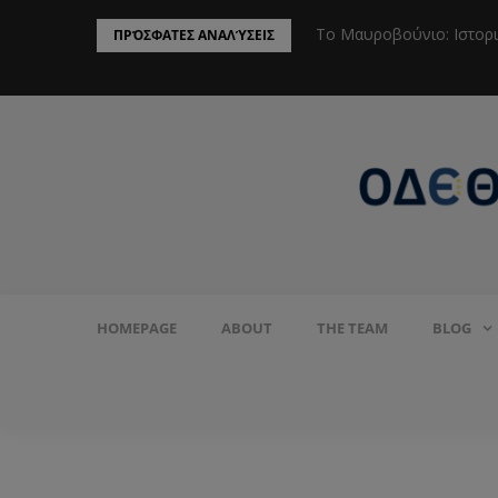
ην Προστασία του Πληθυσμού από το
Το Μαυροβούνιο: Ιστορ
ΠΡΌΣΦΑΤΕΣ ΑΝΑΛΎΣΕΙΣ
HOMEPAGE
ABOUT
THE TEAM
BLOG