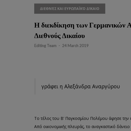
ΔΙΕΘΝΈΣ ΚΑΙ ΕΥΡΩΠΑΪΚΌ ΔΊΚΑΙΟ
Η διεκδίκηση των Γερμανικών Α
Διεθνούς Δικαίου
Editing Team
-
24 March 2019
γράφει η Αλεξάνδρα Αναργύρου
Το
τέλος του Β
’
Π
αγκοσμίου
Π
ολέμου
άφησε την ε
Από
οικονομικής πλευράς
, το αναγκαστικό δάνειο