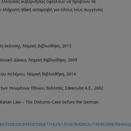
ι ελληνικές κυβερνήσεις οφείλουν να προβούν σε
 ελάχιστη ηθική ανταμοιβή για όλους τους συγ
γενείς
η έκδοση), Νομική Βιβλιοθήκη, 2015
Ποινικό Δίκαιο, Νομική Βιβλιοθήκη, 2009
ο του πολέμου, Νομική Βιβλιοθήκη, 2014
των
Ηνωμένων Εθνών,
Εκδόσεις
Σάκκουλα Α.Ε., 2002
nitarian Law – The
Distomo
Case before the German
d3e4b0733dcc0c8495/t/56b877162fe131367842863c/1454929687084/GLJ