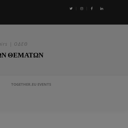
αι η Επιχείρηση ASPIDES: Η ΕΕ στην ασφάλεια της Ερυθράς Θάλασσα
airs | ΟΔΕΘ
ΩΝ ΘΕΜΑΤΩΝ
TOGETHER.EU EVENTS