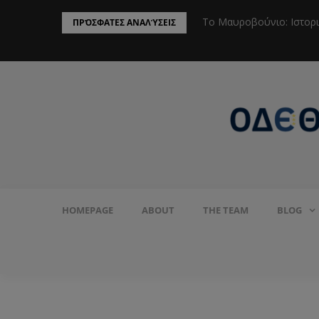
ην Προστασία του Πληθυσμού από το
Το Μαυροβούνιο: Ιστορ
ΠΡΌΣΦΑΤΕΣ ΑΝΑΛΎΣΕΙΣ
HOMEPAGE
ABOUT
THE TEAM
BLOG