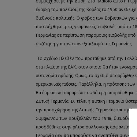
συμμαχήσει με την Δύση. Στο πλαίσιο αυτό η Γερμα
έναρξη του πολέμου της Κορέας το 1950 ανέδειξε 
διεθνούς πολιτικής. Ο φόβος των Σοβιετικών για γ
που δέχθηκε τρεις γερμανικές εισβολές από το 18
Γερμανίας σε περίπτωση παρόμοιας εισβολής από τ
συζήτηση για τον επανεξοπλισμό της Γερμανίας.
Το σχέδιο Πλεβέν που προτάθηκε από την Γαλλί
στα πλαίσια της ΕΑΚ, στον οποίο θα ήταν ενσωματ
αυτονομία δράσης. Όμως, το σχέδιο απορρίφθηκε 
αμερικανικές πιέσεις. Παράλληλα, η πρότασης των 
θα έπρεπε να παραμείνει ουδέτερη απορρίφθηκε α
Δυτική Γερμανία. Εν τέλει η Δυτική Γερμανία ύσ
την προσχώρηση της Δυτικής Γερμανίας και της Ιτ
Συμφώνου των Βρυξελλών του 1948, διευρύνθηκε
προσδέθηκε στην ρήτρα συλλογικής ασφάλειας το
Γερμανία δεν θα μπορούσε να αναπτύξει συγκεκρι