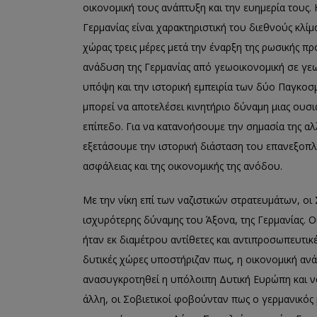
οικονομική τους ανάπτυξη και την ευημερία τους. 
Γερμανίας είναι χαρακτηριστική του διεθνούς κλί
χώρας τρεις μέρες μετά την έναρξη της ρωσικής π
ανάδυση της Γερμανίας από γεωοικονομική σε γεω
υπόψη και την ιστορική εμπειρία των δύο Παγκο
μπορεί να αποτελέσει κινητήριο δύναμη μιας ουσι
επίπεδο. Για να κατανοήσουμε την σημασία της αλ
εξετάσουμε την ιστορική διάσταση του επανεξοπλι
ασφάλειας και της οικονομικής της ανόδου.
Με την νίκη επί των ναζιστικών στρατευμάτων, οι
ισχυρότερης δύναμης του Άξονα, της Γερμανίας. 
ήταν εκ διαμέτρου αντίθετες και αντιπροσωπευτικ
δυτικές χώρες υποστήριζαν πως, η οικονομική ανάκ
ανασυγκροτηθεί η υπόλοιπη Δυτική Ευρώπη και να
άλλη, οι Σοβιετικοί φοβούνταν πως ο γερμανικός 