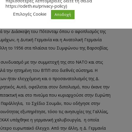
περισσότερες λεπτομέρειες δείτε τη σείδα
https://odeth.eu/privacy-policy)
έσα. Παράλληλα, θα υπήρχε μόνιμη στρατιωτική παρουσία
Επιλογές Cookie
Αποδοχή
φη. Επίσης, υπογράφηκε σύμβαση, η οποία τερμάτισε το
ν Δυτικών Συμμάχων, παραχωρώντας έτσι εθνική
ετά την Διάσκεψη του Πότσνταμ όπου ο αφοπλισμός της
μμάχων, η Δυτική Γερμανία και η Ανατολική Γερμανία
 άλλη το 1956 στα πλαίσια του Συμφώνου της Βαρσοβίας.
 συνδυασμό με την συμμετοχή της στο ΝΑΤΟ και στις
λά την ηττημένη του Β’ΠΠ στο διεθνές σύστημα. Η
ων ήταν ελεγχόμενη και ο προσανατολισμός της Δ.
ρητικός. Αυτό, οφείλεται στον διπολισμό, που έκανε την
επιτακτική και στο πνεύμα που κυριαρχούσε στην Ευρώπη
ν. Παράλληλα, το Σχέδιο Σουμάν, που οδήγησε στην
ινότητας εξυπηρέτησε, τόσο τις ανησυχίες της Γαλλίας,
ν ΕΚΑΧ υπάχθηκε η γερμανική χαλυβουργία, η οποία
ρύτερο ευρωπαϊκό έλεγχο. Από την άλλη, η Δ. Γερμανία