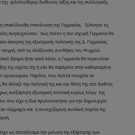
της φιλελεύθερης διεθνούς τάξης και της συλλογικής
 η επακόλουθη επανένωση της Γερμανίας, ξύπνησε τις
ίες ανησυχούσαν, πως πλέον η πιο ισχυρή Γερμανία θα
ο άσκησης της εξωτερικής πολιτικής της Δ. Γερμανίας,
ν στιγμή, από τις ιδιάζουσες συνθήκες του Ψυχρού
σικό ζήτημα ήταν κατά πόσο, η Γερμανία θα πορευόταν
ξης της ισχύος της ή εάν θα παρέμενε στην καθορισμένη
νών οργανισμών. Παρόλο, που πολλά στοιχεία σε
θα άλλαζε την πολιτική της και την θέση της στο διεθνές
ρως ανεξάρτητη εξωτερική πολιτική κυρίως λόγω της
ίσιο που είχε η ίδια πρωτοστατήσει για την δημιουργία
ήταν σύμμαχοι και η συνεχιζόμενη ανοδική πορεία της
αυτή.
είχε ως αποτέλεσμα την μείωση της εξάρτησης των