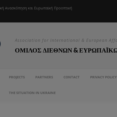
ική Ανασκόπηση και Ευρωπαϊκή Προοπτική
Η EEAS κ
Association for International & European Aff
ΟΜΙΛΟΣ ΔΙΕΘΝΩΝ & ΕΥΡΩΠΑΪΚ
PROJECTS
PARTNERS
CONTACT
PRIVACY POLICY
THE SITUATION IN UKRAINE