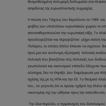
θεσμοθετημένη πολυμερή διπλωματία στα πλαίσια 
ασφάλειας της ευρωατλαντικής συμμαχίας.
Η πτώση του Τείχους του Βερολίνου το 1989 και
φοβίες των υπολοίπων ευρωπαϊκών χωρών οι οπο
αποσταθεροποιούσε την ευρωπαϊκή τάξη. Το πλαίσι
προσδιοριζόταν και περιοριζόταν μέχρι εκείνη τη
Πολέμου, οι οποίες πλέον έπαυαν να ισχύουν. Βα
προς μια πιο αυτόνομη εξωτερική πολιτική ανάδει
πολιτική που βασιζόταν στις πολιτικές των διεθ
γεωπολιτικό και οικονομικό επίπεδο έδειχναν πως 
σύστημα, δεν το έπραξε. Δεν διαμόρφωσε μια πλή
σχέσης της με τις ΗΠΑ και την ΕΕ. Το θεσμικό πλα
του , το γεγονός ότι οι πρώην εχθροί της πλέον 
οικονομίας της την ώθησαν προς την κατεύθυνση 
Την ίδια περίοδο, ο τερματισμός του διπολισμού 