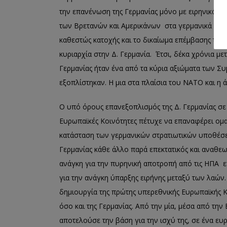
την επανένωση της Γερμανίας μόνο με ειρηνικά μ
των Βρετανών και Αμερικάνων στα γερμανικά εδά
καθεστώς κατοχής και το δικαίωμα επέμβασης τω
κυριαρχία στην Δ. Γερμανία. Έτσι, δέκα χρόνια μ
Γερμανίας ήταν ένα από τα κύρια αξιώματα των Συ
εξοπλίστηκαν. Η μια στα πλαίσια του ΝΑΤΟ και η
Ο υπό όρους επανεξοπλισμός της Δ. Γερμανίας σε
Ευρωπαϊκές Κοινότητες πέτυχε να επαναφέρει ομα
κατάσταση των γερμανικών στρατιωτικών υποθέσε
Γερμανίας κάθε άλλο παρά επεκτατικός και αναθεω
ανάγκη για την πυρηνική αποτροπή από τις ΗΠΑ 
για την ανάγκη ύπαρξης ειρήνης μεταξύ των λαώ
δημιουργία της πρώτης υπερεθνικής Ευρωπαϊκής Κο
όσο και της Γερμανίας. Από την μία, μέσα από τη
αποτελούσε την βάση για την ισχύ της, σε ένα ευ