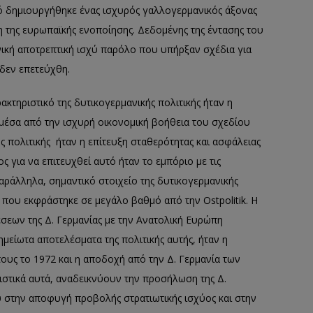
τό δημιουργήθηκε ένας ισχυρός γαλλογερμανικός άξονας
 της ευρωπαϊκής ενοποίησης. Δεδομένης της έντασης του
νική αποτρεπτική ισχύ παρόλο που υπήρξαν σχέδια για
δεν επετεύχθη.
κτηριστικό της δυτικογερμανικής πολιτικής ήταν η
μέσα από την ισχυρή οικονομική βοήθεια του σχεδίου
 πολιτικής ήταν η επίτευξη σταθερότητας και ασφάλειας
 για να επιτευχθεί αυτό ήταν το εμπόριο με τις
ράλληλα, σημαντικό στοιχείο της δυτικογερμανικής
 που εκφράστηκε σε μεγάλο βαθμό από την Ostpolitik. Η
σεων της Δ. Γερμανίας με την Ανατολική Ευρώπη
ημείωτα αποτελέσματα της πολιτικής αυτής, ήταν η
υς το 1972 και η αποδοχή από την Δ. Γερμανία των
ιστικά αυτά, αναδεικνύουν την προσήλωση της Δ.
υ στην αποφυγή προβολής στρατιωτικής ισχύος και στην