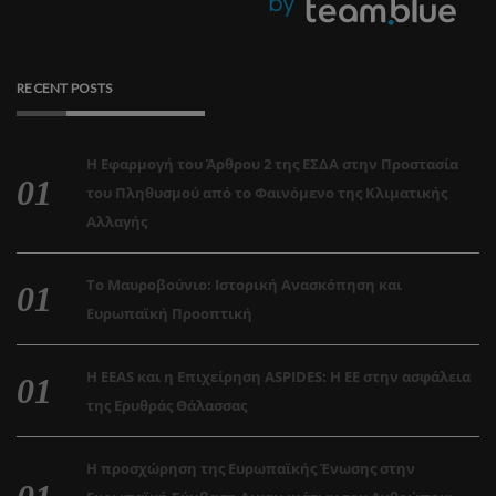
RECENT POSTS
Η Εφαρμογή του Άρθρου 2 της ΕΣΔΑ στην Προστασία
του Πληθυσμού από το Φαινόμενο της Κλιματικής
Αλλαγής
Το Μαυροβούνιο: Ιστορική Ανασκόπηση και
Ευρωπαϊκή Προοπτική
Η EEAS και η Επιχείρηση ASPIDES: Η ΕΕ στην ασφάλεια
της Ερυθράς Θάλασσας
Η προσχώρηση της Ευρωπαϊκής Ένωσης στην