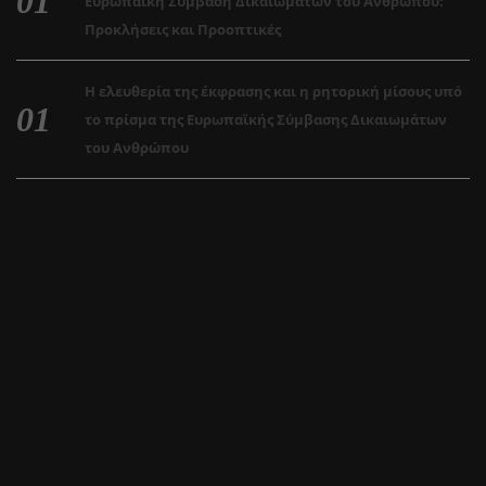
Ευρωπαϊκή Σύμβαση Δικαιωμάτων του Ανθρώπου:
Προκλήσεις και Προοπτικές
Η ελευθερία της έκφρασης και η ρητορική μίσους υπό
το πρίσμα της Ευρωπαϊκής Σύμβασης Δικαιωμάτων
του Ανθρώπου