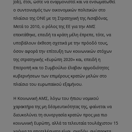
Job), έτσι, ώστε να εναρμονιστεί και να ενσωματωθεί
ο συντονισμός των οικονομικών πολιτικών στο
πλαίσιο της ΟΝΕ με τη Στρατηγική της Λισαβόνας.
Μετά το 2010, ο ρόλος της ΕΕ για την ΑΜΣ
επεκτάθηκε, επειδή τα κράτη μέλη έπρεπε, τότε, να
υποβάλουν έκθεση σχετικά με την πρόοδό τους,
όσον αφορά την επίτευξη των κοινωνικών στόχων
της στρατηγικής «Ευρώπη 2020» και, επειδή η
Επιτροπή και το Συμβούλιο έλαβαν αρμοδιότητες
κυβερνήσεων των επιμέρους κρατών μελών στο
πλαίσιο του ευρωπαϊκού εξαμήνου.
Η Κοινωνική ΑΜΣ, λόγω του ήπιου νομικού
χαρακτήρα της μη δέσμευτικότητας της, φαίνεται να
διευκολύνει τη συνεργασία κρατών προς μια πιο
κοινωνική Ευρώπη, αλλά τα τελευταία τουλάχιστον 15
χρόνια τα αποτελέσματα είναι, σχεδόν, ανύπαρκτα.