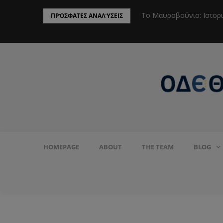
ην Προστασία του Πληθυσμού από το
Το Μαυροβούνιο: Ιστορ
ΠΡΌΣΦΑΤΕΣ ΑΝΑΛΎΣΕΙΣ
HOMEPAGE
ABOUT
THE TEAM
BLOG