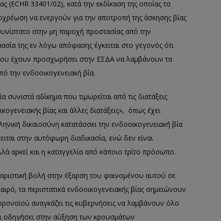
ας (ECHR 33401/02), κατά την εκδίκαση της οποίας το
οχρέωση να ενεργούν για την αποτροπή της άσκησης βίας
συνίστατο στην μη παροχή προστασίας από την
σία της εν λόγω απόφασης έγκειται στο γεγονός ότι
που έχουν προσχωρήσει στην ΕΣΔΑ να λαμβάνουν τα
πό την ενδοοικογενειακή βία.
α συνιστά αδίκημα που τιμωρείται από τις διατάξεις
κογενειακής βίας και άλλες διατάξεις», όπως έχει
λληνική δικαιοσύνη κατατάσσει την ενδοοικογενειακή βία
ειται στην αυτόφωρη διαδικασία, ενώ δεν είναι
λλά αρκεί και η καταγγελία από κάποιο τρίτο πρόσωπο.
αριστική βολή στην έξαρση του φαινομένου αυτού σε
καιρό, τα περιστατικά ενδοοικογενειακής βίας σημειώνουν
κορονοϊού αναγκάζει τις κυβερνήσεις να λαμβάνουν όλο
χει οδηγήσει στην αύξηση των κρουσμάτων