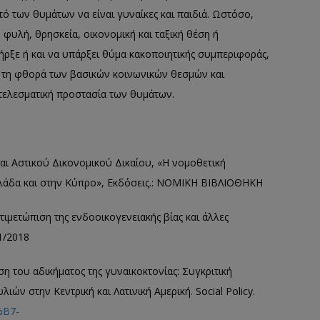
ό των θυμάτων να είναι γυναίκες και παιδιά. Ωστόσο,
 φυλή, θρησκεία, οικονομική και ταξική θέση ή
ήρξε ή και να υπάρξει θύμα κακοποιητικής συμπεριφοράς,
ε τη φθορά των βασικών κοινωνικών θεσμών και
οτελεσματική προστασία των θυμάτων.
και Αστικού Δικονομικού Δικαίου, «Η νομοθετική
Ελλάδα και στην Κύπρο», Εκδόσεις.: ΝΟΜΙΚΗ ΒΙΒΛΙΟΘΗΚΗ
τιμετώπιση της ενδοοικογενειακής βίας και άλλες
1/2018
η του αδικήματος της γυναικοκτονίας: Συγκριτική
ν στην Κεντρική και Λατινική Αμερική. Social Policy.
E%B7-