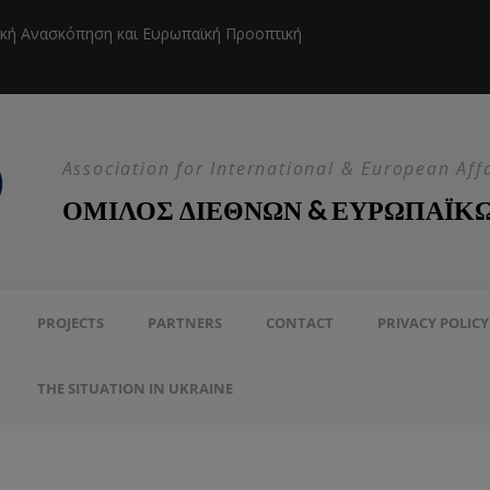
ική Ανασκόπηση και Ευρωπαϊκή Προοπτική
Η EEAS κ
Association for International & European Aff
ΟΜΙΛΟΣ ΔΙΕΘΝΩΝ & ΕΥΡΩΠΑΪΚ
PROJECTS
PARTNERS
CONTACT
PRIVACY POLICY
THE SITUATION IN UKRAINE