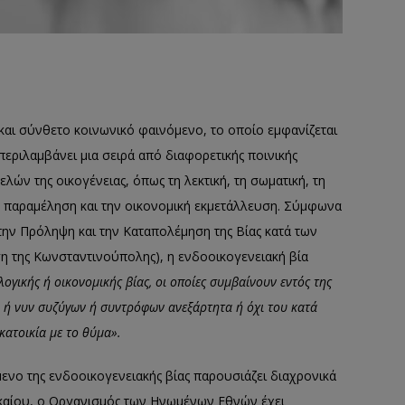
και σύνθετο κοινωνικό φαινόμενο, το οποίο εμφανίζεται
περιλαμβάνει μια σειρά από διαφορετικής ποινικής
λών της οικογένειας, όπως τη λεκτική, τη σωματική, τη
ην παραμέληση και την οικονομική εκμετάλλευση. Σύμφωνα
ην Πρόληψη και την Καταπολέμηση της Βίας κατά των
ση της Κωνσταντινούπολης), η ενδοοικογενειακή βία
ογικής ή οικονομικής βίας, οι οποίες συμβαίνουν εντός της
ν ή νυν συζύγων ή συντρόφων ανεξάρτητα ή όχι του κατά
 κατοικία με το θύμα».
μενο της ενδοοικογενειακής βίας παρουσιάζει διαχρονικά
δικαίου, ο Οργανισμός των Ηνωμένων Εθνών έχει