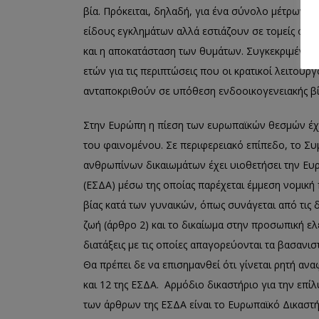
βία. Πρόκειται, δηλαδή, για ένα σύνολο μέτρων, τ
είδους εγκλημάτων αλλά εστιάζουν σε τομείς όπω
και η αποκατάσταση των θυμάτων. Συγκεκριμένα,
ετών για τις περιπτώσεις που οι κρατικοί λειτου
ανταποκριθούν σε υπόθεση ενδοοικογενειακής βί
Στην Ευρώπη η πίεση των ευρωπαϊκών θεσμών έχε
του φαινομένου. Σε περιφερειακό επίπεδο, το Σ
ανθρωπίνων δικαιωμάτων έχει υιοθετήσει την Ε
(ΕΣΔΑ) μέσω της οποίας παρέχεται έμμεση νομική
βίας κατά των γυναικών, όπως συνάγεται από τις δ
ζωή (άρθρο 2) και το δικαίωμα στην προσωπική ελε
διατάξεις με τις οποίες απαγορεύονται τα βασανισ
Θα πρέπει δε να επισημανθεί ότι γίνεται ρητή α
και 12 της ΕΣΔΑ. Αρμόδιο δικαστήριο για την ε
των άρθρων της ΕΣΔΑ είναι το Ευρωπαϊκό Δικαστ