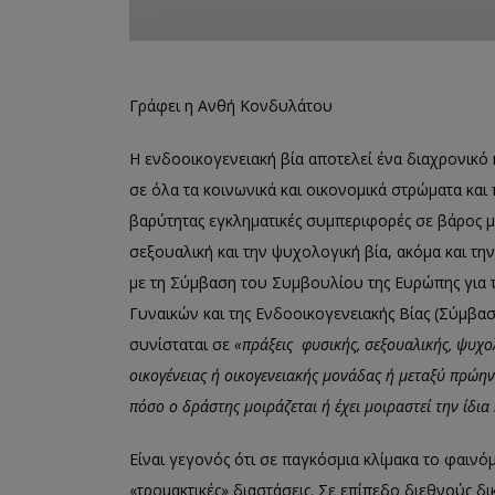
Γράφει η Ανθή Κονδυλάτου
Η ενδοοικογενειακή βία αποτελεί ένα διαχρονικό 
σε όλα τα κοινωνικά και οικονομικά στρώματα και 
βαρύτητας εγκληματικές συμπεριφορές σε βάρος με
σεξουαλική και την ψυχολογική βία, ακόμα και τ
με τη Σύμβαση του Συμβουλίου της Ευρώπης για τ
Γυναικών και της Ενδοοικογενειακής Βίας (Σύμβα
συνίσταται σε
«πράξεις φυσικής, σεξουαλικής, ψυχολ
οικογένειας ή οικογενειακής μονάδας ή μεταξύ πρώη
πόσο ο δράστης μοιράζεται ή έχει μοιραστεί την ίδια
Είναι γεγονός ότι σε παγκόσμια κλίμακα το φαινό
«τρομακτικές» διαστάσεις. Σε επίπεδο διεθνούς 