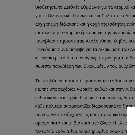
υιοθετήσει το Διεθνές Σύμφωνο για τα Ατομικά κ
για τα Οικονομικά, Κοινωνικά και Πολιτιστικά Δ
αρχή της μη διάκρισης και η αρχή της ισότητας 
αποτέλεσαν το νόμιμο έρεισμα για την αντιμετώπι
παραβίασης της ισότητας. Ακολούθησε πλήθος σ
Παγκόσμια Συνδιάσκεψη για τα Δικαιώματα του Α
κεφάλαιο με το οποίο αναγνωρίστηκαν ρητά τα δι
συνιστά παραβίαση των δικαιωμάτων του ανθρώπ
Τα υψηλότερα ποσοστά κρουσμάτων ενδοοικογενει
και της υποσαχάριας Αφρικής, καθώς και στην Ινδ
ενδοοικογενειακή βία δεν διώκεται ποινικά, διότι 
κάθε πολιτεία αντιμετωπίζει διαφορετικά το ζήτημ
δημιουργείται σύγχυση ως προς το νομικό ορισμό
ορισμό αυτό και τη βία κατά των ζώων. Η πλειοψηφ
τελευταία χρόνια ένα ολοκληρωμένο νομικό πλαί