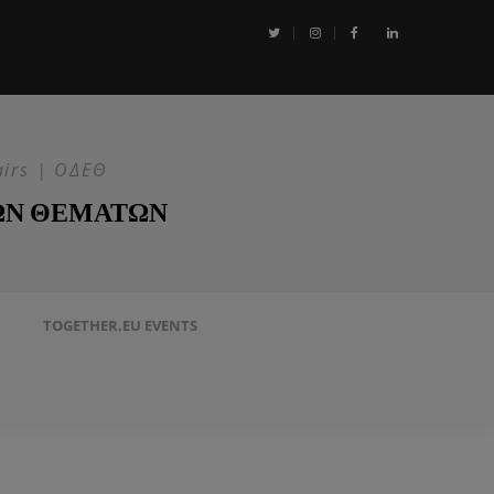
αι η Επιχείρηση ASPIDES: Η ΕΕ στην ασφάλεια της Ερυθράς Θάλασσα
airs | ΟΔΕΘ
ΩΝ ΘΕΜΑΤΩΝ
TOGETHER.EU EVENTS