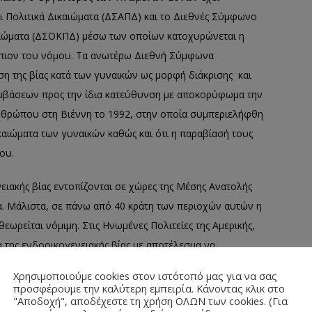
αι Πολιτικά Δικαιώματα (ΔΣΑΠΔ) και το Διεθνές Σύμφωνο
ικαιώματα (ΔΣΟΚΠΔ) μέσω των οποίων κατοχυρώνεται η
ενώπιον του νόμου. Τα ανωτέρω Διεθνή Σύμφωνα
ση της βίας κατά των γυναικών ως μορφή διάκρισης και
υμβάσεων προς την ίδια κατεύθυνση με αποκορύφωμα την
νθρώπου στη Βιέννη το 1992, στην οποία συμπεριελήφθη
καιώματα των γυναικών καθώς και ότι η παραβίασή τους
ου.
ακής βίας εντοπίζονται σε χώρες της Μέσης Ανατολής
ία. Μάλιστα, σε πάνω από 40 κράτη των περιοχών αυτών η
θεωρείται νόμιμη. Στις Ηνωμένες Πολιτείες της Αμερικής,
α της ενδοοικογενειακής βίας με αποτέλεσμα να
 της, ενώ κάποιες εξ αυτών έχουν συμπεριλάβει στον
Χρησιμοποιούμε cookies στον ιστότοπό μας για να σας
ία των χωρών της Λατινικής Αμερικής έχει υιοθετήσει τα
προσφέρουμε την καλύτερη εμπειρία. Κάνοντας κλικ στο
"Αποδοχή", αποδέχεστε τη χρήση ΟΛΩΝ των cookies. (Για
σιο προστασίας των γυναικών από την ενδοοικογενειακή