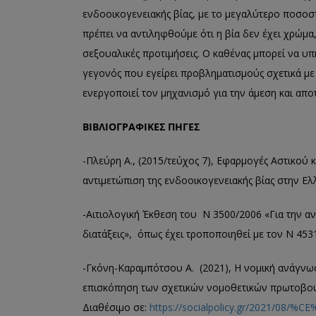
ενδοοικογενειακής βίας, με το μεγαλύτερο ποσοστ
πρέπει να αντιληφθούμε ότι η βία δεν έχει χρώμα,
σεξουαλικές προτιμήσεις. Ο καθένας μπορεί να υπ
γεγονός που εγείρει προβληματισμούς σχετικά μ
ενεργοποιεί τον μηχανισμό για την άμεση και απ
ΒΙΒΛΙΟΓΡΑΦΙΚΕΣ ΠΗΓΕΣ
-Πλεύρη Α., (2015/τεύχος 7), Εφαρμογές Αστικού 
αντιμετώπιση της ενδοοικογενειακής βίας στην 
-Αιτιολογική Έκθεση του Ν 3500/2006 «Για την αν
διατάξεις», όπως έχει τροποποιηθεί με τον Ν 453
-Γκόνη-Καραμπότσου Α. (2021), Η νομική ανάγνωσ
επισκόπηση των σχετικών νομοθετικών πρωτοβουλιώ
Διαθέσιμο σε:
https://socialpolicy.gr/2021/08/%C