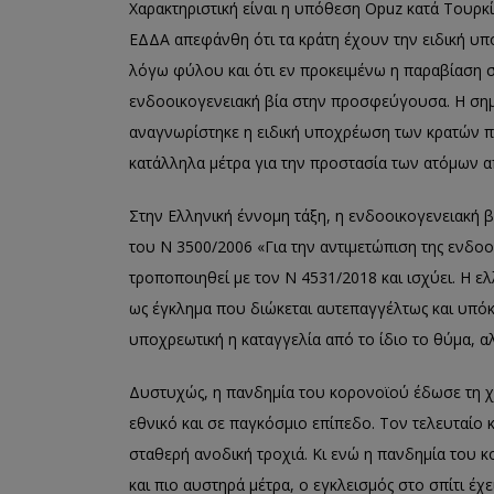
Χαρακτηριστική είναι η υπόθεση Opuz κατά Τουρκί
ΕΔΔΑ απεφάνθη ότι τα κράτη έχουν την ειδική υπ
λόγω φύλου και ότι εν προκειμένω η παραβίαση 
ενδοοικογενειακή βία στην προσφεύγουσα. Η σημα
αναγνωρίστηκε η ειδική υποχρέωση των κρατών 
κατάλληλα μέτρα για την προστασία των ατόμων α
Στην Ελληνική έννομη τάξη, η ενδοοικογενειακή βί
του Ν 3500/2006 «Για την αντιμετώπιση της ενδοοι
τροποποιηθεί με τον Ν 4531/2018 και ισχύει. Η ε
ως έγκλημα που διώκεται αυτεπαγγέλτως και υπόκ
υποχρεωτική η καταγγελία από το ίδιο το θύμα, α
Δυστυχώς, η πανδημία του κορονοϊού έδωσε τη χ
εθνικό και σε παγκόσμιο επίπεδο. Τον τελευταίο 
σταθερή ανοδική τροχιά. Κι ενώ η πανδημία του 
και πιο αυστηρά μέτρα, ο εγκλεισμός στο σπίτι έ