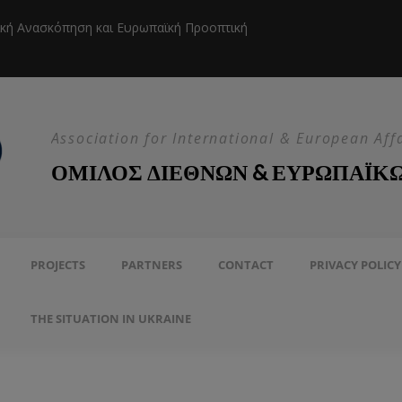
ική Ανασκόπηση και Ευρωπαϊκή Προοπτική
Η EEAS κ
Association for International & European Aff
ΟΜΙΛΟΣ ΔΙΕΘΝΩΝ & ΕΥΡΩΠΑΪΚ
PROJECTS
PARTNERS
CONTACT
PRIVACY POLICY
THE SITUATION IN UKRAINE