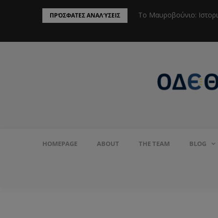
ην Προστασία του Πληθυσμού από το
Το Μαυροβούνιο: Ιστορ
ΠΡΌΣΦΑΤΕΣ ΑΝΑΛΎΣΕΙΣ
HOMEPAGE
ABOUT
THE TEAM
BLOG