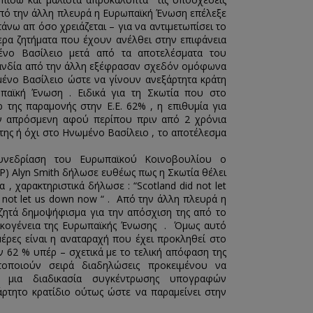
 Από την άλλη πλευρά η Ευρωπαϊκή Ένωση επέλεξε
άνω απ όσο χρειάζεται – για να αντιμετωπίσει το
ερα ζητήματα που έχουν ανέλθει στην επιφάνεια
μένο Βασίλειο μετά από τα αποτελέσματα του
ρλανδία από την άλλη εξέφρασαν σχεδόν ομόφωνα
ένο Βασίλειο ώστε να γίνουν ανεξάρτητα κράτη
παϊκή Ένωση . Ειδικά για τη Σκωτία που στο
της παραμονής στην Ε.Ε. 62% , η επιθυμία για
ον απρόσμενη αφού περίπου πριν από 2 χρόνια
της ή όχι στο Ηνωμένο Βασίλειο , το αποτέλεσμα
υνεδρίαση του Ευρωπαϊκού Κοινοβουλίου ο
) Alyn Smith δήλωσε ευθέως πως η Σκωτία θέλει
, χαρακτηριστικά δήλωσε : “Scotland did not let
o not let us down now “ . Από την άλλη πλευρά η
 ζητά δημοψήφισμα για την απόσχιση της από το
οικογένεια της Ευρωπαϊκής Ένωσης . Όμως αυτό
μέρες είναι η αναταραχή που έχει προκληθεί στο
ν 62 % υπέρ – σχετικά με το τελική απόφαση της
τοποιούν σειρά διαδηλώσεις προκειμένου να
ει μια διαδικασία συγκέντρωσης υπογραφών
άρτητο κρατίδιο ούτως ώστε να παραμείνει στην