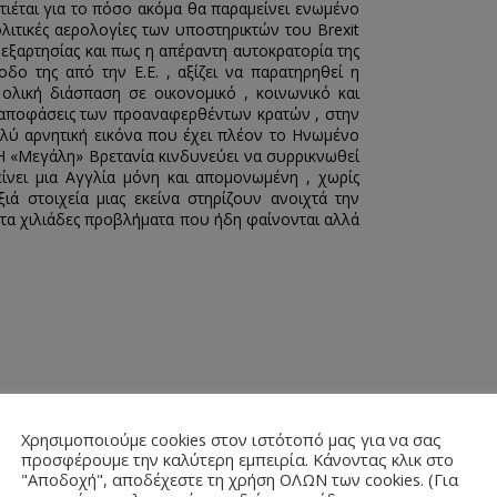
ιέται για το πόσο ακόμα θα παραμείνει ενωμένο
ολιτικές αερολογίες των υποστηρικτών του Brexit
εξαρτησίας και πως η απέραντη αυτοκρατορία της
δο της από την Ε.Ε. , αξίζει να παρατηρηθεί η
 ολική διάσπαση σε οικονομικό , κοινωνικό και
ις αποφάσεις των προαναφερθέντων κρατών , στην
λύ αρνητική εικόνα που έχει πλέον το Ηνωμένο
Η «Μεγάλη» Βρετανία κινδυνεύει να συρρικνωθεί
ίνει μια Αγγλία μόνη και απομονωμένη , χωρίς
ά στοιχεία μιας εκείνα στηρίζουν ανοιχτά την
 τα χιλιάδες προβλήματα που ήδη φαίνονται αλλά
Χρησιμοποιούμε cookies στον ιστότοπό μας για να σας
προσφέρουμε την καλύτερη εμπειρία. Κάνοντας κλικ στο
"Αποδοχή", αποδέχεστε τη χρήση ΟΛΩΝ των cookies. (Για