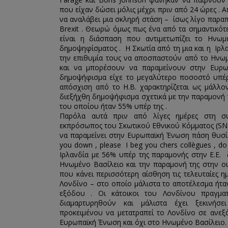
που είχαν δώσει μόλις μέχρι πριν από 24 ώρες .
να αναλάβει μια σκληρή στάση – ίσως λίγο παραπ
Brexit . Θεωρώ όμως πως ένα από τα σημαντικότ
είναι η διάσπαση που αντιμετωπίζει το Ηνω
δημοψηφίσματος . Η Σκωτία από τη μια και η Ι
την επιθυμία τους να αποσπαστούν από το Ηνωμ
και να μπορέσουν να παραμείνουν στην Ευρω
δημοψήφισμα είχε το μεγαλύτερο ποσοστό υπέρ 
απόσχιση από το Η.Β. χαρακτηρίζεται ως μάλλ
διεξήχθη δημοψήφισμα σχετικά με την παραμονή 
του οποίου ήταν 55% υπέρ της .
Παρόλα αυτά πριν από λίγες ημέρες στη σ
εκπρόσωπος του Σκωτικού Εθνικού Κόμματος (SNP
να παραμείνει στην Ευρωπαϊκή Ένωση πάση θυσία 
you down , please I beg you chers collègues , d
Ιρλανδία με 56% υπέρ της παραμονής στην Ε.Ε.
Ηνωμένο Βασίλειο και την παραμονή της στην 
που κάνει περισσότερη αίσθηση τις τελευταίες η
Λονδίνο – στο οποίο μάλιστα το αποτέλεσμα ήτα
εξόδου . Οι κάτοικοι του Λονδίνου πραγμα
διαμαρτυρηθούν και μάλιστα έχει ξεκινήσ
προκειμένου να μετατραπεί το Λονδίνο σε ανεξ
Ευρωπαϊκή Ένωση και όχι στο Ηνωμένο Βασίλειο.