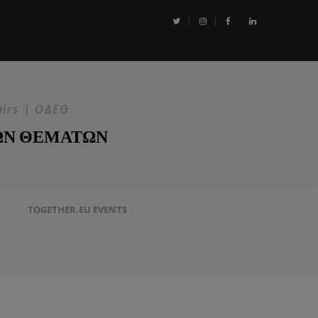
αι η Επιχείρηση ASPIDES: Η ΕΕ στην ασφάλεια της Ερυθράς Θάλασσα
airs | ΟΔΕΘ
ΩΝ ΘΕΜΑΤΩΝ
TOGETHER.EU EVENTS