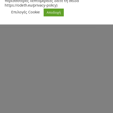
περισσότερες λεπτομέρειες δείτε τη σείδα
Το BREXIT υπό το πρίσμα του άρθρου 50 της
https://odeth.eu/privacy-policy)
Συνθήκης Λισαβόνας.
Επιλογές Cookie
Αποδοχή