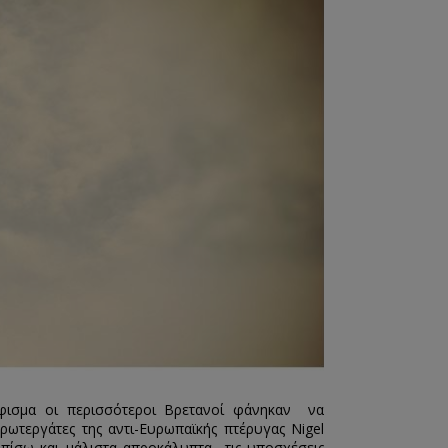
φισμα οι περισσότεροι Βρετανοί φάνηκαν να
ωτεργάτες της αντι-Ευρωπαϊκής πτέρυγας Nigel
 πίσω και μάλιστα απροκάλυπτα τις υποσχέσεις