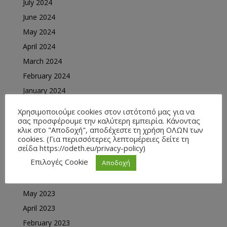
July 2024
June 2024
May 2024
April 2024
March 2024
February 2024
January 2024
December 2023
Χρησιμοποιούμε cookies στον ιστότοπό μας για να
November 2023
σας προσφέρουμε την καλύτερη εμπειρία. Κάνοντας
κλικ στο "Αποδοχή", αποδέχεστε τη χρήση ΟΛΩΝ των
October 2023
cookies. (Για περισσότερες λεπτομέρειες δείτε τη
σείδα https://odeth.eu/privacy-policy)
September 2023
Επιλογές Cookie
Αποδοχή
August 2023
June 2023
May 2023
April 2023
February 2023