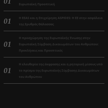
Ευρωπαϊκή Προοπτική
Η EEAS και η Επιχείρηση ASPIDES: Η ΕΕ στην ασφάλεια
της Ερυθράς Θάλασσας
Η προσχώρηση της Ευρωπαϊκής Ένωσης στην
Ευρωπαϊκή Σύμβαση Δικαιωμάτων του Ανθρώπου:
Προκλήσεις και Προοπτικές
Η ελευθερία της έκφρασης και η ρητορική μίσους υπό
το πρίσμα της Ευρωπαϊκής Σύμβασης Δικαιωμάτων
του Ανθρώπου