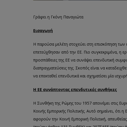
Γράφει η Γκόνη Παναγιώτα
Εισαγωγή
Η παρούσα μελέτη στοχεύει στη επισκόπηση των
επετεύχθησαν από την ΕΕ. Πιο συγκεκριμένα, η ερ
προσπάθειες της ΕΕ να συνάψει επενδυτική συμφω
διαπραγματεύσεις της. Σκοπός είναι να καταδειχθ
να επεκταθεί επενδυτικά και σχηματίσει μία ισχυ
Η ΕΕ συνάπτοντας επενδυτικές συνθήκες
Η Συνθήκη της Ρώμης του 1957 απονέμει στις Ευρω
Κοινής Εμπορικής Πολιτικής. Αυτό σημαίνει, ότι 
αφορούν την Κοινή Εμπορική Πολιτική, απευθείας
(πρώην άρθρο 131 ΣυνθΕΚ) και 207ΣΛΕΕ (πρώην 