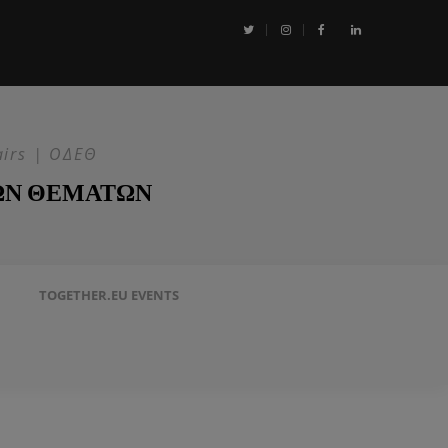
αι η Επιχείρηση ASPIDES: Η ΕΕ στην ασφάλεια της Ερυθράς Θάλασσα
airs | ΟΔΕΘ
ΩΝ ΘΕΜΑΤΩΝ
TOGETHER.EU EVENTS