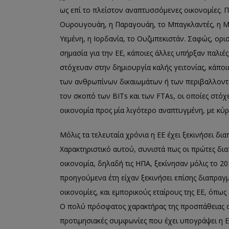
ως επί το πλείστον αναπτυσσόμενες οικονομίες. Π
Ουρουγουάη, η Παραγουάη, το Μπαγκλαντές, η Μογ
Υεμένη, η Ιορδανία, το Ουζμπεκιστάν. Σαφώς, ορι
σημασία για την ΕΕ, κάποιες άλλες υπήρξαν παλιές
στόχευαν στην δημιουργία καλής γειτονίας, κάποι
των ανθρωπίνων δικαιωμάτων ή των περιβαλλοντ
τον σκοπό των BITs και των FTAs, οι οποίες στό
οικονομία προς μία λιγότερο αναπτυγμένη, με κύ
Μόλις τα τελευταία χρόνια η ΕΕ έχει ξεκινήσει δι
Χαρακτηριστικό αυτού, συνιστά πως οι πρώτες δι
οικονομία, δηλαδή τις ΗΠΑ, ξεκίνησαν μόλις το 2
προηγούμενα έτη είχαν ξεκινήσει επίσης διαπραγμ
οικονομίες, και εμπορικούς εταίρους της ΕΕ, όπως 
Ο πολύ πρόσφατος χαρακτήρας της προσπάθειας αυτ
προτιμησιακές συμφωνίες που έχει υπογράψει η Ε