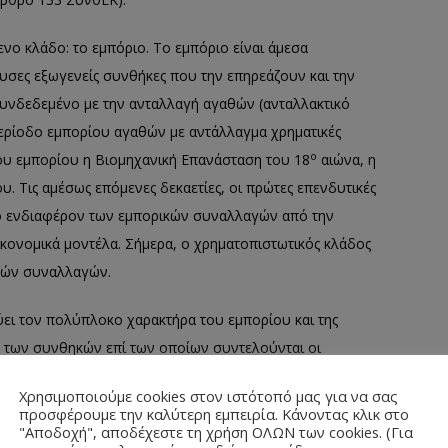
ο κλάδο: το εμπόριο. Το εμπόριο είναι άμεσα
ουσες εξωγενείς συνθήκες που την επηρεάζουν και την
υνδεδεμένο με την ανταλλαγή αγαθών (ανταλλακτικό
 περίοδο εμπορίου αγαθών με αντάλλαγμα χρηματικές
ο
του εμπορίου η Βιομηχανική Επανάσταση του 18
αιώνα, η
. Τις αμέσως επόμενες δεκαετίες, οι πρώτες επενδυτικές
το ενδιαφέρον των εμπορικών συναλλαγών από την
ικονομικά μοντέλα. Σήμερα, ο χρηματοπιστωτικός κλάδος
κών συναλλαγών.
ει τον πολύπλοκο χαρακτήρα του εμπορίου και της
λή των συνθηκών επί των οποίων συντελούνται οι
τον ορισμό της εμπορικής πολιτικής και των πεδίων που
Χρησιμοποιούμε cookies στον ιστότοπό μας για να σας
οσδιορισμός της ΚΕΠ υπήρξε αντικείμενο συγκρούσεων
προσφέρουμε την καλύτερη εμπειρία. Κάνοντας κλικ στο
ην ίδρυση της Ευρωπαϊκής Οικονομικής Κοινότητας, η ΚΕΠ
"Αποδοχή", αποδέχεστε τη χρήση ΟΛΩΝ των cookies. (Για