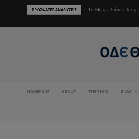
ην Προστασία του Πληθυσμού από το
Το Μαυροβούνιο: Ιστορ
ΠΡΌΣΦΑΤΕΣ ΑΝΑΛΎΣΕΙΣ
HOMEPAGE
ABOUT
THE TEAM
BLOG