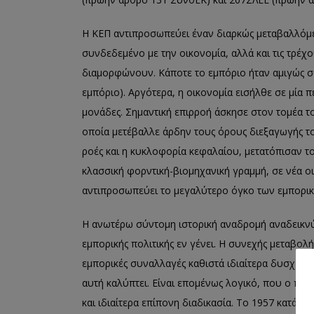
Η ΚΕΠ αντιπροσωπεύει έναν διαρκώς μεταβαλλόμεν
συνδεδεμένο με την οικονομία, αλλά και τις τρέχ
διαμορφώνουν. Κάποτε το εμπόριο ήταν αμιγώς σ
εμπόριο). Αργότερα, η οικονομία εισήλθε σε μία
μονάδες. Σημαντική επιρροή άσκησε στον τομέα 
οποία μετέβαλλε άρδην τους όρους διεξαγωγής του
ροές και η κυκλοφορία κεφαλαίου, μετατόπισαν 
κλασσική φορντική-βιομηχανική γραμμή, σε νέα ο
αντιπροσωπεύει το μεγαλύτερο όγκο των εμπορι
Η ανωτέρω σύντομη ιστορική αναδρομή αναδεικνύ
εμπορικής πολιτικής εν γένει. Η συνεχής μεταβο
εμπορικές συναλλαγές καθιστά ιδιαίτερα δυσχερή 
αυτή καλύπτει. Είναι επομένως λογικό, που ο πρ
και ιδιαίτερα επίπονη διαδικασία. Το 1957 κατά τ