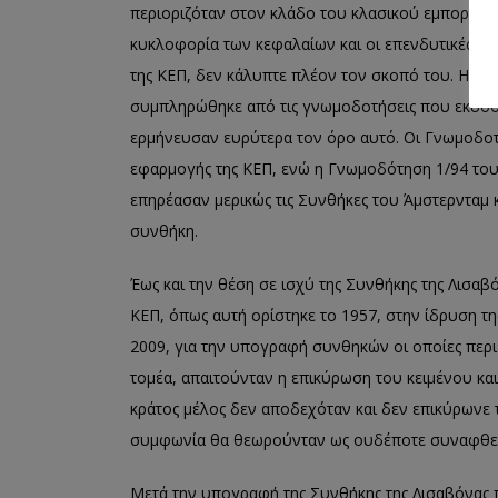
περιοριζόταν στον κλάδο του κλασικού εμπορίου 
κυκλοφορία των κεφαλαίων και οι επενδυτικές ροέ
της ΚΕΠ, δεν κάλυπτε πλέον τον σκοπό του. Η έν
συμπληρώθηκε από τις γνωμοδοτήσεις που εκδόθη
ερμήνευσαν ευρύτερα τον όρο αυτό. Οι Γνωμοδοτή
εφαρμογής της ΚΕΠ, ενώ η Γνωμοδότηση 1/94 του 
επηρέασαν μερικώς τις Συνθήκες του Άμστερνταμ κ
συνθήκη.
Έως και την θέση σε ισχύ της Συνθήκης της Λισαβό
ΚΕΠ, όπως αυτή ορίστηκε το 1957, στην ίδρυση τη
2009, για την υπογραφή συνθηκών οι οποίες περ
τομέα, απαιτούνταν η επικύρωση του κειμένου και 
κράτος μέλος δεν αποδεχόταν και δεν επικύρωνε τ
συμφωνία θα θεωρούνταν ως ουδέποτε συναφθε
Μετά την υπογραφή της Συνθήκης της Λισαβόνας 