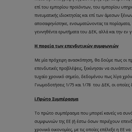
επί του εμπορίου προϊόντων, του εμπορίου υπηρ
πνευματικής ιδιοκτησίας και επί των άμεσων ξέν
αποσαφηνίστηκε, ενσωματώνοντας τα πορίσματα, 
γεννηθέντα ερωτήματα του ΔΕΚ, αλλά και την εν 
Η πορεία των επενδυτικών συμφωνιών
Με μία πρόχειρη ανασκόπηση, θα δούμε πως οι π
επενδυτικές προβλέψεις, ξεκίνησαν να συνάπτοντα
τυχαίο χρονικό σημείο, δεδομένου πως λίγα χρόνι
Γνωμοδοτήσεις 1/75 και 1/78 του ΔΕΚ, οι οποίες
i
.Πρώτο Συμπέρασμα
Tο πρώτο συμπέρασμα που μπορεί κανείς να συν
συμφωνιών της ΕΕ (ή έστω όσων περιέχουν επενδυ
χρονικά οικονομίες, με τις οποίες επέλεξε η ΕΕ 