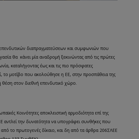
 επενδυτικών διαπραγματεύσεων και συμφωνιών που
γασία θα κάνει μία αναδρομή ξεκινώντας από τις πρώτες
νία, καταλήγοντας έως και τις πιο πρόσφατες
εί, το μοτίβο που ακολούθησε η ΕΕ, στην προσπάθεια της
ρή θέση στον διεθνή επενδυτικό χώρο.
παϊκές Κοινότητες αποκλειστική αρμοδιότητα επί της
η ΕΕ αντλεί την δυνατότητα να υπογράφει συνθήκες που
 από το πρωτογενές δίκαιο, και δη από τα άρθρα 206ΣΛΕΕ
άρθρο 133 ΣυνθΕΚ).