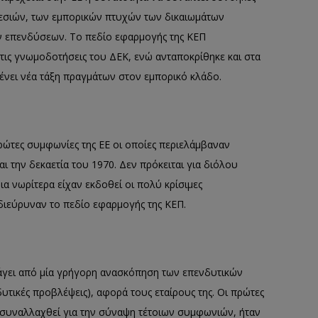
εσιών, των εμπορικών πτυχών των δικαιωμάτων
ων επενδύσεων. Το πεδίο εφαρμογής της ΚΕΠ
τις γνωμοδοτήσεις του ΔΕΚ, ενώ ανταποκρίθηκε και στα
γένει νέα τάξη πραγμάτων στον εμπορικό κλάδο.
ρώτες συμφωνίες της ΕΕ οι οποίες περιελάμβαναν
ι την δεκαετία του 1970. Δεν πρόκειται για διόλου
α νωρίτερα είχαν εκδοθεί οι πολύ κρίσιμες
 διεύρυναν το πεδίο εφαρμογής της ΚΕΠ.
άγει από μία γρήγορη ανασκόπηση των επενδυτικών
τικές προβλέψεις), αφορά τους εταίρους της. Οι πρώτες
να συναλλαχθεί για την σύναψη τέτοιων συμφωνιών, ήταν