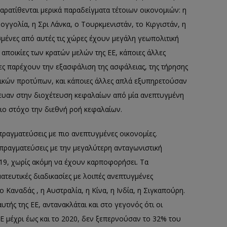
αρατίθενται μερικά παραδείγματα τέτοιων οικονομιών: η
γολία, η Σρι Λάνκα, ο Τουρκμενιστάν, το Κιργιστάν, η
σμένες από αυτές τις χώρες έχουν μεγάλη γεωπολιτική
 αποικίες των κρατών μελών της ΕΕ, κάποιες άλλες
ες παρέχουν την εξασφάλιση της ασφάλειας, της τήρησης
ικών προτύπων, και κάποιες άλλες απλά εξυπηρετούσαν
χευαν στην διοχέτευση κεφαλαίων από μία ανεπτυγμένη
ριο στόχο την διεθνή ροή κεφαλαίων.
απραγματεύσεις με πιο ανεπτυγμένες οικονομίες.
απραγματεύσεις με την μεγαλύτερη ανταγωνιστική
019, χωρίς ακόμη να έχουν καρποφορήσει. Τα
ατευτικές διαδικασίες με λοιπές ανεπτυγμένες
ο Καναδάς , η Αυστραλία, η Κίνα, η Ινδία, η Σιγκαπούρη.
ής της ΕΕ, αντανακλάται και στο γεγονός ότι οι
Ε μέχρι έως και το 2020, δεν ξεπερνούσαν το 32% του