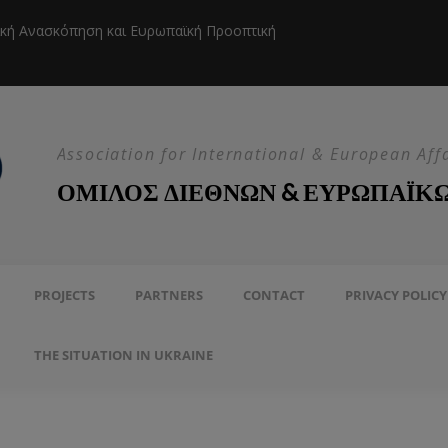
ική Ανασκόπηση και Ευρωπαϊκή Προοπτική
Η EEAS κ
Association for International & European Aff
ΟΜΙΛΟΣ ΔΙΕΘΝΩΝ & ΕΥΡΩΠΑΪΚ
PROJECTS
PARTNERS
CONTACT
PRIVACY POLICY
THE SITUATION IN UKRAINE