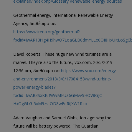
explained/index.php/Glossary:Renewable_energy_sources
Geothermal energy, International Renewable Energy
Agency, διαθέσιμο σε:
https://www.irena.org/geothermal?
fbclid=IwAR13i1g4H9hwO7LoaGLB0dmYLLe0OI8HxUItLoSgC
David Roberts, These huge new wind turbines are a
marvel. They’re also the future., vox.com, 20/5/2019
12:36 pm, διαθέσιμο σε:
https://www.vox.com/energy-
and-environment/2018/3/8/17084158/wind-turbine-
power-energy-blades?
fbclid=IwAR3SxKBifWwMFUa6GMvvSHOV8GJC-
HxOgGLG-5xM9zs-OD8wFqRiJXW1Rco
Adam Vaughan and Samuel Gibbs, Ion age: why the
future will be battery powered, The Guardian,