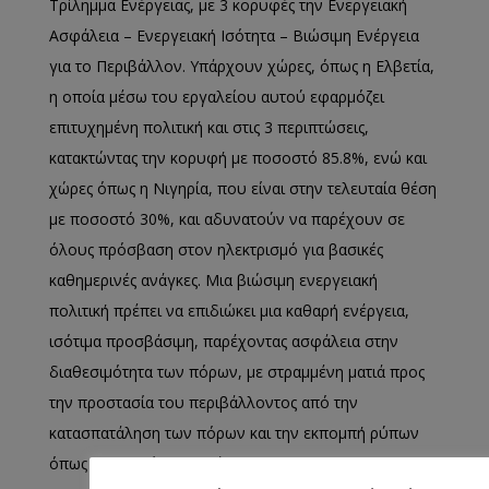
Τρίλημμα Ενέργειας, με 3 κορυφές την Ενεργειακή
Ασφάλεια – Ενεργειακή Ισότητα – Βιώσιμη Ενέργεια
για το Περιβάλλον. Υπάρχουν χώρες, όπως η Ελβετία,
η οποία μέσω του εργαλείου αυτού εφαρμόζει
επιτυχημένη πολιτική και στις 3 περιπτώσεις,
κατακτώντας την κορυφή με ποσοστό 85.8%, ενώ και
χώρες όπως η Νιγηρία, που είναι στην τελευταία θέση
με ποσοστό 30%, και αδυνατούν να παρέχουν σε
όλους πρόσβαση στον ηλεκτρισμό για βασικές
καθημερινές ανάγκες. Μια βιώσιμη ενεργειακή
πολιτική πρέπει να επιδιώκει μια καθαρή ενέργεια,
ισότιμα προσβάσιμη, παρέχοντας ασφάλεια στην
διαθεσιμότητα των πόρων, με στραμμένη ματιά προς
την προστασία του περιβάλλοντος από την
κατασπατάληση των πόρων και την εκπομπή ρύπων
όπως το διοξείδιο του άνθρακα (Co2).