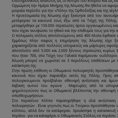
επιστημονικούς αναλυτές ως το κέντρο του κόσμου και ως δί
Ορμώμενη την Ημέρα Μνήμης της Άλωσης θα ήθελα να αφιερώ
μοιραία περίοδο για την «Πόλη» της Ορθοδοξίας και της αίγλ
Η προετοιμασία της Άλωσης είχε ξεκίνησε από τον Ιανουάρ
μετέφεραν τα κανονιά τους έξω από τα Τείχη της Πόλης
μεταφέρθηκε με 150.000 στρατιώτες άρτια οργανωμένους κα
που είχαν ανυψώσει το ηθικό και την επιθυμία τους για την κ
Ο πολεμικός στόλος αποτελούμενος από 400 πλοία έφθασε σ
Εμμέσως πλην σαφώς η επιχείρηση της Άλωσης είχε ξεκ
χαρακτηρίζεται από πολλούς ιστορικούς και μάρτυρες σφοδρ
αποτελείτο από 5.000 και 2.000 ξένους στρατιώτες κυρίως
που ήταν 700, στα Τείχη του Γαλατά παρέμειναν ουδέτεροι
Άλωση μπορεί να χωριστεί σε 3 περιόδους επιθέσεων με τ
κατάκτηση της.
Στην πρώτη επίθεση οι Οθωμανοί πολιορκητές προσπάθησαν
κανονιά που είχαν παρατάξει εκτός της Πόλης. Προς απ
πολιορκουμενοι προέβαλαν σθεναρή αντίσταση και άμυν
έκβαση αυτού του αγώνα . Μαρτυρίες από τα ιστορικά 
φημολογούντο πως οι Οθωμανοί βλέποντας την σθεναρή 
οπισθοχωρήσουν.
Στο Κερατένιο Κόλπο παρατηρήθηκε η ιδιά αντίσταση
πολιορκητών . Είναι γεγονός πως οι Τούρκοι προσπάθησαν 
κόλπου, αλλά δεν τα κατάφεραν. Χρειάστηκε η κατασκευ
Κεράτιο για να καταφέρει ο Οθωμανικός Στόλος να περάσει 7