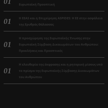
Ευρωπαϊκή Προοπτική
Η EEAS και η Επιχείρηση ASPIDES: Η ΕΕ στην ασφάλεια
της Ερυθράς Θάλασσας
Η προσχώρηση της Ευρωπαϊκής Ένωσης στην
Ευρωπαϊκή Σύμβαση Δικαιωμάτων του Ανθρώπου:
Προκλήσεις και Προοπτικές
Η ελευθερία της έκφρασης και η ρητορική μίσους υπό
το πρίσμα της Ευρωπαϊκής Σύμβασης Δικαιωμάτων
του Ανθρώπου