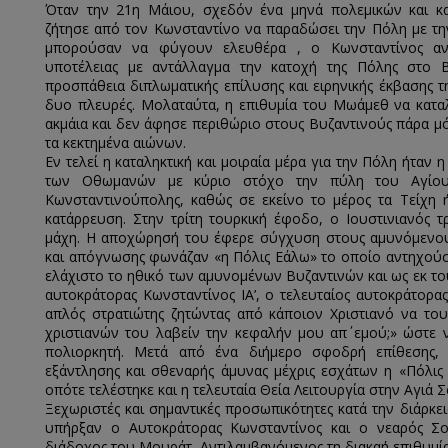
Όταν την 21η Μάιου, σχεδόν ένα μηνά πολεμικών και κ
ζήτησε από τον Κωνσταντίνο να παραδώσει την Πόλη με τη
μπορούσαν να φύγουν ελευθέρα , ο Κωνσταντίνος αν
υποτέλειας με αντάλλαγμα την κατοχή της Πόλης στο Β
προσπάθεια διπλωματικής επίλυσης και ειρηνικής έκβασης τη
δυο πλευρές. Μολαταύτα, η επιθυμία του Μωάμεθ να κατα
ακμάια και δεν άφησε περιθώριο στους Βυζαντινούς πάρα μ
τα κεκτημένα αιώνων.
Εν τελεί η καταληκτική και μοιραία μέρα για την Πόλη ήταν
των Οθωμανών με κύριο στόχο την πύλη του Αγίου
Κωνσταντινούπολης, καθώς σε εκείνο το μέρος τα Τείχη
κατάρρευση. Στην τρίτη τουρκική έφοδο, ο Ιουστινιανός 
μάχη. Η αποχώρησή του έφερε σύγχυση στους αμυνόμενους 
και απόγνωσης φωνάζαν «η Πόλις Εάλω» το οποίο αντηχούσ
ελάχιστο το ηθικό των αμυνομένων Βυζαντινών και ως εκ τ
αυτοκράτορας Κωνσταντίνος ΙΑ’, ο τελευταίος αυτοκράτορα
απλός στρατιώτης ζητώντας από κάποιον Χριστιανό να του
χριστιανών του λαβείν την κεφαλήν μου απ΄ εμού;» ώστε 
πολιορκητή. Μετά από ένα διήμερο σφοδρή επίθεσης, α
εξάντλησης και σθεναρής άμυνας μέχρις εσχάτων η «Πόλις
οπότε τελέστηκε και η τελευταία Θεία Λειτουργία στην Αγιά Σ
Ξεχωριστές και σημαντικές προσωπικότητες κατά την διάρκ
υπήρξαν ο Αυτοκράτορας Κωνσταντίνος και ο νεαρός Σ
διάδοχος του Μουράτ. Αντιλαμβανόμενος τη διακαή επιθυμί