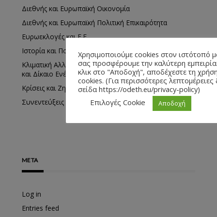
Διεθνής και Ευρωπαϊκή Οικονομία
Διεθνής και Ευρωπαϊκή Πολιτική Επικαιρότητα
Ευρωεκλογές και Ε.Ε.
Ιστορία και Πολιτισμός
Χρησιμοποιούμε cookies στον ιστότοπό μ
σας προσφέρουμε την καλύτερη εμπειρία
Κλιματική Αλλαγή, Περιβαλλοντολογικά Προβλήματα
κλικ στο "Αποδοχή", αποδέχεστε τη χρή
και Δίκαιο Ενέργειας
cookies. (Για περισσότερες λεπτομέρειες 
Κρίσεις και Ζητήματα Ασφαλείας
σείδα https://odeth.eu/privacy-policy)
Επιλογές Cookie
Συνεντεύξεις
Αποδοχή
META
Log in
Entries feed