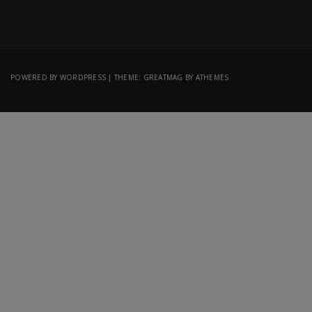
POWERED BY WORDPRESS
|
THEME:
GREATMAG
BY ATHEMES.