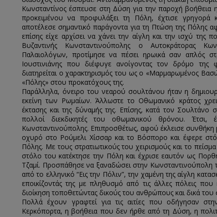
Κωνσταντίνος έσπευσε στη Δύση για την παροχή βοήθεια η
προκειμένου να προφυλάξει τη Πόλη, έχτισε γρηγορά κ
αποτέλεσε σημαντικό παράγοντα για τη Πτώση της Πόλης α
επίσης είχε αρχίσει να χάνει την αίγλη και την ισχύ της π
Βυζαντινής Κωνσταντινούπολης ο Αυτοκράτορας Κων
Παλαιολόγων, προτίμησε να πέσει ηρωικά σαν απλός στ
Ιουστινιάνης που διέφυγε ανοίγοντας τον δρόμο της φ
διατηρείται ο χαρακτηρισμός του ως ο «Μαρμαρωμένος Βασι
«Πόλης» στου προκατόχους της.
Παράλληλα, όνειρο του νεαρού σουλτάνου ήταν η δημιουργ
εκείνη των Ρωμαίων. Άλλωστε το Οθωμανικό κράτος χρει
έκτασης και της δύναμής της. Επίσης, κατά τον Σουλτάνο 
πολλοί διεκδικητές του οθωμανικού θρόνου. Έτσι,
Κωνσταντινούπολης. Επιπροσθέτως, αφού έκλεισε συνθήκη με
οχυρό στο Ρούμελι Χίσσαρ και το Βόσπορο και έφερε στόλ
Πόλης. Με τους στρατιωτικούς του χειρισμούς και το πείσμ
στόλο του κατέκτησε την Πόλη και έχρισε εαυτόν ως Πορθ
Τζαμί. Προσπάθησε να ξαναδώσει στην Κωνσταντινούπολη τ
από το ελληνικό “Εις την Πόλιν”, την χαμένη της αίγλη κατασ
εποικίζοντάς της με πληθυσμό από τις άλλες πόλεις που
διοίκηση τοποθετώντας δικούς του ανθρώπους και δικά του 
Πολλά έχουν γραφτεί για τις αιτίες που οδήγησαν στη
Κερκόπορτα, η βοήθεια που δεν ήρθε από τη Δύση, η πολιτ