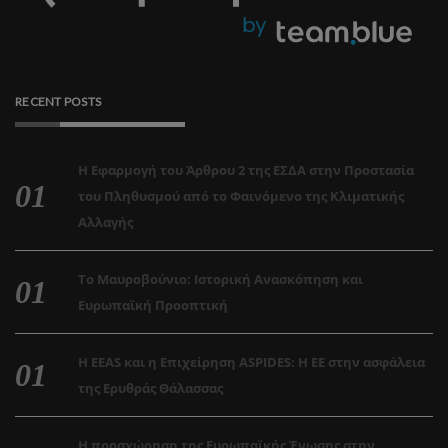
RECENT POSTS
Η Εφαρμογή του Άρθρου 2 της ΕΣΔΑ στην Προστασία
του Πληθυσμού από το Φαινόμενο της Κλιματικής
Αλλαγής
Το Μαυροβούνιο: Ιστορική Ανασκόπηση και
Ευρωπαϊκή Προοπτική
Η EEAS και η Επιχείρηση ASPIDES: Η ΕΕ στην ασφάλεια
της Ερυθράς Θάλασσας
Η προσχώρηση της Ευρωπαϊκής Ένωσης στην