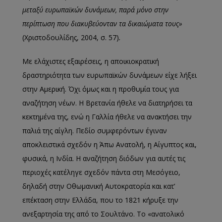
μεταξύ ευρωπαϊκών δυνάμεων, παρά μόνο στην
περίπτωση που διακυβεύονταν τα δικαιώματα τους»
(Χριστοδουλίδης, 2004, σ. 57)
.
Με ελάχιστες εξαιρέσεις, η αποικιοκρατική
δραστηριότητα των ευρωπαϊκών δυνάμεων είχε λήξει
στην Αμερική. Όχι όμως και η προθυμία τους για
αναζήτηση νέων. Η Βρετανία ήθελε να διατηρήσει τα
κεκτημένα της, ενώ η Γαλλία ήθελε να ανακτήσει την
παλιά της αίγλη. Πεδίο συμφερόντων έγιναν
αποκλειστικά σχεδόν η Άπω Ανατολή, η Αίγυπτος και,
φυσικά, η Ινδία. Η αναζήτηση διόδων για αυτές τις
περιοχές κατέληγε σχεδόν πάντα στη Μεσόγειο,
δηλαδή στην Οθωμανική Αυτοκρατορία και κατ’
επέκταση στην Ελλάδα, που το 1821 κήρυξε την
ανεξαρτησία της από το Σουλτάνο. Το «ανατολικό