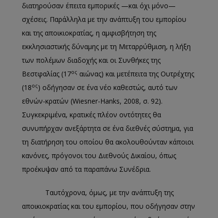
διατηρούσαν έπειτα εμπορικές —και όχι μόνο—
σχέσεις. Παράλληλα με την ανάπτυξη του εμπορίου
και της αποικιοκρατίας, η αμφισβήτηση της
εκκλησιαστικής δύναμης με τη Μεταρρύθμιση, η λήξη
των πολέμων διαδοχής και οι Συνθήκες της
ος
Βεστφαλίας (17
αιώνας) και μετέπειτα της Ουτρέχτης
ος
(18
) οδήγησαν σε ένα νέο καθεστώς, αυτό των
εθνών-κρατών (Wiesner-Hanks, 2008, σ. 92).
Συγκεκριμένα, κρατικές πλέον οντότητες θα
συνυπήρχαν ανεξάρτητα σε ένα διεθνές σύστημα, για
τη διατήρηση του οποίου θα ακολουθούνταν κάποιοι
κανόνες, πρόγονοι του Διεθνούς Δικαίου, όπως
προέκυψαν από τα παραπάνω Συνέδρια.
Ταυτόχρονα, όμως, με την ανάπτυξη της
αποικιοκρατίας και του εμπορίου, που οδήγησαν στην