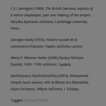
C.E. Carrington (1968),
The British Overseas, exploits of
a nation shopkeeper,
part one: Making of the empire,
Μεγάλη Βρετανία: εκδόσεις: Cambridge University
Press.
Georges Hardy (1953),
Histoire sociale de la
colonisation française,
Παρίσι: εκδόσεις Larose.
Merry E. Wiesner-Hanks (2008),
Πρώιμη
Νεότερη
Ευρώπη
, 1450- 1789,
εκδόσεις: Ξιφαράς.
Χριστόφορος Χριστοδουλίδης (2004),
Διπλωματική
Ιστορία τριών αιώνων, από τη Βιέννη στις Βερσαλλίες,
τόμος δεύτερος, Αθήνα: εκδόσεις: Ι. Σιδέρης.
Tagged
Στυλιανή Ράπτη