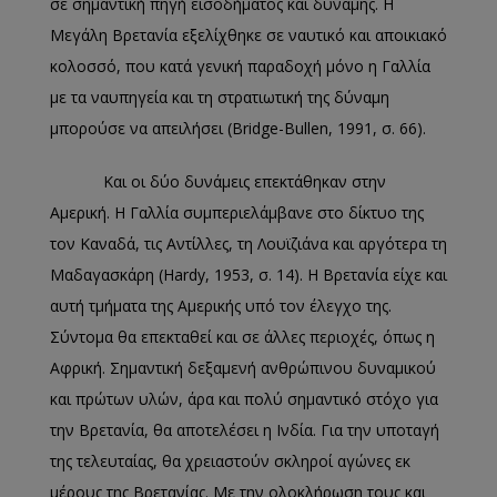
σε σημαντική πηγή εισοδήματος και δύναμης. Η
Μεγάλη Βρετανία εξελίχθηκε σε ναυτικό και αποικιακό
κολοσσό, που κατά γενική παραδοχή μόνο η Γαλλία
με τα ναυπηγεία και τη στρατιωτική της δύναμη
μπορούσε να απειλήσει (Bridge-Bullen, 1991, σ. 66).
Και οι δύο δυνάμεις επεκτάθηκαν στην
Αμερική. Η Γαλλία συμπεριελάμβανε στο δίκτυο της
τον Καναδά, τις Αντίλλες, τη Λουϊζιάνα και αργότερα τη
Μαδαγασκάρη (Hardy, 1953, σ. 14). Η Βρετανία είχε και
αυτή τμήματα της Αμερικής υπό τον έλεγχο της.
Σύντομα θα επεκταθεί και σε άλλες περιοχές, όπως η
Αφρική. Σημαντική δεξαμενή ανθρώπινου δυναμικού
και πρώτων υλών, άρα και πολύ σημαντικό στόχο για
την Βρετανία, θα αποτελέσει η Ινδία. Για την υποταγή
της τελευταίας, θα χρειαστούν σκληροί αγώνες εκ
μέρους της Βρετανίας. Με την ολοκλήρωση τους και