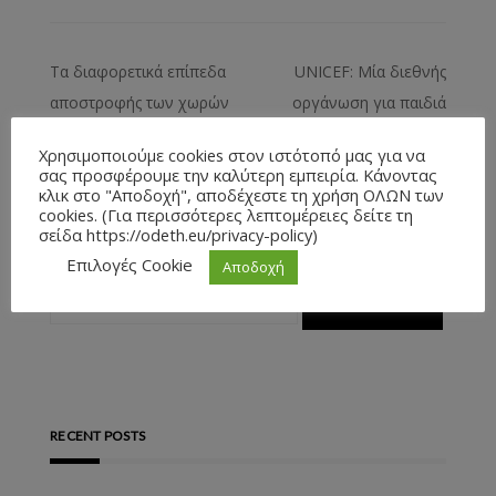
Τα διαφορετικά επίπεδα
UNICEF: Μία διεθνής
αποστροφής των χωρών
οργάνωση για παιδιά
για τον πληθωρισμό: Η
Χρησιμοποιούμε cookies στον ιστότοπό μας για να
περίπτωση της Γερμανίας
σας προσφέρουμε την καλύτερη εμπειρία. Κάνοντας
κλικ στο "Αποδοχή", αποδέχεστε τη χρήση ΟΛΩΝ των
cookies. (Για περισσότερες λεπτομέρειες δείτε τη
σείδα https://odeth.eu/privacy-policy)
Επιλογές Cookie
Αποδοχή
RECENT POSTS