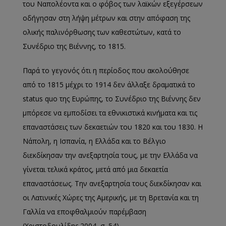
του Ναπολέοντα και ο φόβος των λαϊκών εξεγέρσεων
οδήγησαν στη λήψη μέτρων και στην απόφαση της
ολικής παλινόρθωσης των καθεστώτων, κατά το
Συνέδριο της Βιέννης, το 1815.
Παρά το γεγονός ότι η περίοδος που ακολούθησε
από το 1815 μέχρι το 1914 δεν άλλαξε δραματικά το
status quo της Ευρώπης, το Συνέδριο της Βιέννης δεν
μπόρεσε να εμποδίσει τα εθνικιστικά κινήματα και τις
επαναστάσεις των δεκαετιών του 1820 και του 1830. Η
Νάπολη, η Ισπανία, η Ελλάδα και το Βέλγιο
διεκδίκησαν την ανεξαρτησία τους, με την Ελλάδα να
γίνεται τελικά κράτος, μετά από μια δεκαετία
επαναστάσεως. Την ανεξαρτησία τους διεκδίκησαν και
οι Λατινικές Χώρες της Αμερικής, με τη Βρετανία και τη
Γαλλία να εποφθαλμιούν παρέμβαση
(Χριστοδουλίδης 2004, σ. 54).