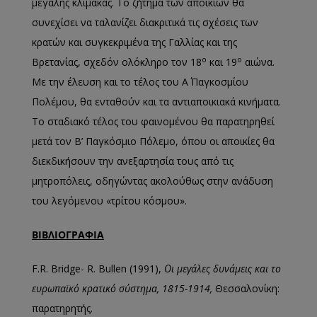
μεγάλης κλίμακας. Το ζήτημα των αποικιών θα
συνεχίσει να ταλανίζει διακριτικά τις σχέσεις των
κρατών και συγκεκριμένα της Γαλλίας και της
ο
ο
Βρετανίας, σχεδόν ολόκληρο τον 18
και 19
αιώνα.
Με την έλευση και το τέλος του Α΄ Παγκοσμίου
Πολέμου, θα ενταθούν και τα αντιαποικιακά κινήματα.
Το σταδιακό τέλος του φαινομένου θα παρατηρηθεί
μετά τον Β’ Παγκόσμιο Πόλεμο, όπου οι αποικίες θα
διεκδικήσουν την ανεξαρτησία τους από τις
μητροπόλεις, οδηγώντας ακολούθως στην ανάδυση
του λεγόμενου «τρίτου κόσμου».
ΒΙΒΛΙΟΓΡΑΦΙΑ
F.R. Bridge- R. Bullen (1991),
Οι μεγάλες δυνάμεις και το
ευρωπαϊκό κρατικό σύστημα, 1815-1914,
Θεσσαλονίκη:
παρατηρητής.