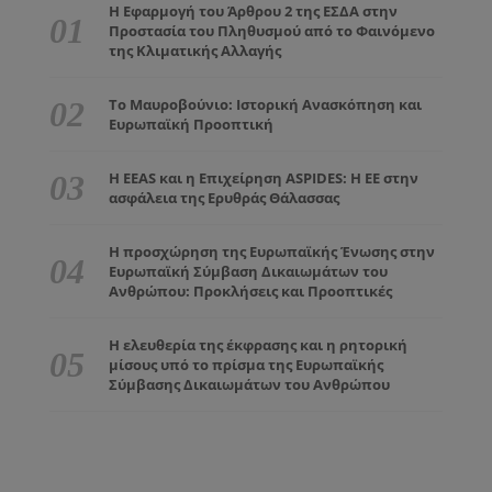
Η Εφαρμογή του Άρθρου 2 της ΕΣΔΑ στην
Προστασία του Πληθυσμού από το Φαινόμενο
της Κλιματικής Αλλαγής
Το Μαυροβούνιο: Ιστορική Ανασκόπηση και
Ευρωπαϊκή Προοπτική
Η EEAS και η Επιχείρηση ASPIDES: Η ΕΕ στην
ασφάλεια της Ερυθράς Θάλασσας
Η προσχώρηση της Ευρωπαϊκής Ένωσης στην
Ευρωπαϊκή Σύμβαση Δικαιωμάτων του
Ανθρώπου: Προκλήσεις και Προοπτικές
Η ελευθερία της έκφρασης και η ρητορική
μίσους υπό το πρίσμα της Ευρωπαϊκής
Σύμβασης Δικαιωμάτων του Ανθρώπου