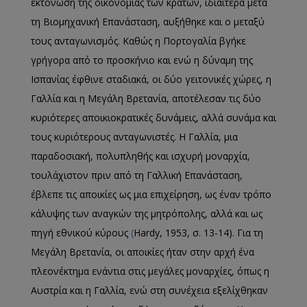
εκτόνωση της οικονομίας των κρατών, ιδιαίτερα μετά
τη Βιομηχανική Επανάσταση, αυξήθηκε και ο μεταξύ
τους ανταγωνισμός. Καθώς η Πορτογαλία βγήκε
γρήγορα από το προσκήνιο και ενώ η δύναμη της
Ισπανίας έφθινε σταδιακά, οι δύο γειτονικές χώρες, η
Γαλλία και η Μεγάλη Βρετανία, αποτέλεσαν τις δύο
κυριότερες αποικιοκρατικές δυνάμεις, αλλά συνάμα και
τους κυριότερους ανταγωνιστές. Η Γαλλία, μια
παραδοσιακή, πολυπληθής και ισχυρή μοναρχία,
τουλάχιστον πριν από τη Γαλλική Επανάσταση,
έβλεπε τις αποικίες ως μια επιχείρηση, ως έναν τρόπο
κάλυψης των αναγκών της μητρόπολης, αλλά και ως
πηγή εθνικού κύρους
(
Hardy, 1953, σ. 13-14). Για τη
Μεγάλη Βρετανία, οι αποικίες ήταν στην αρχή ένα
πλεονέκτημα ενάντια στις μεγάλες μοναρχίες, όπως η
Αυστρία και η Γαλλία, ενώ στη συνέχεια εξελίχθηκαν