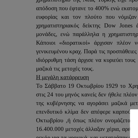
απόδοση που έφτανε το 400% ενώ εκατομ
ευφορίας και τον πλούτο που νόμιζα
χρηματιστηριακός
δείκτης
Dow
Jones
μονάδες, ενώ παράλληλα η χρηματιστηρ
Κάποιοι «διορατικοί» άρχισαν πλέον 
γενικευμένου κραχ. Παρά τις προσπάθειες
ιδιόρρυθμη τάση άρχισε να κυριεύει τους
μαζικά τις μετοχές τους.
Η μεγάλη κατάρρευση
Το Σάββατο 19 Οκτωβρίου 1929 το Χρημ
στις 24 του μηνός κανείς δεν ήθελε πλέο
της κυβέρνησης να αγοράσει μαζικά με
επενδυτικό κλίμα δεν απέφερε καρπούς κα
Οκτωβρίου ,ή όπως πλέον ονομάζεται
16.400.000 μετοχές άλλαξαν χέρια, αριθμ
ρεκόρ για τα χρονικά, και μετατράπηκαν 