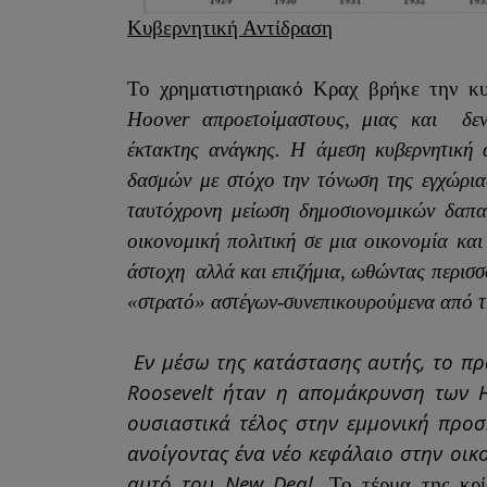
Κυβερνητική Αντίδραση
Το χρηματιστηριακό Κραχ βρήκε την κ
Hoover απροετοίμαστους, μιας και
δε
έκτακτης ανάγκης. Η άμεση κυβερνητική
δασμών με στόχο την τόνωση της εγχώρια
ταυτόχρονη μείωση δημοσιονομικών δαπα
οικονομική πολιτική σε μια οικονομία κα
άστοχη
αλλά και επιζήμια, ωθώντας περισσ
«στρατό» αστέγων-συνεπικουρούμενα από τ
Εν μέσω της κατάστασης αυτής, το πρ
Roosevelt ήταν η απομάκρυνση των 
ουσιαστικά τέλος στην εμμονική προ
ανοίγοντας ένα νέο κεφάλαιο στην οικ
αυτό του
New
Deal
.
Το τέρμα της κρ