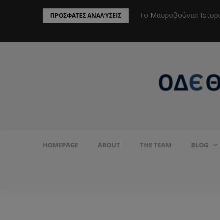
ην Προστασία του Πληθυσμού από το
Το Μαυροβούνιο: Ιστορ
ΠΡΌΣΦΑΤΕΣ ΑΝΑΛΎΣΕΙΣ
HOMEPAGE
ABOUT
THE TEAM
BLOG