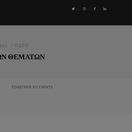
αι η Επιχείρηση ASPIDES: Η ΕΕ στην ασφάλεια της Ερυθράς Θάλασσα
airs | ΟΔΕΘ
ΩΝ ΘΕΜΑΤΩΝ
TOGETHER.EU EVENTS