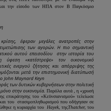
 και την είσοδο των ΗΠΑ στον Β Παγκόσμιο
ψη
 κρίσης, έφεραν μεγάλες ανατροπές στην
τιμετώπισης των αγορών. Η πιο σημαντική
τικού αυτού επεισοδίου
στην ιστορία του
η ύφεση «κατέστρεψε» τον οικονομικό
ιτικές ενεργού ζήτησης και απόρριψης της
ρμόζονται μετά την επιστημονική διατύπωσή
γο John Maynard Keyn
υράς των δυτικών κυβερνήσεων στην πολιτική
 μόνο στην οικονομία.
Παρόλα αυτά
, η
«χρυσή
της επικράτησης του «Κεϋνσιανισμού» τελείωσε
και του
στασιμοπληθωρισμού που οδήγησαν σε
ρώθηκε η κυριαρχία του
Hayek
,
της
Thatcher
,
του