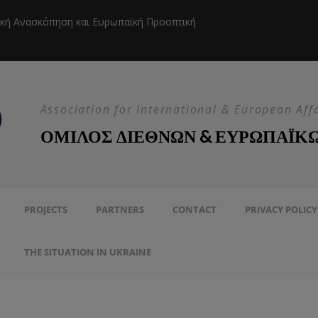
ική Ανασκόπηση και Ευρωπαϊκή Προοπτική
Η EEAS κ
Association for International & European Aff
ΟΜΙΛΟΣ ΔΙΕΘΝΩΝ & ΕΥΡΩΠΑΪΚ
PROJECTS
PARTNERS
CONTACT
PRIVACY POLICY
THE SITUATION IN UKRAINE