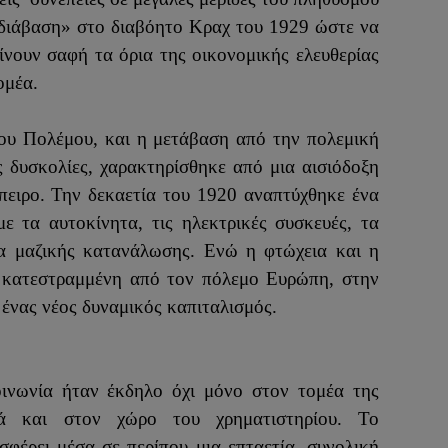
ριδιάβαση» στο διαβόητο Κραχ του 1929 ώστε να
γίνουν σαφή τα όρια της οικονομικής ελευθερίας
ομέα.
ου Πολέμου, και η μετάβαση από την πολεμική
ς δυσκολίες, χαρακτηρίσθηκε από μια αισιόδοξη
πειρο. Την δεκαετία του 1920 αναπτύχθηκε ένα
 τα αυτοκίνητα, τις ηλεκτρικές συσκευές, τα
τα μαζικής κατανάλωσης. Ενώ η φτώχεια και η
ην κατεστραμμένη από τον πόλεμο Ευρώπη, στην
ένας νέος δυναμικός καπιταλισμός.
οινωνία ήταν έκδηλο όχι μόνο στον τομέα της
ά και στον χώρο του χρηματιστηρίου. Το
σφέρει μέσα σε περίπου μια επταετία ,συνολική