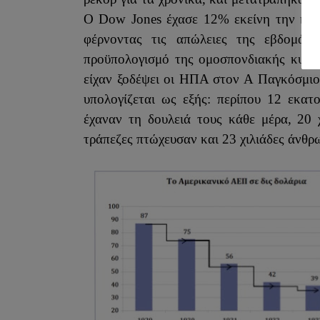
Ο Dow Jones έχασε 12% εκείνη την ημέρ
φέρνοντας τις απώλειες της εβδομάδ
προϋπολογισμό της ομοσπονδιακής κυβέ
είχαν ξοδέψει οι ΗΠΑ στον Α Παγκόσμι
υπολογίζεται ως εξής: περίπου
12 εκατομ
έχαναν τη δουλειά τους κάθε μέρα, 20 χ
τράπεζες πτώχευσαν και 23 χιλιάδες άνθρ